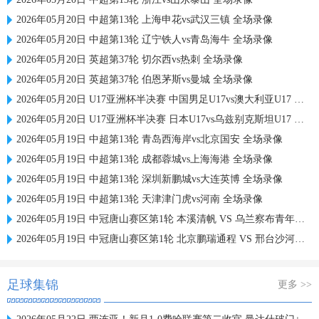
2026年05月20日 中超第13轮 上海申花vs武汉三镇 全场录像
2026年05月20日 中超第13轮 辽宁铁人vs青岛海牛 全场录像
2026年05月20日 英超第37轮 切尔西vs热刺 全场录像
2026年05月20日 英超第37轮 伯恩茅斯vs曼城 全场录像
2026年05月20日 U17亚洲杯半决赛 中国男足U17vs澳大利亚U17 全场录像
2026年05月20日 U17亚洲杯半决赛 日本U17vs乌兹别克斯坦U17 全场录像
2026年05月19日 中超第13轮 青岛西海岸vs北京国安 全场录像
2026年05月19日 中超第13轮 成都蓉城vs上海海港 全场录像
2026年05月19日 中超第13轮 深圳新鹏城vs大连英博 全场录像
2026年05月19日 中超第13轮 天津津门虎vs河南 全场录像
2026年05月19日 中冠唐山赛区第1轮 本溪清帆 VS 乌兰察布青年人 全场录像
2026年05月19日 中冠唐山赛区第1轮 北京鹏瑞通程 VS 邢台沙河万率 全场录像
足球集锦
更多 >>