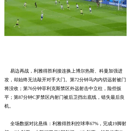
易边再战，利雅得胜利接连换上博尔热斯、科曼加强进
攻，却始终无法敲开对手大门。第72分钟马内内切远射被门
将没收；第76分钟菲利克斯禁区外远射击中立柱，险些扳
平；第87分钟C罗禁区内射门被后卫挡出底线，错失最后良
机。
全场数据对比悬殊：利雅得胜利控球率67%，完成19脚射