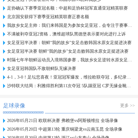
足协确认下赛季亚冠名额：中超和足协杯冠军直通亚冠精英联赛
北京国安获得下赛季亚冠精英联赛正赛名额
我故乡女足主帅：我们来韩国是为参加女足亚冠，会专注于赛事本身
不满被剥夺亚冠2资格，澳维超球队黑德堡表示要对此进行上诉
女足亚冠半决赛：朝鲜“我的故乡”女足击败韩国水原女足挺进决赛
女足亚冠半决赛 朝鲜“我的故乡”女足击败韩国水原女足挺进决赛
时隔七年半朝鲜运动员入境韩国参赛，我故乡女足逆转水原女足闯入亚冠决赛
女足亚冠韩国队不敌朝鲜队无缘决赛
4-1，3-0！足坛悲喜夜！亚冠冠军爆发，维拉欧联夺冠，多纪录刷新
沙特联大结局：利雅得胜利第11次夺冠 5队踢亚冠 C罗无缘金靴三连
足球录像
更多 >>
2026年05月21日 欧联杯决赛 弗赖堡vs阿斯顿维拉 全场录像
2026年05月20日 中超第13轮 重庆铜梁龙vs云南玉昆 全场录像
2026年05月20日 中超第13轮 浙江vs山东泰山 全场录像