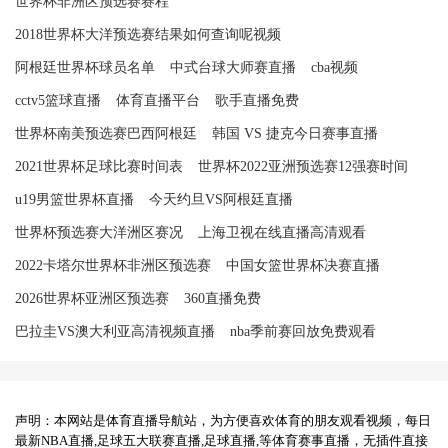
世界杯非洲区预选赛赛程
2018世界杯大洋预选赛结果如何查询呢视频
阿根廷世界杯球员名单
中式台球大师赛直播
cba视频
cctv5篮球直播
体育直播平台
歌手直播免费
世界杯南美预选赛巴西阿根廷
韩国 VS 捷克今日赛事直播
2021世界杯足球比赛时间表
世界杯2022亚洲预选赛12强赛时间
u19男篮世界杯直播
今天约旦VS阿根廷直播
世界杯预选赛大洋洲区赛况
上海卫视在线直播高清观看
2022卡塔尔世界杯非洲区预选赛
中国女篮世界杯决赛直播
2026世界杯亚洲区预选赛
360直播免费
巴拉圭VS澳大利亚高清视频直播
nba季前赛回放免费观看
声明：本网站是体育直播导航站，为方便喜欢体育的朋友观看视频，每日
最新NBA直播,足球五大联赛直播,足球直播,等体育赛事直播，无插件直接