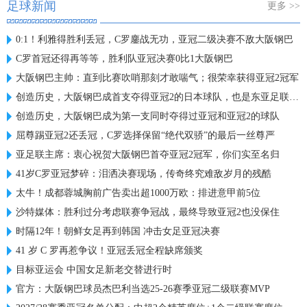
足球新闻
更多 >>
0:1！利雅得胜利丢冠，C罗鏖战无功，亚冠二级决赛不敌大阪钢巴
C罗首冠还得再等等，胜利队亚冠决赛0比1大阪钢巴
大阪钢巴主帅：直到比赛吹哨那刻才敢喘气；很荣幸获得亚冠2冠军
创造历史，大阪钢巴成首支夺得亚冠2的日本球队，也是东亚足联首队
创造历史，大阪钢巴成为第一支同时夺得过亚冠和亚冠2的球队
屈尊踢亚冠2还丢冠，C罗选择保留“绝代双骄”的最后一丝尊严
亚足联主席：衷心祝贺大阪钢巴首夺亚冠2冠军，你们实至名归
41岁C罗亚冠梦碎：泪洒决赛现场，传奇终究难敌岁月的残酷
太牛！成都蓉城胸前广告卖出超1000万欧：排进意甲前5位
沙特媒体：胜利过分考虑联赛争冠战，最终导致亚冠2也没保住
时隔12年！朝鲜女足再到韩国 冲击女足亚冠决赛
41 岁 C 罗再惹争议！亚冠丢冠全程缺席颁奖
目标亚运会 中国女足新老交替进行时
官方：大阪钢巴球员杰巴利当选25-26赛季亚冠二级联赛MVP