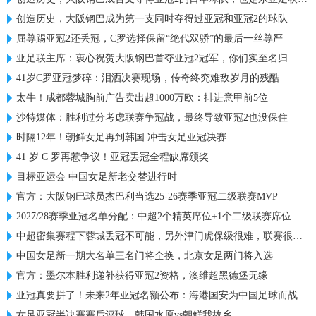
创造历史，大阪钢巴成为第一支同时夺得过亚冠和亚冠2的球队
屈尊踢亚冠2还丢冠，C罗选择保留“绝代双骄”的最后一丝尊严
亚足联主席：衷心祝贺大阪钢巴首夺亚冠2冠军，你们实至名归
41岁C罗亚冠梦碎：泪洒决赛现场，传奇终究难敌岁月的残酷
太牛！成都蓉城胸前广告卖出超1000万欧：排进意甲前5位
沙特媒体：胜利过分考虑联赛争冠战，最终导致亚冠2也没保住
时隔12年！朝鲜女足再到韩国 冲击女足亚冠决赛
41 岁 C 罗再惹争议！亚冠丢冠全程缺席颁奖
目标亚运会 中国女足新老交替进行时
官方：大阪钢巴球员杰巴利当选25-26赛季亚冠二级联赛MVP
2027/28赛季亚冠名单分配：中超2个精英席位+1个二级联赛席位
中超密集赛程下蓉城丢冠不可能，另外津门虎保级很难，联赛很无聊
中国女足新一期大名单三名门将全换，北京女足两门将入选
官方：墨尔本胜利递补获得亚冠2资格，澳维超黑德堡无缘
亚冠真要拼了！未来2年亚冠名额公布：海港国安为中国足球而战
女足亚冠半决赛赛后评球，韩国水原vs朝鲜我故乡