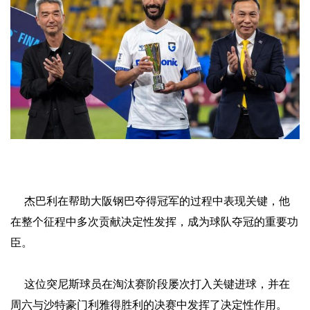
杰巴利在帮助大阪钢巴夺得冠军的过程中表现关键，他
在整个征程中多次贡献决定性发挥，成为球队夺冠的重要功
臣。
这位突尼斯球员在淘汰赛阶段屡次打入关键进球，并在
周六与沙特豪门利雅得胜利的决赛中发挥了决定性作用。