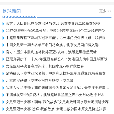
足球新闻
更多 >>
官方：大阪钢巴球员杰巴利当选25-26赛季亚冠二级联赛MVP
2027/28赛季亚冠名单分配：中超2个精英席位+1个二级联赛席位
中超密集赛程下蓉城丢冠不可能，另外津门虎保级很难，联赛很无聊
中国女足新一期大名单三名门将全换，北京女足两门将入选
官方：墨尔本胜利递补获得亚冠2资格，澳维超黑德堡无缘
亚冠真要拼了！未来2年亚冠名额公布：海港国安为中国足球而战
女足亚冠半决赛赛后评球，韩国水原vs朝鲜我故乡
足协确认下赛季亚冠名额：中超和足协杯冠军直通亚冠精英联赛
北京国安获得下赛季亚冠精英联赛正赛名额
我故乡女足主帅：我们来韩国是为参加女足亚冠，会专注于赛事本身
不满被剥夺亚冠2资格，澳维超球队黑德堡表示要对此进行上诉
女足亚冠半决赛：朝鲜“我的故乡”女足击败韩国水原女足挺进决赛
女足亚冠半决赛 朝鲜“我的故乡”女足击败韩国水原女足挺进决赛