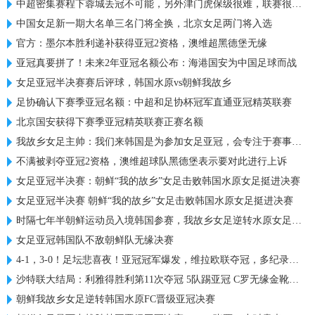
中超密集赛程下蓉城丢冠不可能，另外津门虎保级很难，联赛很无聊
中国女足新一期大名单三名门将全换，北京女足两门将入选
官方：墨尔本胜利递补获得亚冠2资格，澳维超黑德堡无缘
亚冠真要拼了！未来2年亚冠名额公布：海港国安为中国足球而战
女足亚冠半决赛赛后评球，韩国水原vs朝鲜我故乡
足协确认下赛季亚冠名额：中超和足协杯冠军直通亚冠精英联赛
北京国安获得下赛季亚冠精英联赛正赛名额
我故乡女足主帅：我们来韩国是为参加女足亚冠，会专注于赛事本身
不满被剥夺亚冠2资格，澳维超球队黑德堡表示要对此进行上诉
女足亚冠半决赛：朝鲜“我的故乡”女足击败韩国水原女足挺进决赛
女足亚冠半决赛 朝鲜“我的故乡”女足击败韩国水原女足挺进决赛
时隔七年半朝鲜运动员入境韩国参赛，我故乡女足逆转水原女足闯入亚冠决赛
女足亚冠韩国队不敌朝鲜队无缘决赛
4-1，3-0！足坛悲喜夜！亚冠冠军爆发，维拉欧联夺冠，多纪录刷新
沙特联大结局：利雅得胜利第11次夺冠 5队踢亚冠 C罗无缘金靴三连
朝鲜我故乡女足逆转韩国水原FC晋级亚冠决赛