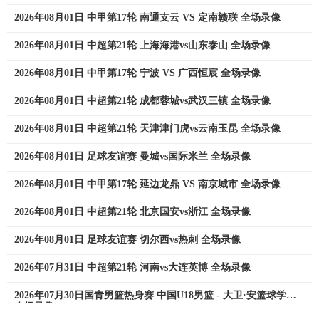
2026年08月01日 中甲第17轮 南通支云 VS 定南赣联 全场录像
2026年08月01日 中超第21轮 上海海港vs山东泰山 全场录像
2026年08月01日 中甲第17轮 宁波 VS 广西恒宸 全场录像
2026年08月01日 中超第21轮 成都蓉城vs武汉三镇 全场录像
2026年08月01日 中超第21轮 天津津门虎vs云南玉昆 全场录像
2026年08月01日 足球友谊赛 曼城vs国际米兰 全场录像
2026年08月01日 中甲第17轮 延边龙鼎 VS 南京城市 全场录像
2026年08月01日 中超第21轮 北京国安vs浙江 全场录像
2026年08月01日 足球友谊赛 切尔西vs热刺 全场录像
2026年07月31日 中超第21轮 河南vs大连英博 全场录像
2026年07月30日国青男篮热身赛 中国U18男篮 - 大卫·安篮球学院
全场录像