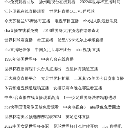
nba免费观看回放
扬州电视台在线观看
2022年世界杯直播时间
江苏卫视在线直播观看
世界杯直播CCTV5乒乓球
今天苏格兰VS摩洛哥直播
电视节目直播
nba湖人队最新消息
cba直播在线看免费
2018世界杯大洋预选赛结果查询
世界杯球赛直播
拳王直播
波黑VS卡塔尔上半场直播
nba直播吧录像
中国女足世界杯比分
nba 视频 直播
1998年法国世界杯
中央八台在线直播
世界杯直播赛程中央台几点播出
五星体育频道直播
五大联赛直播平台
女足世界杯扩军
土耳其VS美国今日赛事直播
体育频道五频道现场直播
女排联赛今晚在哪里看直播
中央5台直播在线直播观看高清
1999女足世界杯决赛精彩进球
nba快手国语录像回放免费观看
中央电视台8
nba录像免费回放
世界杯南美区预选赛赛程表2024
英足总杯直播
2022中国女足世界杯夺冠
足球世界杯什么时候开始
nba 直播吧