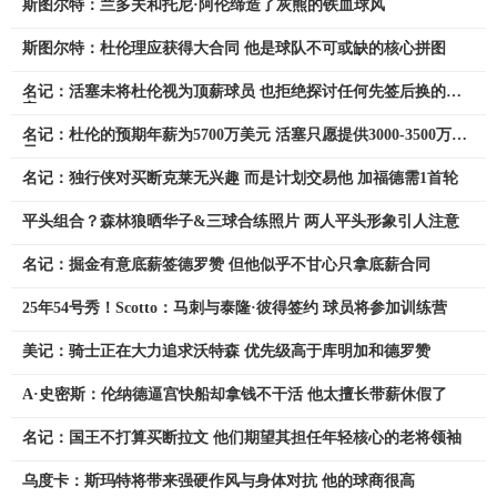
斯图尔特：兰多夫和托尼·阿伦缔造了灰熊的铁血球风
斯图尔特：杜伦理应获得大合同 他是球队不可或缺的核心拼图
名记：活塞未将杜伦视为顶薪球员 也拒绝探讨任何先签后换的方
案
名记：杜伦的预期年薪为5700万美元 活塞只愿提供3000-3500万美
元
名记：独行侠对买断克莱无兴趣 而是计划交易他 加福德需1首轮
平头组合？森林狼晒华子&三球合练照片 两人平头形象引人注意
名记：掘金有意底薪签德罗赞 但他似乎不甘心只拿底薪合同
25年54号秀！Scotto：马刺与泰隆·彼得签约 球员将参加训练营
美记：骑士正在大力追求沃特森 优先级高于库明加和德罗赞
A·史密斯：伦纳德逼宫快船却拿钱不干活 他太擅长带薪休假了
名记：国王不打算买断拉文 他们期望其担任年轻核心的老将领袖
乌度卡：斯玛特将带来强硬作风与身体对抗 他的球商很高