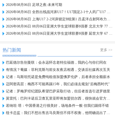
2026年08月06日 足球之夜-未来可期
2026年08月06日 全胜出线战河床U17！U17国足2-1十人药厂U17 赵松源登场1分钟传射
2026年08月06日 上海U17 2-2河床锁定B组第1 吕孟洋点射阿布力米破门 将战A组第2
2026年08月06日 08月06日亚洲大学生篮球联赛8强赛 北京大学 77 - 79 上海交通大学 集锦
2026年08月06日 08月06日亚洲大学生篮球联赛8强赛 延世大学 67 - 72 政治大学 集锦
热门新闻
更多 >>
巴延德尔告别曼联：会永远怀念老特拉福德，我的心与你们同在
有情况？葡媒：菲利克斯与前女友夜店相遇，交谈后社媒再次互关
记者：马斯坦托诺是免费纯租借加盟佛罗伦萨，后者承担全额薪水
迈阿密高层：梅西不可能再踢15年，我们必须去规划“后梅西时代”
记者：罗梅罗经纪团队希望巴萨采取行动，但后者首选引进罗德里
莫雷托：巴列卡诺后卫查瓦里亚即将加盟切尔西，很快就会官方宣布
若纳坦·塔：中国香港之行很美好，场地条件一般 但我们踢得不错
纽卡总监：我们不想出售吉马良斯但不得不权衡，他明确说出了意愿