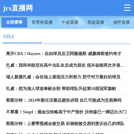
☰
jrs直播网
全部赛事
世界杯直播
中超直播
英超直播
德甲直播
NBA
离开CBA！Haynes：自由球员后卫阿隆德斯·威廉姆斯签约奇才
扎威：我和布朗尼在高中当队友后成为朋友 很兴奋能再次并肩作
战
湖人新援扎威：会在场上展现活力和努力 防守对方最好的球员
扎威：想为湖人球迷奉献全部 帮助球队升起第18面冠军旗帜
斯图尔特： 2024年新任活塞总裁告诉我 自己可能成为交易筹码
不尊重！Siegel：掘金仅给略高于中产报价 沃特森已一脚迈出大门
斯图尔特：上赛季预感会被交易 祈祷能被交易到赏识自己的球队