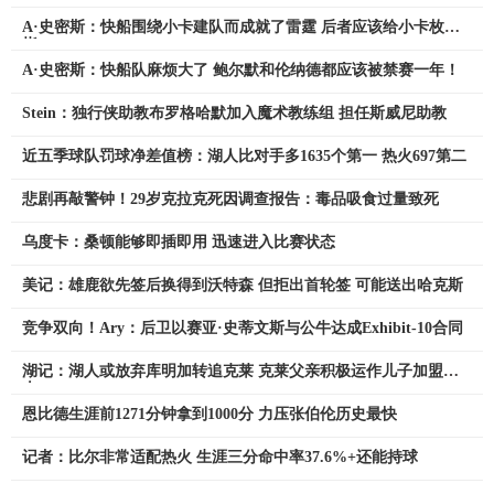
A·史密斯：快船围绕小卡建队而成就了雷霆 后者应该给小卡枚戒
指
A·史密斯：快船队麻烦大了 鲍尔默和伦纳德都应该被禁赛一年！
Stein：独行侠助教布罗格哈默加入魔术教练组 担任斯威尼助教
近五季球队罚球净差值榜：湖人比对手多1635个第一 热火697第二
悲剧再敲警钟！29岁克拉克死因调查报告：毒品吸食过量致死
乌度卡：桑顿能够即插即用 迅速进入比赛状态
美记：雄鹿欲先签后换得到沃特森 但拒出首轮签 可能送出哈克斯
竞争双向！Ary：后卫以赛亚·史蒂文斯与公牛达成Exhibit‑10合同
湖记：湖人或放弃库明加转追克莱 克莱父亲积极运作儿子加盟湖
人
恩比德生涯前1271分钟拿到1000分 力压张伯伦历史最快
记者：比尔非常适配热火 生涯三分命中率37.6%+还能持球