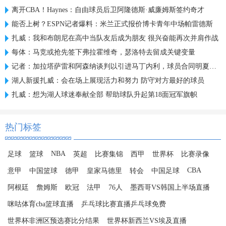
离开CBA！Haynes：自由球员后卫阿隆德斯·威廉姆斯签约奇才
能否上树？ESPN记者爆料：米兰正式报价博卡青年中场帕雷德斯
扎威：我和布朗尼在高中当队友后成为朋友 很兴奋能再次并肩作战
每体：马竞或抢先签下弗拉霍维奇，瑟洛特去留成关键变量
记者：加拉塔萨雷和阿森纳谈判以引进马丁内利，球员合同明夏到期
湖人新援扎威：会在场上展现活力和努力 防守对方最好的球员
扎威：想为湖人球迷奉献全部 帮助球队升起第18面冠军旗帜
热门标签
NBA
足球
篮球
英超
比赛集锦
西甲
世界杯
比赛录像
CBA
意甲
中国篮球
德甲
皇家马德里
转会
中国足球
阿根廷
詹姆斯
欧冠
法甲
76人
墨西哥VS韩国上半场直播
咪咕体育cba篮球直播
乒乓球比赛直播乒乓球免费
世界杯非洲区预选赛比分结果
世界杯新西兰VS埃及直播