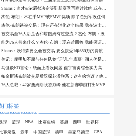
Shams：奇才&浓眉都决定等到新赛季再商讨续约 或在开季20场左右
杰伦·布朗：不在乎MVP或FMVP奖项 除了总冠军没任何东西能打动我
杰伦·布朗谈被交易：现在还在消化这个结果 我在波士顿待了10年
被交易至76人后是否和塔图姆有过交流？杰伦·布朗：没怎么聊过
能为76人带来什么？杰伦·布朗：现在难回答 我能保证的是做自己
Shams：沃特森要么会被交易 要么接受1年650万的资质报价留队
美记：库明加不愿与任何队签“证明1年底薪” 湖人仍是热门下家
马健谈KD言论：纸面上看没问题 但宇宙勇综合实力高目前76人一档
帕金斯谈布朗被交易后双探花没联系：这有啥惊讶？他们场外没私交
76人总裁：42岁詹姆斯状态巅峰 他在新赛季能打出MVP级别的表现
热门标签
NBA
足球
篮球
比赛集锦
英超
西甲
世界杯
CBA
比赛录像
意甲
中国篮球
德甲
皇家马德里