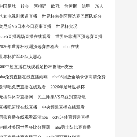
中国足球
转会
阿根廷
欧冠
詹姆斯
法甲
76人
八套电视剧频道直播
世界杯南美区预选赛巴西队积分
突尼斯VS日本今日赛事直播
世界杯实况
cctv5直播现场直播在线观看
世界杯非洲区预选赛直播
2026年世界杯欧洲预选赛赛程表
nba 在线
世界杯扩军48队太恶心
360中超直播在线观看足协杯鲁能vs支云
nba免费直播在线直播雨燕
nba98回放全场录像高清免费
盘球吧免费直播在线观看
2026年足球世界杯
无插件体育直播网
民主刚果VS乌兹别克斯坦
直播吧篮球在线直播
中央频道直播在线观看
雨燕直播在线观看高清nba
cctv5+体育频道直播
伊朗对美国世界杯比分预测
nba勇士队比赛直播