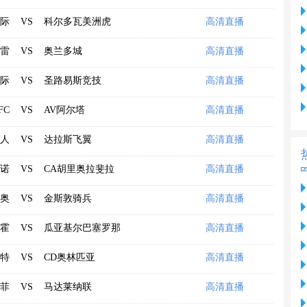
际
VS
科尔多瓦美洲虎
高清直播
雷
VS
奥兰多城
高清直播
际
VS
圣路易斯竞技
高清直播
FC
VS
AV阿尔塔
高清直播
人
VS
达拉斯飞翼
高清直播
诺
VS
CA胡里奥拉斐拉
高清直播
奥
VS
金斯敦骑兵
高清直播
霍
VS
瓜亚基尔巴塞罗那
高清直播
特
VS
CD奥林匹亚
高清直播
菲
VS
马达莱纳联
高清直播