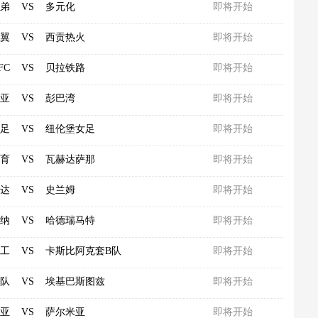
弟
VS
多元化
即将开始
翼
VS
西贡热火
即将开始
FC
VS
贝拉铁路
即将开始
亚
VS
彭巴湾
即将开始
足
VS
纽伦堡女足
即将开始
育
VS
瓦赫达萨那
即将开始
达
VS
史兰姆
即将开始
纳
VS
哈德瑞马特
即将开始
工
VS
卡斯比阿克套B队
即将开始
B队
VS
埃基巴斯图兹
即将开始
亚
VS
萨尔米亚
即将开始