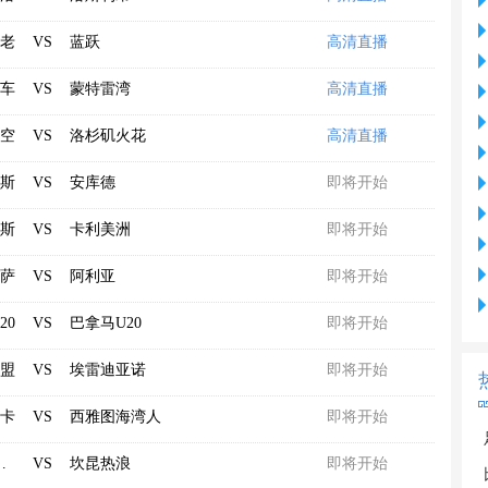
老
VS
蓝跃
高清直播
车
VS
蒙特雷湾
高清直播
空
VS
洛杉矶火花
高清直播
斯
VS
安库德
即将开始
斯
VS
卡利美洲
即将开始
萨
VS
阿利亚
即将开始
20
VS
巴拿马U20
即将开始
盟
VS
埃雷迪亚诺
即将开始
卡
VS
西雅图海湾人
即将开始
托西圣徒
VS
坎昆热浪
即将开始