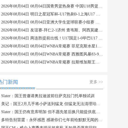
2026年08月04日 08月04日国青男篮热身赛 中国U18男篮 94 - 85 加拿大大卫·安篮球学院 集锦
2026年08月04日 明日之星冠军杯-U17热刺0-1上海U17 李文博制胜球
2026年08月04日 08月04日亚洲大学生篮球联赛小组赛 早稻田大学 71 - 86 清华大学 集锦
2026年08月04日 友谊赛-拜仁2-1济州 查韦斯、阿西莫建功马特乌斯彩虹过人送助攻
2026年08月04日 两连胜提前出线！U17国足1-0毕巴U17 程晟涵连场破门赵松源中楣
2026年08月04日 08月04日WNBA常规赛 菲尼克斯水星106-101芝加哥天空 全场集锦
2026年08月04日 08月04日WNBA常规赛 西雅图风暴83-95纽约自由人 全场集锦
2026年08月04日 08月04日WNBA常规赛 拉斯维加斯王牌109-87亚特兰大梦想 全场集锦
热门新闻
更多 >>
Slater：国王曾邀请奥拉迪波前往萨克拉门托单独试训
美记：国王2月几乎将小萨送到猛龙 但猛龙无法清理珀尔特尔而告吹
Slater：国王仍有意库明加 但不愿先签后换只能提供底薪 谈判停滞
多特告别雷霆：永怀感恩 感谢你们七年前给默默无闻的我一次机会
国王GM：威少上赛季表现远超底薪 不知是否愿意回归扮演更小角色