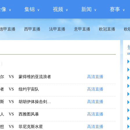
录像
集锦
视频
新闻
赛事
德甲直播
西甲直播
法甲直播
意甲直播
欧冠直播
欧
尔
VS
蒙得维的亚流浪者
高清直播
者
VS
纽约宇宙队
高清直播
斯
VS
胡胡伊体操击剑竞技
高清直播
人
VS
西雅图风暴
高清直播
想
VS
菲尼克斯水星
高清直播