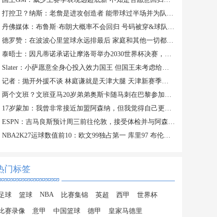
打控卫？纳斯：老詹是进攻创造者 能带球过半场并为队友创造机会
丹佛媒体：布鲁斯·布朗大概率不会回归 号码被穿&球队总薪资过高
德罗赞：在波波心里篮球永远排最后 家庭和其他一切都在篮球之前
泰晤士：因凡蒂诺承诺让摩洛哥举办2030世界杯决赛，以换取支持
Slater：小萨愿意全身心投入效力国王 但国王未考虑给他提供新约
记者：抛开外援不谈 林庭谦就是天津大腿 天津新赛季有点难
两个文班？文班亚马20岁弟弟奥斯卡随马刺在巴黎参加训练
17岁蒙加：我曾非常接近加盟阿森纳，但我觉得自己更适合曼城
ESPN：吉马良斯预计周三前往伦敦，接受体检并与阿森纳签约
NBA2K27运球数值前10：欧文99独占第一 库里97 布伦森&SGA96
热门标签
NBA
足球
篮球
比赛集锦
英超
西甲
世界杯
比赛录像
意甲
中国篮球
德甲
皇家马德里