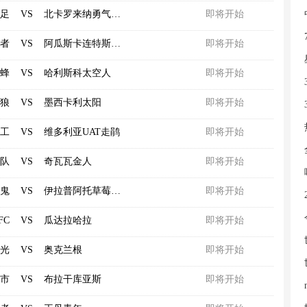
足
VS
北卡罗来纳勇气女足
即将开始
者
VS
阿瓜斯卡连特斯黑豹
即将开始
蜂
VS
哈利斯科太空人
即将开始
狼
VS
墨西卡利太阳
即将开始
工
VS
维多利亚UAT走鹃
即将开始
队
VS
奇瓦瓦金人
即将开始
鬼
VS
伊拉普阿托草莓种植者
即将开始
FC
VS
瓜达拉哈拉
即将开始
光
VS
奥克兰根
即将开始
市
VS
布拉干库亚斯
即将开始