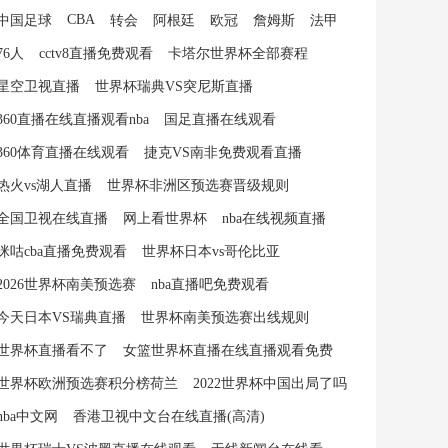
CBA
中国足球
转会
阿根廷
欧冠
詹姆斯
法甲
76人
cctv8直播免费观看
卡塔尔世界杯全部赛程
星空卫视直播
世界杯瑞典VS突尼斯直播
360直播在线直播观看nba
国足直播在线观看
360体育直播在线观看
捷克VS南非免费观看直播
热火vs湖人直播
世界杯非洲区预选赛晋级规则
全国卫视在线直播
网上看世界杯
nba在线视频直播
咪咕cba直播免费观看
世界杯日本vs哥伦比亚
2026世界杯南美预选赛
nba直播吧免费观看
今天日本VS瑞典直播
世界杯南美预选赛出线规则
世界杯直播看不了
女篮世界杯直播在线直播观看免费
世界杯欧洲预选赛积分榜荷兰
2022世界杯中国出局了吗
nba中文网
香港卫视中文台在线直播(高清)