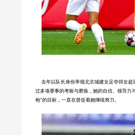
去年以队长身份率领北京城建女足夺得女超冠
过多项赛事的考验与磨炼，她的自信、领导力
袍”的目标，一直在督促着她继续努力。