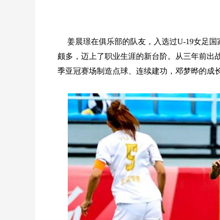
姜晨璟在俱乐部的队友，入选过U-19女足
颇多，迈上了职业生涯的新台阶。从三年前出
季亚冠赛场制造点球、连续建功，邓梦晔的成