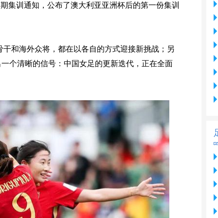
第四期集训通知，公布了澳大利亚亚洲杯后的第一份集训
心骨干和海外众将，都在以各自的方式迎接新挑战；另
出一个清晰的信号：中国女足的更新迭代，正在全面