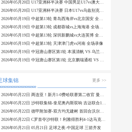
2026年05月20日 U17亚洲杯半决赛 中国男足U17vs澳大利亚U17 全场录像
2026年05月20日 U17亚洲杯半决赛 日本U17vs乌兹别克斯坦U17 全场录像
2026年05月19日 中超第13轮 青岛西海岸vs北京国安 全场录像
2026年05月19日 中超第13轮 成都蓉城vs上海海港 全场录像
2026年05月19日 中超第13轮 深圳新鹏城vs大连英博 全场录像
2026年05月19日 中超第13轮 天津津门虎vs河南 全场录像
2026年05月19日 中冠唐山赛区第1轮 本溪清帆 VS 乌兰察布青年人 全场录像
2026年05月19日 中冠唐山赛区第1轮 北京鹏瑞通程 VS 邢台沙河万率 全场录像
足球集锦
更多 >>
2026年05月22日 两连亚！新月1-0费哈联赛第二收官 曼达什破门+造点 内维斯失点
2026年05月22日 沙特联集锦-奎尼奥内斯双响 吉达联合1-5惨败胡拜尔库迪西亚
2026年05月22日 德甲附加赛-双方均无建树 首回合沃尔夫斯堡0-0帕德博恩
2026年05月22日 C罗首夺沙特联！利雅得胜利4-1达马克夺冠 C罗任意球破门+双响
2026年05月21日 05月21日 足球之夜-中国足球 三箭齐发