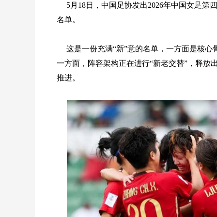
5月18日，中国足协发出2026年中国女足
名单。
这是一份充满“新”意的名单，一方面是核
一方面，阵容架构正在进行“新老交替”，释放
推进。