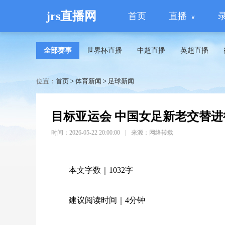
jrs直播网
首页
直播
全部赛事
世界杯直播
中超直播
英超直播
位置：
首页
>
体育新闻
>
足球新闻
目标亚运会 中国女足新老交替进
时间：2026-05-22 20:00:00
|
来源：网络转载
本文字数｜1032字
建议阅读时间｜4分钟