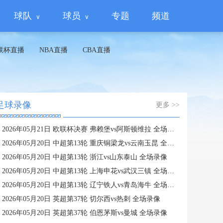
球队
球员
专题
频道
联杯直播
NBA直播
CBA直播
足球录像
更多 >>
2026年05月21日 欧联杯决赛 弗赖堡vs阿斯顿维拉 全场录像
2026年05月20日 中超第13轮 重庆铜梁龙vs云南玉昆 全场录像
2026年05月20日 中超第13轮 浙江vs山东泰山 全场录像
2026年05月20日 中超第13轮 上海申花vs武汉三镇 全场录像
2026年05月20日 中超第13轮 辽宁铁人vs青岛海牛 全场录像
2026年05月20日 英超第37轮 切尔西vs热刺 全场录像
2026年05月20日 英超第37轮 伯恩茅斯vs曼城 全场录像