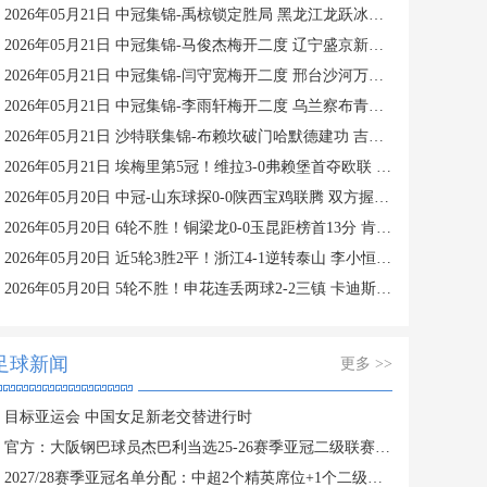
2026年05月21日 中冠集锦-禹椋锁定胜局 黑龙江龙跃冰城1-3沈阳满天星奥美
2026年05月21日 中冠集锦-马俊杰梅开二度 辽宁盛京新锐2-0张家口奥峰
2026年05月21日 中冠集锦-闫守宽梅开二度 邢台沙河万率3-0本溪清帆
2026年05月21日 中冠集锦-李雨轩梅开二度 乌兰察布青年人1-6北京鹏瑞通程
2026年05月21日 沙特联集锦-布赖坎破门哈默德建功 吉达国民4-1赛哈特海湾
2026年05月21日 埃梅里第5冠！维拉3-0弗赖堡首夺欧联 罗杰斯、布恩迪亚双双传射
2026年05月20日 中冠-山东球探0-0陕西宝鸡联腾 双方握手言和
2026年05月20日 6轮不胜！铜梁龙0-0玉昆距榜首13分 肯帕努进球被吹吴永强造险
2026年05月20日 近5轮3胜2平！浙江4-1逆转泰山 李小恒闪击高迪破门米特里策2助攻
2026年05月20日 5轮不胜！申花连丢两球2-2三镇 卡迪斯传射拉唐破门三镇遭6轮不胜
足球新闻
更多 >>
目标亚运会 中国女足新老交替进行时
官方：大阪钢巴球员杰巴利当选25-26赛季亚冠二级联赛MVP
2027/28赛季亚冠名单分配：中超2个精英席位+1个二级联赛席位