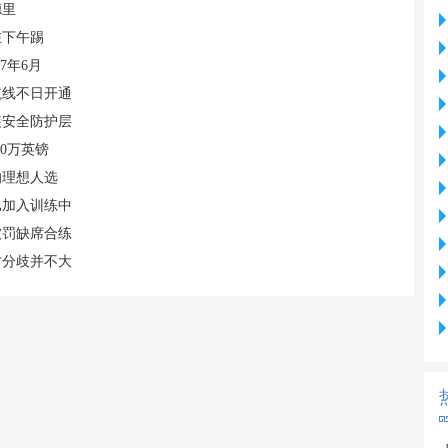
德里
在下午踢
7年6月
航线不日开通
装安全防护层
00万英镑
的理想人选
已加入训练中
被罚缺席合练
方分歧并不大