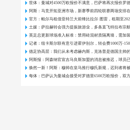
世体：曼城对4500万欧报价不满意，巴萨将再次报价罗
阿斯：马竞开拓亚洲市场，新赛季前四轮联赛两场安排
官方：帕尔马租借亚特兰大前锋比拉尔·图雷，租期至202
土媒：萨拉赫转会强力提振旅游业，多条直飞特拉布宗
英足总更新球场准入标准：禁用砖混材质隔离墙，需加
记者：纽卡斯尔联有意引进霍伊别尔，转会费1000万-15
德足协高层：我们从未考虑赫内斯，克洛普是德国主帅
阿斯报：阿森纳官宣吉马良斯加盟的消息被推迟，球员
焕然一新！阿斯：穆帅在皇马推行穆氏新规，迟到者将
每体：巴萨认为曼城会接受对罗德里6500万欧报价，双