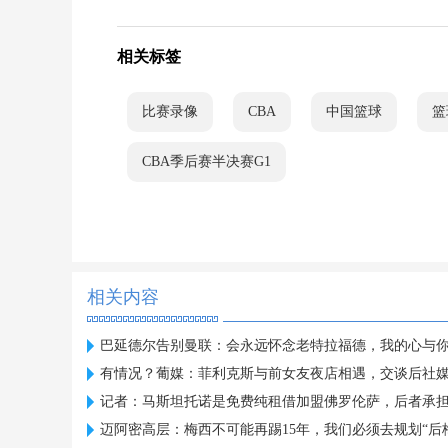
相关标签
比赛录像
CBA
中国篮球
篮
CBA季后赛半决赛G1
相关内容
巴延德尔告别曼联：会永远怀念老特拉福德，我的心与
有情况？葡媒：菲利克斯与前女友夜店相遇，交谈后社
记者：马斯坦托诺是免费纯租借加盟佛罗伦萨，后者承
迈阿密高层：梅西不可能再踢15年，我们必须去规划“后