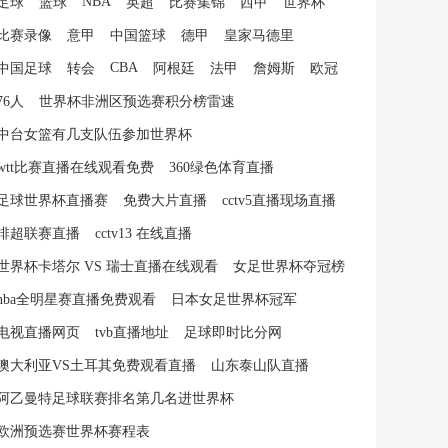
NBA
足球
篮球
英超
比赛集锦
西甲
世界杯
比赛录像
意甲
中国篮球
德甲
皇家马德里
CBA
中国足球
转会
阿根廷
法甲
詹姆斯
欧冠
76人
世界杯非洲区预选赛积分榜雷速
中台女篮有几支队伍参加世界杯
wtt比赛直播在线观看免费
360绿色体育直播
足球世界杯直播赛
免费大片直播
cctv5直播现场直播
排超联赛直播
cctv13 在线直播
世界杯卡塔尔 VS 瑞士直播在线观看
女足世界杯夺冠榜
nba全明星赛直播免费观看
日本女足世界杯冠军
电视直播网页
tvb直播地址
足球即时比分网
澳大利亚VS土耳其免费观看直播
山东泰山队直播
阿乙曼特足球联赛排名第几名进世界杯
欧洲预选赛世界杯赛程表