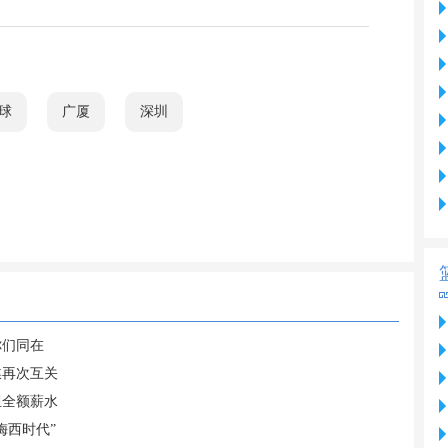
球
广厦
深圳
你们同在
媒再次互关
担全额薪水
梅西时代”