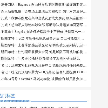
离开CBA！Haynes：自由球员后卫阿隆德斯·威廉姆斯签约奇才
湖人新援扎威：会在场上展现活力和努力 防守对方最好的球员
扎威：我和布朗尼在高中当队友后成为朋友 很兴奋能再次并肩作战
扎威：想为湖人球迷奉献全部 帮助球队升起第18面冠军旗帜
不尊重！Siegel：掘金仅给略高于中产报价 沃特森已一脚迈出大门
斯图尔特： 2024年新任活塞总裁告诉我 自己可能成为交易筹码
斯图尔特：上赛季预感会被交易 祈祷能被交易到赏识自己的球队
斯图尔特：杜伦理应获得大合同 他是球队不可或缺的核心拼图
斯图尔特：兰多夫和托尼·阿伦缔造了灰熊的铁血球风
名记：活塞未将杜伦视为顶薪球员 也拒绝探讨任何先签后换的方案
名记：杜伦的预期年薪为5700万美元 活塞只愿提供3000-3500万美元
25年54号秀！Scotto：马刺与泰伦·彼得签约 球员将参加训练营
热门标签