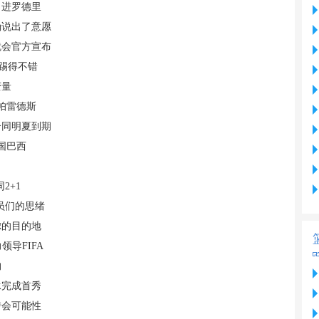
引进罗德里
确说出了意愿
就会官方宣布
踢得不错
变量
帕雷德斯
合同明夏到期
国巴西
2+1
员们的思绪
虑的目的地
导FIFA
约
承完成首秀
转会可能性