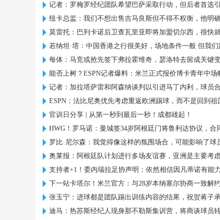
记者：罗梅罗经纪团队希望巴萨采取行动，但后者首选
纽卡总监：我们不想出售吉马良斯但不得不权衡，他明
莫雷托：巴列卡诺后卫查瓦里亚即将加盟切尔西，很快
若纳坦·塔：中国香港之行很美好，场地条件一般 但我们
每体：马竞或抢先签下弗拉霍维奇，瑟洛特去留成关键
能否上树？ESPN记者爆料：米兰正式报价博卡青年中场
记者：加拉塔萨雷和阿森纳谈判以引进马丁内利，球员
ESPN：法比尼奥优先考虑重返欧洲踢球，而不是回到祖
官训日分享 | 从第一秒到最后一秒！成都雄起！
HWG！罗马诺：曼城签34岁阿根廷门将鲁利达协议，合同
罗比·尼尔森：我觉得像这样的氛围场合，可能影响了球
奥莱报：阿根廷队计划进行多场友谊赛，亚洲是主要考
支持者+1！委内瑞拉足协声明：依然相信因凡蒂诺有能力领
下一站卡塔尔！米兰官方：与28岁本纳塞尔协商一致解
张玉宁：进球都是团队踢出训练内容的结果，祝贺蒋子
迪马：热苏斯经纪人现身那不勒斯集训营，将商谈球员