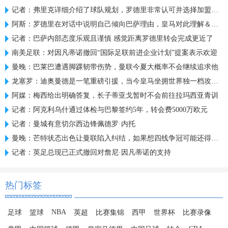
记者：弗里克详细介绍了球队规划，罗德里非常认可并选择加盟巴萨
阿斯：罗德里在对话中说明自己倾向巴萨理由，皇马对此理解＆祝好
记者：巴萨内部态度乐观且谨慎 感觉距离罗德里转会完成更近了
南美足联：对因凡蒂诺撤回“国际足联前进企业计划”提案表示欢迎
曼晚：巴莱巴遭遇脚踝韧带伤势，曼联今夏大概率不会继续追求他
龙塞罗：迪奥曼德是一笔重磅引援，当今皇马坐拥世界独一档攻击线
阿媒：梅西给出明确答复，长子蒂亚戈暂时不会前往拉玛西亚青训
记者：阿克利乌什通过体检与巴黎签约5年，转会费5000万欧元
记者：曼城有意切尔西边锋佩德罗·内托
曼晚：芒特状态出色让曼联陷入纠结，如果想四线争冠可能还得买人
记者：英足总现已正式撤回对詹尼·因凡蒂诺的支持
热门标签
NBA
足球
篮球
英超
比赛集锦
西甲
世界杯
比赛录像