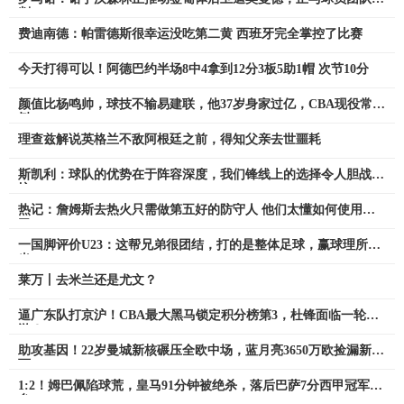
判
费迪南德：帕雷德斯很幸运没吃第二黄 西班牙完全掌控了比赛
今天打得可以！阿德巴约半场8中4拿到12分3板5助1帽 次节10分
颜值比杨鸣帅，球技不输易建联，他37岁身家过亿，CBA现役常青
树
理查兹解说英格兰不敌阿根廷之前，得知父亲去世噩耗
斯凯利：球队的优势在于阵容深度，我们锋线上的选择令人胆战心
惊
热记：詹姆斯去热火只需做第五好的防守人 他们太懂如何使用他
了
一国脚评价U23：这帮兄弟很团结，打的是整体足球，赢球理所应
当
莱万丨去米兰还是尤文？
逼广东队打京沪！CBA最大黑马锁定积分榜第3，杜锋面临一轮
游？
助攻基因！22岁曼城新核碾压全欧中场，蓝月亮3650万欧捡漏新梅
西
1:2！姆巴佩陷球荒，皇马91分钟被绝杀，落后巴萨7分西甲冠军危
矣