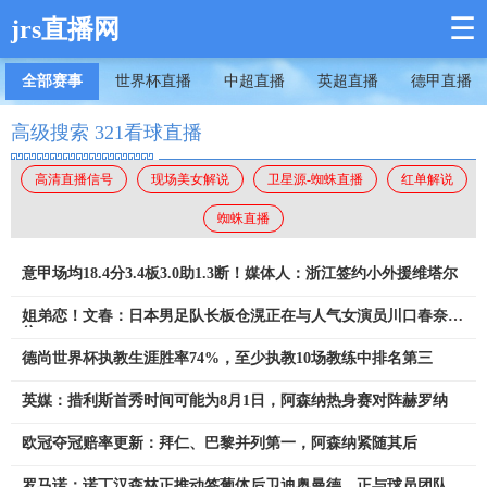
☰
jrs直播网
全部赛事
世界杯直播
中超直播
英超直播
德甲直播
高级搜索 321看球直播
高清直播信号
现场美女解说
卫星源-蜘蛛直播
红单解说
蜘蛛直播
意甲场均18.4分3.4板3.0助1.3断！媒体人：浙江签约小外援维塔尔
姐弟恋！文春：日本男足队长板仓滉正在与人气女演员川口春奈交
往
德尚世界杯执教生涯胜率74%，至少执教10场教练中排名第三
英媒：措利斯首秀时间可能为8月1日，阿森纳热身赛对阵赫罗纳
欧冠夺冠赔率更新：拜仁、巴黎并列第一，阿森纳紧随其后
罗马诺：诺丁汉森林正推动签葡体后卫迪奥曼德，正与球员团队谈