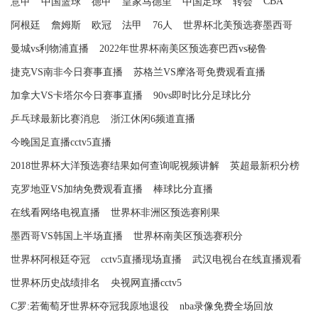
CBA
意甲
中国篮球
德甲
皇家马德里
中国足球
转会
阿根廷
詹姆斯
欧冠
法甲
76人
世界杯北美预选赛墨西哥
曼城vs利物浦直播
2022年世界杯南美区预选赛巴西vs秘鲁
捷克VS南非今日赛事直播
苏格兰VS摩洛哥免费观看直播
加拿大VS卡塔尔今日赛事直播
90vs即时比分足球比分
乒乓球最新比赛消息
浙江休闲6频道直播
今晚国足直播cctv5直播
2018世界杯大洋预选赛结果如何查询呢视频讲解
英超最新积分榜
克罗地亚VS加纳免费观看直播
棒球比分直播
在线看网络电视直播
世界杯非洲区预选赛刚果
墨西哥VS韩国上半场直播
世界杯南美区预选赛积分
世界杯阿根廷夺冠
cctv5直播现场直播
武汉电视台在线直播观看
世界杯历史战绩排名
央视网直播cctv5
C罗:若葡萄牙世界杯夺冠我原地退役
nba录像免费全场回放