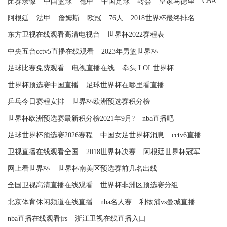
CBA
比赛录像
中国篮球
德甲
中国足球
转会
皇家马德里
阿根廷
法甲
詹姆斯
欧冠
76人
2018世界杯最终排名
东方卫视在线观看高清电视台
世界杯2022赛程表
中央五台cctv5直播在线观看
2023年男篮世界杯
足球比赛免费观看
电视直播在线
拳头 LOL世界杯
世界杯预选赛中国直播
足球世界杯在哪里看直播
乒乓今日赛程安排
世界杯欧洲预选赛积分榜
世界杯欧洲预选赛最新积分榜2021年9月?
nba直播吧
足球世界杯预选赛2026赛程
中国女足世界杯消息
cctv6直播
卫视直播在线观看全国
2018世界杯决赛
阿根廷世界杯冠军
网上看世界杯
世界杯南美区预选赛前几名出线
全国卫视高清直播在线观看
世界杯非洲区预选赛分组
北京体育休闲频道在线直播
nba名人赛
利物浦vs曼城直播
nba直播在线观看jrs
浙江卫视在线直播入口