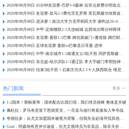
2026年08月09日 45分钟友谊赛-巴萨1-0森林 拉菲点射费尔明造点 两队各一次中柱
2026年08月09日 友谊赛-皇马2-1费伦茨瓦罗斯 里瓦斯建功埃斯皮破门巴尔韦德助攻
2026年08月08日 进决赛！政治大学力克早稻田大学 谢昀达26+6 波波卡22+15+7
2026年08月08日 中甲-定南赣联2-1大连鲲城 达西埃尔两分钟两球
2026年08月08日 友谊赛-曼联1-1巴黎 姆伯莫破门+屡造险 姆巴耶建功芒特伤退
2026年08月08日 足球友谊赛 曼联vs巴黎圣日耳曼 进球
2026年08月08日 中甲-南京城市1-1南通支云5轮不胜 冈萨雷斯建功董洪麟破门救主
2026年08月08日 东北超-哈尔滨队1-1通辽队 李大宇破门李明悦神仙球扳平
2026年08月08日 结束5轮不胜！石家庄功夫2-1十人陕西联合 维尼修斯制胜曹康直红
热门新闻
更多 >>
1-2国米！斯帕莱蒂：国米配合比我们强，我们球员很棒 整体是关键
佩杜拉：罗马有意签下恩德里克，一旦皇马放行将直接加入争夺战
夸德拉多：从尤文加盟国米被视为背叛，但我失业必须寻找其他选择
Goal：阿森纳有意伊尔迪兹，但尤文视球员为非卖品，除非天价购买