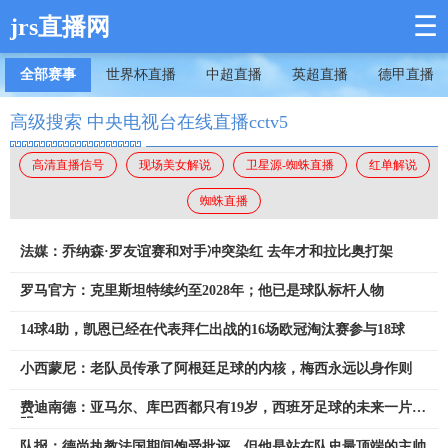
☰
jrs直播网
全部赛事
世界杯直播
中超直播
英超直播
德甲直播
高级搜索 中央电视台在线直播cctv5
高清直播信号
现场美女解说
卫星源-蜘蛛直播
红单解说
蜘蛛直播
法媒：乔纳森·罗友谊赛和对手冲突染红 去年才和拉比奥打架
罗马官方：克里斯坦特续约至2028年；他已是球队标杆人物
14球4助，凯恩已经在代表拜仁出战的16场欧冠淘汰赛参与18球
小西蒙尼：老队员传承了阿根廷足球的内核，梅西永远以身作则
费迪南德：亚马尔、库巴西都只有19岁，西班牙足球的未来一片光
明
队报：德尚执教法国期间饱受批评，但他是站在队史最顶端的主帅