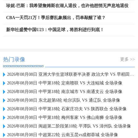
珍妮-巴斯：我希望詹姆斯在湖人退役，也许他想悄无声息地退役
CBA一天罚21万！季后赛乱象频出，罚单敲醒了谁？
新华社盛赞中国U23：中国足球，将胜利进行到底！
热门录像
更多 >>
2026年08月08日 亚洲大学生篮球联赛半决赛 政治大学 VS 早稻田大学 全场录像
2026年08月08日 中甲第18轮 定南赣联 VS 大连鲲城 全场录像
2026年08月08日 中甲第18轮 南京城市 VS 南通支云 全场录像
2026年08月08日 东北超第6轮 哈尔滨队 VS 通辽队 全场录像
2026年08月08日 中甲第18轮 石家庄功夫 VS 陕西联合 全场录像
2026年08月08日 中甲第18轮 梅州客家 VS 佛山南狮 全场录像
2026年08月08日 闽超第二阶段第10轮 平潭队 VS 漳州队 全场录像
2026年08月08日 中超第22轮 云南玉昆vs成都蓉城 全场录像