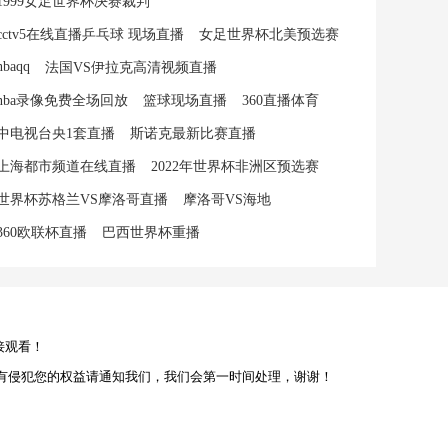
1999女足世界杯决赛裁判
cctv5在线直播乒乓球 现场直播
女足世界杯北美预选赛
nbaqq
法国VS伊拉克高清视频直播
nba录像免费全场回放
篮球现场直播
360直播体育
中电视台央1套直播
斯诺克最新比赛直播
上海都市频道在线直播
2022年世界杯非洲区预选赛
世界杯苏格兰VS摩洛哥直播
摩洛哥VS海地
360欧联杯直播
巴西世界杯重播
接观看！
有侵犯您的权益请通知我们，我们会第一时间处理，谢谢！