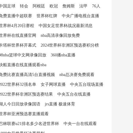
中国足球
转会
阿根廷
欧冠
詹姆斯
法甲
76人
免费直播中超联赛
世界杯红牌
中央广播电视台直播
世界杯4月20日赛程
中国女足世界杯战况最新消息
世界杯在线直播官网
nba高清录像回放免费
卡塔杯世界杯开幕式
2024世界杯非洲区预选赛积分榜
98nba篮球中文网录像回放
360播nba直播
快船直播在线直播观看nba
免费比赛直播高清5台直播视频
nba总决赛免费观看
2022世界杯32强名单
女子网球直播
中央五台现场直播
2022世界杯非洲区预选赛结果
中央五台在线直播
湖人今日回放录像国语
jrs直播 极速体育
世界杯亚洲预选赛直播观看
巴林联赛u21排名多少名进世界杯
中央一台在线观看