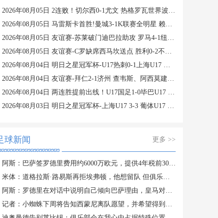
2026年08月05日 2连败！切尔西0-1尤文 热格罗瓦世界波制胜穆德里克时隔614天复出
2026年08月05日 马雷斯卡首胜!曼城3-1K联赛全明星 赖因德斯努里破门塞梅尼奥助攻
2026年08月05日 友谊赛-苏莱破门迪巴拉助攻 罗马4-1纽波特郡
2026年08月05日 友谊赛-C罗缺席西马坎送点 胜利0-2不敌阿尔梅里亚
2026年08月04日 明日之星冠军杯-U17热刺0-1上海U17 李文博制胜球
2026年08月04日 友谊赛-拜仁2-1济州 查韦斯、阿西莫建功马特乌斯彩虹过人送助攻
2026年08月04日 两连胜提前出线！U17国足1-0毕巴U17 程晟涵连场破门赵松源中楣
2026年08月03日 明日之星冠军杯-上海U17 3-3 葡体U17 梁锦鸿梅开二度
足球新闻
更多 >>
阿斯：巴萨签罗德里费用约6000万欧元，提供4年税前3000万欧合同
米体：道格拉斯·路易斯再拒埃弗顿，他想留队 但俱乐部尚未敲定
阿斯：罗德里在对话中说明自己倾向巴萨理由，皇马对此理解＆祝好
记者：小蜘蛛下周将告知西蒙尼离队愿望，并希望得到理解和帮助
迪奥曼德告别莱比锡：俱乐部会在我心中占据特殊位置，感谢所有