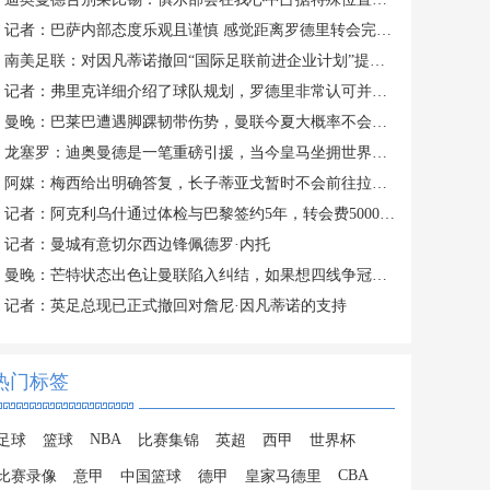
记者：巴萨内部态度乐观且谨慎 感觉距离罗德里转会完成更近了
南美足联：对因凡蒂诺撤回“国际足联前进企业计划”提案表示欢迎
记者：弗里克详细介绍了球队规划，罗德里非常认可并选择加盟巴萨
曼晚：巴莱巴遭遇脚踝韧带伤势，曼联今夏大概率不会继续追求他
龙塞罗：迪奥曼德是一笔重磅引援，当今皇马坐拥世界独一档攻击线
阿媒：梅西给出明确答复，长子蒂亚戈暂时不会前往拉玛西亚青训
记者：阿克利乌什通过体检与巴黎签约5年，转会费5000万欧元
记者：曼城有意切尔西边锋佩德罗·内托
曼晚：芒特状态出色让曼联陷入纠结，如果想四线争冠可能还得买人
记者：英足总现已正式撤回对詹尼·因凡蒂诺的支持
热门标签
NBA
足球
篮球
比赛集锦
英超
西甲
世界杯
CBA
比赛录像
意甲
中国篮球
德甲
皇家马德里