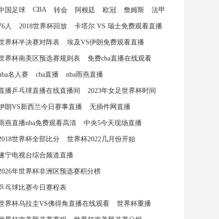
CBA
中国足球
转会
阿根廷
欧冠
詹姆斯
法甲
76人
2018世界杯回放
卡塔尔 VS 瑞士免费观看直播
世界杯半决赛对阵表
埃及VS伊朗免费观看直播
世界杯南美区预选赛规则表
免费cba直播在线观看
nba名人赛
cba直播
nba雨燕直播
直播乒乓球直播在线直播间
2023年女足世界杯时间
伊朗VS新西兰今日赛事直播
无插件网直播
雨燕直播nba免费观看高清
中央5今天现场直播
2018世界杯全部比分
世界杯2022几月份开始
遂宁电视台综合频道直播
2026年世界杯非洲区预选赛积分榜
乒乓球比赛今日赛程表
世界杯乌拉圭VS佛得角直播在线观看
世界杯重播