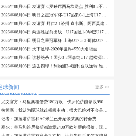
2026年08月05日 友谊赛-C罗缺席西马坎送点 胜利0-2不敌阿尔梅里亚
2026年08月04日 明日之星冠军杯-U17热刺0-1上海U17 李文博制胜球
2026年08月04日 友谊赛-拜仁2-1济州 查韦斯、阿西莫建功马特乌斯彩虹过人送助攻
2026年08月04日 两连胜提前出线！U17国足1-0毕巴U17 程晟涵连场破门赵松源中楣
2026年08月03日 明日之星冠军杯-上海U17 3-3 葡体U17 梁锦鸿梅开二度
2026年08月03日 天下足球-2026年世界杯50大名场面
2026年08月03日 读秒绝杀！国少3-2阿森纳U17 赵松源1V4一条龙+造乌龙 程晟涵绝杀
2026年08月03日 连丢四球！利物浦2-4遭利兹联逆转 维尔茨钱伯斯破门凯尔凯兹失误
足球新闻
更多 >>
尤文官方：马里奥租借费180万欧，佛罗伦萨能够以950万欧买断
拉姆塞：我认为踢球就该积极主动，摆大巴绝对不会是我的执教风格
记者：加拉塔萨雷和AC米兰已开始谈莱奥的转会费
塞尔：皇马和维尼修斯都满意2400万欧年薪的报价，球员成为赢家
土媒：加拉塔萨雷有意卡马文加，计划先租后买签下球员