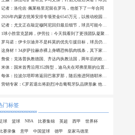
记者：洛伦佐·佩莱格里尼留在罗马，他签下了一年合同
2026年内蒙古统筹安排专项资金6545万元，以推动校园足球发展
记者：尤文正在敲定穆阿尼回归最后细节，球员可能今日接受体检
1球小胜雷克瑟姆，伊劳拉：今天我看到了更强团队凝聚力和整体性
罗马诺：伊卡尔迪并不是科莫的优先引援目标，球员仍在等待报价
这身材！34岁萨拉赫赤裸上身晒恐怖肌肉线条，其下家仍是未知数
詹俊：克洛普执教德国、齐达内执教法国，两年后的欧洲杯好看了！
米体：国米首秀沿用352阵型，迪乌夫在邓弗里斯的位置上表现出色
每体：拉波尔塔即将返回巴塞罗那，随后推进阿德耶米、小蜘蛛转会
营销专家：C罗若退出将剧烈冲击葡萄牙队品牌形象 他价值远超全队
热门标签
NBA
足球
篮球
比赛集锦
英超
西甲
世界杯
比赛录像
意甲
中国篮球
德甲
皇家马德里