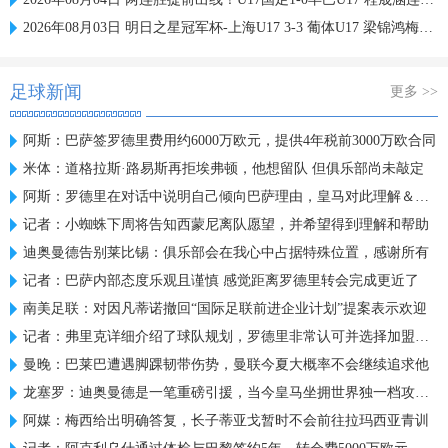
2026年08月03日 明日之星冠军杯-上海U17 3-3 葡体U17 梁锦鸿梅开二度
足球新闻
更多 >>
阿斯：巴萨签罗德里费用约6000万欧元，提供4年税前3000万欧合同
米体：道格拉斯·路易斯再拒埃弗顿，他想留队 但俱乐部尚未敲定
阿斯：罗德里在对话中说明自己倾向巴萨理由，皇马对此理解＆祝好
记者：小蜘蛛下周将告知西蒙尼离队愿望，并希望得到理解和帮助
迪奥曼德告别莱比锡：俱乐部会在我心中占据特殊位置，感谢所有
记者：巴萨内部态度乐观且谨慎 感觉距离罗德里转会完成更近了
南美足联：对因凡蒂诺撤回“国际足联前进企业计划”提案表示欢迎
记者：弗里克详细介绍了球队规划，罗德里非常认可并选择加盟巴萨
曼晚：巴莱巴遭遇脚踝韧带伤势，曼联今夏大概率不会继续追求他
龙塞罗：迪奥曼德是一笔重磅引援，当今皇马坐拥世界独一档攻击线
阿媒：梅西给出明确答复，长子蒂亚戈暂时不会前往拉玛西亚青训