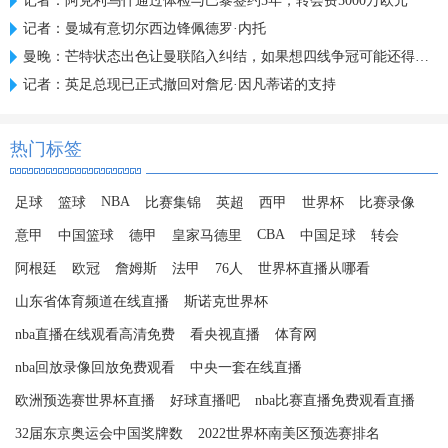
记者：阿克利乌什通过体检与巴黎签约5年，转会费5000万欧元
记者：曼城有意切尔西边锋佩德罗·内托
曼晚：芒特状态出色让曼联陷入纠结，如果想四线争冠可能还得买人
记者：英足总现已正式撤回对詹尼·因凡蒂诺的支持
热门标签
NBA
足球
篮球
比赛集锦
英超
西甲
世界杯
比赛录像
CBA
意甲
中国篮球
德甲
皇家马德里
中国足球
转会
阿根廷
欧冠
詹姆斯
法甲
76人
世界杯直播从哪看
山东省体育频道在线直播
斯诺克世界杯
nba直播在线观看高清免费
看央视直播
体育网
nba回放录像回放免费观看
中央一套在线直播
欧洲预选赛世界杯直播
好球直播吧
nba比赛直播免费观看直播
32届东京奥运会中国奖牌数
2022世界杯南美区预选赛排名