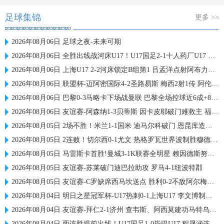
足球集锦
更多 >>
2026年08月06日 足球之夜-未来可期
2026年08月06日 全胜出线战河床U17！U17国足2-1十人药厂U17 赵松源登场1分钟传射
2026年08月06日 上海U17 2-2河床锁定B组第1 吕孟洋点射阿布力米破门 将战A组第2
2026年08月06日 联盟杯-迈阿密国际4-2圣路易斯 梅西2射1传 阿伦助攻戴帽
2026年08月06日 巴黎0-3马略卡下场战曼联 巴黎全场控球近6成+8射3正未果
2026年08月06日 友谊赛-阿森纳1-3贝蒂斯 因卡皮耶破门难救主 福纳尔斯1射2传
2026年08月05日 2场不胜！米兰1-1国米 迪马尔科破门 恩昆库造点+点射拉莫斯登场
2026年08月05日 2连败！切尔西0-1尤文 热格罗瓦世界波制胜穆德里克时隔614天复出
2026年08月05日 马雷斯卡首胜!曼城3-1K联赛全明星 赖因德斯努里破门塞梅尼奥助攻
2026年08月05日 友谊赛-苏莱破门迪巴拉助攻 罗马4-1纽波特郡
2026年08月05日 友谊赛-C罗缺席西马坎送点 胜利0-2不敌阿尔梅里亚
2026年08月04日 明日之星冠军杯-U17热刺0-1上海U17 李文博制胜球
2026年08月04日 友谊赛-拜仁2-1济州 查韦斯、阿西莫建功马特乌斯彩虹过人送助攻
2026年08月04日 两连胜提前出线！U17国足1-0毕巴U17 程晟涵连场破门赵松源中楣