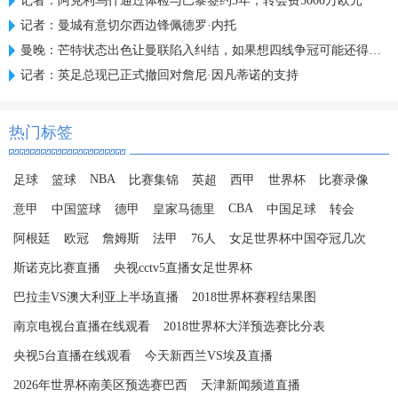
记者：阿克利乌什通过体检与巴黎签约5年，转会费5000万欧元
记者：曼城有意切尔西边锋佩德罗·内托
曼晚：芒特状态出色让曼联陷入纠结，如果想四线争冠可能还得买人
记者：英足总现已正式撤回对詹尼·因凡蒂诺的支持
热门标签
NBA
足球
篮球
比赛集锦
英超
西甲
世界杯
比赛录像
CBA
意甲
中国篮球
德甲
皇家马德里
中国足球
转会
阿根廷
欧冠
詹姆斯
法甲
76人
女足世界杯中国夺冠几次
斯诺克比赛直播
央视cctv5直播女足世界杯
巴拉圭VS澳大利亚上半场直播
2018世界杯赛程结果图
南京电视台直播在线观看
2018世界杯大洋预选赛比分表
央视5台直播在线观看
今天新西兰VS埃及直播
2026年世界杯南美区预选赛巴西
天津新闻频道直播