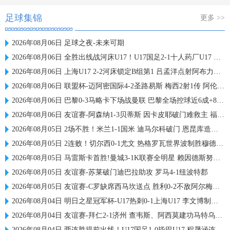
足球集锦
更多 >>
2026年08月06日 足球之夜-未来可期
2026年08月06日 全胜出线战河床U17！U17国足2-1十人药厂U17 赵松源登场1分钟传射
2026年08月06日 上海U17 2-2河床锁定B组第1 吕孟洋点射阿布力米破门 将战A组第2
2026年08月06日 联盟杯-迈阿密国际4-2圣路易斯 梅西2射1传 阿伦助攻戴帽
2026年08月06日 巴黎0-3马略卡下场战曼联 巴黎全场控球近6成+8射3正未果
2026年08月06日 友谊赛-阿森纳1-3贝蒂斯 因卡皮耶破门难救主 福纳尔斯1射2传
2026年08月05日 2场不胜！米兰1-1国米 迪马尔科破门 恩昆库造点+点射拉莫斯登场
2026年08月05日 2连败！切尔西0-1尤文 热格罗瓦世界波制胜穆德里克时隔614天复出
2026年08月05日 马雷斯卡首胜!曼城3-1K联赛全明星 赖因德斯努里破门塞梅尼奥助攻
2026年08月05日 友谊赛-苏莱破门迪巴拉助攻 罗马4-1纽波特郡
2026年08月05日 友谊赛-C罗缺席西马坎送点 胜利0-2不敌阿尔梅里亚
2026年08月04日 明日之星冠军杯-U17热刺0-1上海U17 李文博制胜球
2026年08月04日 友谊赛-拜仁2-1济州 查韦斯、阿西莫建功马特乌斯彩虹过人送助攻
2026年08月04日 两连胜提前出线！U17国足1-0毕巴U17 程晟涵连场破门赵松源中楣