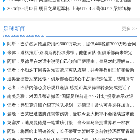
2026年08月03日 明日之星冠军杯-上海U17 3-3 葡体U17 梁锦鸿梅开二度
足球新闻
更多 >>
阿斯：巴萨签罗德里费用约6000万欧元，提供4年税前3000万欧合同
米体：道格拉斯·路易斯再拒埃弗顿，他想留队 但俱乐部尚未敲定
阿斯：罗德里在对话中说明自己倾向巴萨理由，皇马对此理解＆祝好
记者：小蜘蛛下周将告知西蒙尼离队愿望，并希望得到理解和帮助
迪奥曼德告别莱比锡：俱乐部会在我心中占据特殊位置，感谢所有
记者：巴萨内部态度乐观且谨慎 感觉距离罗德里转会完成更近了
南美足联：对因凡蒂诺撤回“国际足联前进企业计划”提案表示欢迎
记者：弗里克详细介绍了球队规划，罗德里非常认可并选择加盟巴萨
曼晚：巴莱巴遭遇脚踝韧带伤势，曼联今夏大概率不会继续追求他
龙塞罗：迪奥曼德是一笔重磅引援，当今皇马坐拥世界独一档攻击线
阿媒：梅西给出明确答复，长子蒂亚戈暂时不会前往拉玛西亚青训