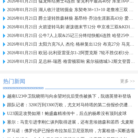
2026年01月21日 猛龙终结勇士4连胜 奎克利平最高40分 库里16中6 库明加20分
2026年01月21日 湖人收汁逆转掘金 东契奇38+13+10 老詹准三双 穆雷下半场2分
2026年01月21日 爵士逆转胜森林狼 基昂特·乔治生涯新高43分 爱德华兹38+8
2026年01月21日 火箭逆转马刺 谢泼德末节12分 申京准三双&KD18+7 文班21中5
2026年01月21日 公牛7人上双&25记三分终结快船6连胜 哈登25中9 科林斯23分
2026年01月21日 太阳力克76人 杰伦·格林复出12分 布克27分 马克西25中7
2026年01月21日 欧冠-比利亚雷亚尔1-2阿贾克斯 7轮不胜仅积1分列倒数第二
2026年01月21日 足总杯-瑞恩·格雷顿双响 索尔福德城3-2斯文登晋级将战曼城
热门新闻
更多 >>
越南U23中卫阮晓明与向余望对抗后受伤被换下，阮德英替补登场
跟队记者：3200万到3300万欧，尤文对马特塔的第二份报价仍遭拒绝
U23国足攻势如潮！鲍盛鑫精准传中，后点的杨希没有顶到皮球
塞尔：马竞引进李刚仁谈判取得进展，还有意埃德森和若昂·戈麦斯
罗马诺：佛罗伦萨已报价布拉加后卫尼亚凯特，方案租借+买断选项