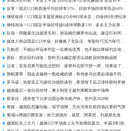
本届26次扑救！李昊上半场飞扑任意球+出击化解险情 还造对手一黄
反常！国足U23前四场平均控球率37%，目前半场控球率高达64%
继续保持！U23国足本届亚洲杯435分钟1球未丢，仍保持0失球纪录
继续加油！U23国足半场控球超6成传球数多130，多名主力在替补席
队报：阿隆索无法接受失利，游说姆巴佩带伤出战，建议打封闭被拒
媒体人热议国足U23半场：好像换了支队伍，争取吃巧克力味巧克力
孔帕尼：不能以夺冠来判定一位教练优秀，也不能以降级判定他糟糕
跟队：恩佐回归训练，暂时无法确定能否出战欧冠对阵帕福斯
记者：安东尼奥可能也没想到，派替补去防守拼一拼，结果攻了半场
斯帕莱蒂：我会送穆帅一瓶收藏的酒，有他参与比赛必须做不同准备
罗马诺：热那亚正与谢菲尔德联谈判，希望签下后卫泽特斯特罗姆
越南最后一攻往回传球，澳大利亚主裁判果断吹响中场哨
斯基拉：国米签下16岁法国边锋马格卢特，签约至2028年
詹俊：越南队想赢怕输，缩手缩脚，完全没有此前四场比赛的气势
曼城vs博德闪耀首发：哈兰德领衔，福登、阿莱恩、刘易斯先发
越南队先上主力！越南U23半场换上头号前锋阮庭北，本届3球1助