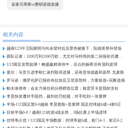
皇家贝蒂斯vs费耶诺德直播
相关内容
越南U23中卫阮晓明与向余望对抗后受伤被换下，阮德英替补登场
跟队记者：3200万到3300万欧，尤文对马特塔的第二份报价仍遭拒绝
U23国足攻势如潮！鲍盛鑫精准传中，后点的杨希没有顶到皮球
塞尔：马竞引进李刚仁谈判取得进展，还有意埃德森和若昂·戈麦斯
罗马诺：佛罗伦萨已报价布拉加后卫尼亚凯特，方案租借+买断选项
帕夫洛维奇：会全力保住积分榜榜首位置；格雷茨卡是我的支柱
李昊快发遭对手阻挡，裁判吹罚犯规，对手吃到一张黄牌
半场-U23国足暂0-0越南 李昊救险+造黄牌 国足控球超6成+4射0正
目前半场0-0！越南U23此前4战全胜，3场比赛上半场进球
控球率占优！U23国足半场数据：控球率超6成，射门4-3，射正0-2