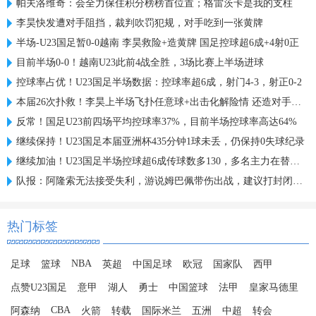
帕夫洛维奇：会全力保住积分榜榜首位置；格雷茨卡是我的支柱
李昊快发遭对手阻挡，裁判吹罚犯规，对手吃到一张黄牌
半场-U23国足暂0-0越南 李昊救险+造黄牌 国足控球超6成+4射0正
目前半场0-0！越南U23此前4战全胜，3场比赛上半场进球
控球率占优！U23国足半场数据：控球率超6成，射门4-3，射正0-2
本届26次扑救！李昊上半场飞扑任意球+出击化解险情 还造对手一黄
反常！国足U23前四场平均控球率37%，目前半场控球率高达64%
继续保持！U23国足本届亚洲杯435分钟1球未丢，仍保持0失球纪录
继续加油！U23国足半场控球超6成传球数多130，多名主力在替补席
队报：阿隆索无法接受失利，游说姆巴佩带伤出战，建议打封闭被拒
热门标签
NBA
足球
篮球
英超
中国足球
欧冠
国家队
西甲
点赞U23国足
意甲
湖人
勇士
中国篮球
法甲
皇家马德里
CBA
阿森纳
火箭
转载
国际米兰
五洲
中超
转会