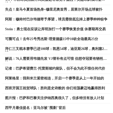
战力
失点！皇马今夏首场热身+穆里尼奥首秀，居莱尔开场点球被扑
阿斯：穆帅对巴尔韦德寄予厚望，球员需彻底忘掉上赛季种种纷争
Stein：勇士现在应该让库明加打一个赛季恢复价值 休赛期再交易
可圈可点！去年25号秀杰斯·理查德森15中10砍全场最高25分
拜仁三叉戟本赛季已进100球：凯恩54球，迪亚斯26球，奥利塞20
球
解说：76人需要用韦德先发 VJ替补有点可惜 但想夺冠要有牺牲精
神
记者：巴萨希望费兰·托雷斯续约留队，但不会为此不惜任何代价
阿莱格里：我和米兰紧密相连，开启一个赛季是从上一年开始的
西班牙国王祝贺球队：胜利是史诗般的 你们坦荡豪迈地赢得胜利
图片报：巴萨和巴黎关注伊纳西奥很久了，但多特没有放人计划
西甲月最佳提名：亚马尔被"围剿"背后