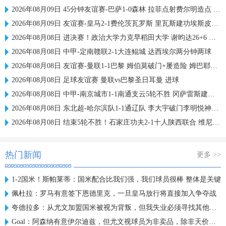
2026年08月09日 45分钟友谊赛-巴萨1-0森林 拉菲点射费尔明造点 两队各一次中柱
2026年08月09日 友谊赛-皇马2-1费伦茨瓦罗斯 里瓦斯建功埃斯皮破门巴尔韦德助攻
2026年08月08日 进决赛！政治大学力克早稻田大学 谢昀达26+6 波波卡22+15+7
2026年08月08日 中甲-定南赣联2-1大连鲲城 达西埃尔两分钟两球
2026年08月08日 友谊赛-曼联1-1巴黎 姆伯莫破门+屡造险 姆巴耶建功芒特伤退
2026年08月08日 足球友谊赛 曼联vs巴黎圣日耳曼 进球
2026年08月08日 中甲-南京城市1-1南通支云5轮不胜 冈萨雷斯建功董洪麟破门救主
2026年08月08日 东北超-哈尔滨队1-1通辽队 李大宇破门李明悦神仙球扳平
2026年08月08日 结束5轮不胜！石家庄功夫2-1十人陕西联合 维尼修斯制胜曹康直红
热门新闻
更多 >>
1-2国米！斯帕莱蒂：国米配合比我们强，我们球员很棒 整体是关键
佩杜拉：罗马有意签下恩德里克，一旦皇马放行将直接加入争夺战
夸德拉多：从尤文加盟国米被视为背叛，但我失业必须寻找其他选择
Goal：阿森纳有意伊尔迪兹，但尤文视球员为非卖品，除非天价购买