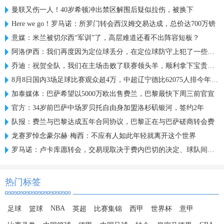
曼联又伤一人！40岁希顿冲出禁区解围后疑似拉伤，被换下
Here we go！罗马诺：所罗门转会西汉姆交易达成，总价达700万镑
意媒：米兰被切尔西“军训”了，高层难道还看不出阵容短板？
阿洛伊西：我们再度因为定位球丢分，在定位球防守上犯了一些错误
乔迪：祝贺全队，我们在主场击败了联赛领头羊，顺利拿下宝贵三分
8月8日国内3场足球比赛观众超4万，中超辽宁德比62075人排今年第6
加泰媒体：巴萨希望以5000万欧出售费兰，巴黎最快下周三前官宣
官方：34岁前巴萨中场罗贝托自由身加盟洛杉矶银河，签约2年
队报：费兰与巴黎达成五年合同协议，巴黎正在与巴萨磋商转会费
龙赛罗悼念豪尔赫·梅西：不应有人如此年轻就离开这个世界
罗马诺：卢卡库愿转会，交易现取决于费内巴切的决定、球队间谈判
热门标签
NBA
足球
篮球
英超
比赛集锦
西甲
世界杯
意甲