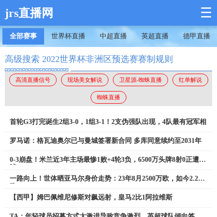
☰
jrs直播网
全部赛事
世界杯直播
中超直播
英超直播
德甲直播
高级搜索 2022世界杯非洲区预选赛赛制规则
高清直播信号
现场美女解说
卫星源-蜘蛛直播
红单解说
蜘蛛直播
首轮G3打完诞生2组3-0，1组3-1！2支伪强队出现，4队最有冠军相
罗马诺：格瓦迪奥尔已与曼城签署新合同 多库同意续约至2031年
0-3崩盘！米兰近3年主场最惨1败+4轮3负，6500万头牌8射0正遭狂
嘘
一路向上！世体晒亚马尔身价走势：23年8月2500万欧，如今2.2亿
欧
【西甲】姆巴佩维尼修斯对飙远射，皇马2比1阿拉维斯
TA：年轻球员招募方式太激进导致竞争激烈，英超球队倾向签即