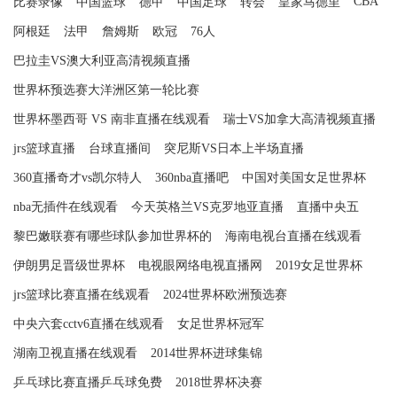
CBA
比赛录像
中国篮球
德甲
中国足球
转会
皇家马德里
阿根廷
法甲
詹姆斯
欧冠
76人
巴拉圭VS澳大利亚高清视频直播
世界杯预选赛大洋洲区第一轮比赛
世界杯墨西哥 VS 南非直播在线观看
瑞士VS加拿大高清视频直播
jrs篮球直播
台球直播间
突尼斯VS日本上半场直播
360直播奇才vs凯尔特人
360nba直播吧
中国对美国女足世界杯
nba无插件在线观看
今天英格兰VS克罗地亚直播
直播中央五
黎巴嫩联赛有哪些球队参加世界杯的
海南电视台直播在线观看
伊朗男足晋级世界杯
电视眼网络电视直播网
2019女足世界杯
jrs篮球比赛直播在线观看
2024世界杯欧洲预选赛
中央六套cctv6直播在线观看
女足世界杯冠军
湖南卫视直播在线观看
2014世界杯进球集锦
乒乓球比赛直播乒乓球免费
2018世界杯决赛