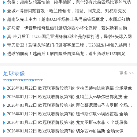
詹俊：越南队想赢怕输，缩手缩脚，完全没有此前四场比赛的气势
曼城vs博德闪耀首发：哈兰德领衔，福登、阿莱恩、刘易斯先发
越南队先上主力！越南U23半场换上头号前锋阮庭北，本届3球1助
罗马诺：伊普斯维奇租借引进切尔西小将伦汉姆，若买断有回购条款
真·带刀后卫！U23国足亚洲杯前2球全是彭啸打进，爆射+头球入网
带刀后卫！彭啸头球破门打进赛事第二球，U23国足1-0领先越南！
进球的前奏！越南后卫解围险些自摆乌龙，送出角球后U23国足破门
足球录像
更多 >>
2026年01月22日 欧冠联赛阶段第7轮 卡拉巴赫vs法兰克福 全场录像
2026年01月22日 欧冠联赛阶段第7轮 亚特兰大vs毕尔巴鄂竞技 全场录像
2026年01月22日 欧冠联赛阶段第7轮 拜仁慕尼黑vs圣吉罗斯 全场录像
2026年01月22日 欧冠联赛阶段第7轮 纽卡斯尔联vs埃因霍温 全场录像
2026年01月22日 欧冠联赛阶段第7轮 尤文图斯vs本菲卡 全场录像
2026年01月22日 欧冠联赛阶段第7轮 切尔西vs帕福斯 全场录像