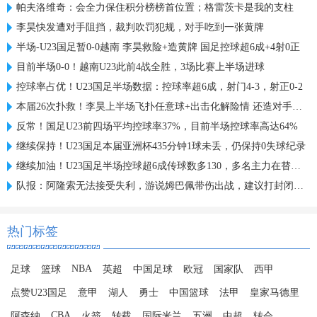
帕夫洛维奇：会全力保住积分榜榜首位置；格雷茨卡是我的支柱
李昊快发遭对手阻挡，裁判吹罚犯规，对手吃到一张黄牌
半场-U23国足暂0-0越南 李昊救险+造黄牌 国足控球超6成+4射0正
目前半场0-0！越南U23此前4战全胜，3场比赛上半场进球
控球率占优！U23国足半场数据：控球率超6成，射门4-3，射正0-2
本届26次扑救！李昊上半场飞扑任意球+出击化解险情 还造对手一黄
反常！国足U23前四场平均控球率37%，目前半场控球率高达64%
继续保持！U23国足本届亚洲杯435分钟1球未丢，仍保持0失球纪录
继续加油！U23国足半场控球超6成传球数多130，多名主力在替补席
队报：阿隆索无法接受失利，游说姆巴佩带伤出战，建议打封闭被拒
热门标签
NBA
足球
篮球
英超
中国足球
欧冠
国家队
西甲
点赞U23国足
意甲
湖人
勇士
中国篮球
法甲
皇家马德里
CBA
阿森纳
火箭
转载
国际米兰
五洲
中超
转会