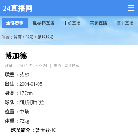
☰
24直播网
全部赛事
世界杯直播
中超直播
英超直播
德甲直播
位置：
首页
>
球员
>
足球球员
博加德
时间：2026-01-21 23:37:24
|
来源：网络转载
联赛：
英超
出生：
2004-01-05
身高：
177cm
球队：
阿斯顿维拉
位置：
中场
体重：
72kg
球员简介：
暂无数据!