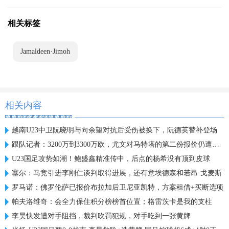
相关标签
Jamaldeen·Jimoh
相关内容
越南U23中卫阮晓明与向余望对抗后受伤被换下，阮德英替补登场
跟队记者：3200万到3300万欧，尤文对马特塔的第二份报价仍遭拒绝
U23国足攻势如潮！鲍盛鑫精准传中，后点的杨希没有顶到皮球
塞尔：马竞引进李刚仁谈判取得进展，还有意埃德森和若昂·戈麦斯
罗马诺：佛罗伦萨已报价布拉加后卫尼亚凯特，方案租借+买断选项
帕夫洛维奇：会全力保住积分榜榜首位置；格雷茨卡是我的支柱
李昊快发遭对手阻挡，裁判吹罚犯规，对手吃到一张黄牌