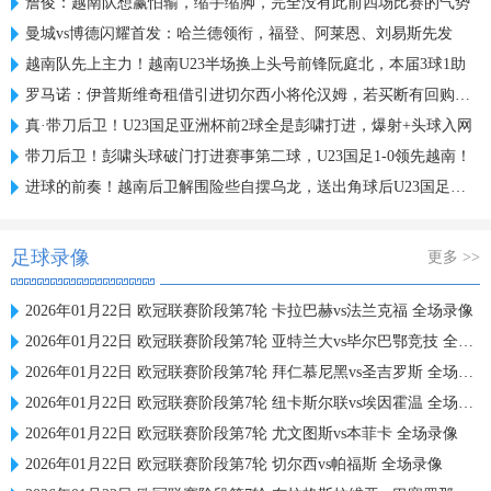
詹俊：越南队想赢怕输，缩手缩脚，完全没有此前四场比赛的气势
曼城vs博德闪耀首发：哈兰德领衔，福登、阿莱恩、刘易斯先发
越南队先上主力！越南U23半场换上头号前锋阮庭北，本届3球1助
罗马诺：伊普斯维奇租借引进切尔西小将伦汉姆，若买断有回购条款
真·带刀后卫！U23国足亚洲杯前2球全是彭啸打进，爆射+头球入网
带刀后卫！彭啸头球破门打进赛事第二球，U23国足1-0领先越南！
进球的前奏！越南后卫解围险些自摆乌龙，送出角球后U23国足破门
足球录像
更多 >>
2026年01月22日 欧冠联赛阶段第7轮 卡拉巴赫vs法兰克福 全场录像
2026年01月22日 欧冠联赛阶段第7轮 亚特兰大vs毕尔巴鄂竞技 全场录像
2026年01月22日 欧冠联赛阶段第7轮 拜仁慕尼黑vs圣吉罗斯 全场录像
2026年01月22日 欧冠联赛阶段第7轮 纽卡斯尔联vs埃因霍温 全场录像
2026年01月22日 欧冠联赛阶段第7轮 尤文图斯vs本菲卡 全场录像
2026年01月22日 欧冠联赛阶段第7轮 切尔西vs帕福斯 全场录像