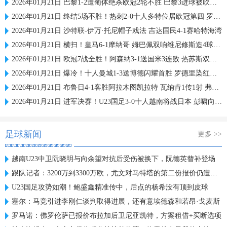
2026年01月21日 巴黎1-2遭葡体绝杀欧冠2轮不胜 巴黎3进球被吹苏亚雷斯双响+绝杀
2026年01月21日 终结5场不胜！热刺2-0十人多特位居欧冠第四 罗梅罗、索兰克破门
2026年01月21日 沙特联-伊万·托尼帽子戏法 吉达国民4-1赛哈特海湾
2026年01月21日 横扫！皇马6-1摩纳哥 姆巴佩双响维尼修斯造4球 阿韦洛亚欧冠首胜
2026年01月21日 欧冠7战全胜！阿森纳3-1送国米3连败 热苏斯双响约克雷斯世界波
2026年01月21日 爆冷！十人曼城1-3送博德闪耀首胜 罗德里染红曼城各赛事两连败
2026年01月21日 布鲁日4-1客胜阿拉木图凯拉特 瓦纳肯1传1射 弗曼特、梅切勒破门
2026年01月21日 进军决赛！U23国足3-0十人越南将战日本 彭啸向余望王钰栋破门
足球新闻
更多 >>
越南U23中卫阮晓明与向余望对抗后受伤被换下，阮德英替补登场
跟队记者：3200万到3300万欧，尤文对马特塔的第二份报价仍遭拒绝
U23国足攻势如潮！鲍盛鑫精准传中，后点的杨希没有顶到皮球
塞尔：马竞引进李刚仁谈判取得进展，还有意埃德森和若昂·戈麦斯
罗马诺：佛罗伦萨已报价布拉加后卫尼亚凯特，方案租借+买断选项