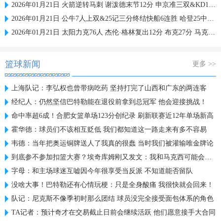
2026年01月21日 火箭逆转马刺 谢泼德末节12分 申京准三双&KD18+7 文班21中5
2026年01月21日 公牛7人上双&25记三分终结快船6连胜 哈登25中9 科林斯23分
2026年01月21日 太阳力克76人 杰伦·格林复出12分 布克27分 马克西25中7
篮球新闻
更多 >>
上海队记：李弘权也曾带病吃药 坚持打完了山西和广东的两连客
经纪人：仍然坚信巴特勒能在退役前拿到总冠军 他会迎接挑战！
命中率超6成！合肥女篮单场123分创纪录 刷新联赛近12年单场新高
霍华德：球员们不该相互贬低 我们都知道这一路走来有多不容易
韦德：当年把奥运铜牌送人了我真的很蠢 当时我们被灌输唯金牌论
到底参不参加扣篮大赛？埃奇库姆刚又发文：我和马克西可能会参加
字母：和主场球迷互嘘因今年很享受当反派 不知道能否留队
没啥大事！巴特勒还有心情玩梗：只是全身酸痛 我很快就会回来！
队记：尼克斯不像季初时那么团结 球员没完全接受面包体系的角色
TA记者：预计奇才在交易截止日前会继续活跃 他们愿意接手大合同