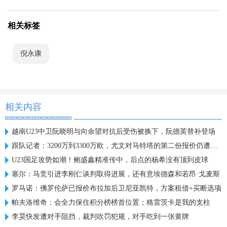
相关标签
倪永康
相关内容
越南U23中卫阮晓明与向余望对抗后受伤被换下，阮德英替补登场
跟队记者：3200万到3300万欧，尤文对马特塔的第二份报价仍遭拒绝
U23国足攻势如潮！鲍盛鑫精准传中，后点的杨希没有顶到皮球
塞尔：马竞引进李刚仁谈判取得进展，还有意埃德森和若昂·戈麦斯
罗马诺：佛罗伦萨已报价布拉加后卫尼亚凯特，方案租借+买断选项
帕夫洛维奇：会全力保住积分榜榜首位置；格雷茨卡是我的支柱
李昊快发遭对手阻挡，裁判吹罚犯规，对手吃到一张黄牌