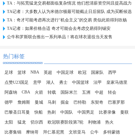
TA：与拓荒猛龙交易都面临复杂情况 他们想清薪资空间且提高战力
TA记者：大多数人认为米德尔顿最可能截止日后留队 成为买断候选
TA：奇才可能考虑再次进行“机会主义”的交易 类似此前得到吹杨
TA记者：如果价格合适 奇才可能会去考虑交易得到锡安
公牛和罗斯联合推出一系列单品！将在球衣退役当天发售
热门标签
NBA
足球
篮球
英超
中国足球
欧冠
国家队
西甲
点赞U23国足
意甲
湖人
勇士
中国篮球
法甲
皇家马德里
CBA
阿森纳
火箭
转载
国际米兰
五洲
中超
转会
德甲
詹姆斯
曼城
马刺
掘金
巴特勒
东契奇
巴塞罗那
巴黎圣日耳曼
快船
热刺
中国队
中国男足
比赛录像
曼联
太阳
猛龙
切尔西
欧冠联赛阶段第7轮
利物浦
热火
比赛集锦
摩纳哥
拜仁慕尼黑
文班亚马
公牛
多特蒙德