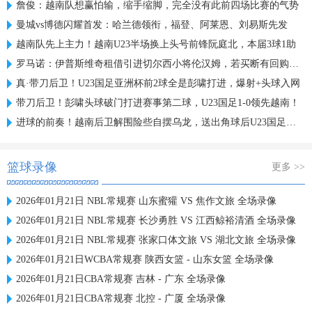
詹俊：越南队想赢怕输，缩手缩脚，完全没有此前四场比赛的气势
曼城vs博德闪耀首发：哈兰德领衔，福登、阿莱恩、刘易斯先发
越南队先上主力！越南U23半场换上头号前锋阮庭北，本届3球1助
罗马诺：伊普斯维奇租借引进切尔西小将伦汉姆，若买断有回购条款
真·带刀后卫！U23国足亚洲杯前2球全是彭啸打进，爆射+头球入网
带刀后卫！彭啸头球破门打进赛事第二球，U23国足1-0领先越南！
进球的前奏！越南后卫解围险些自摆乌龙，送出角球后U23国足破门
篮球录像
更多 >>
2026年01月21日 NBL常规赛 山东蜜獾 VS 焦作文旅 全场录像
2026年01月21日 NBL常规赛 长沙勇胜 VS 江西鲸裕清酒 全场录像
2026年01月21日 NBL常规赛 张家口体文旅 VS 湖北文旅 全场录像
2026年01月21日WCBA常规赛 陕西女篮 - 山东女篮 全场录像
2026年01月21日CBA常规赛 吉林 - 广东 全场录像
2026年01月21日CBA常规赛 北控 - 广厦 全场录像