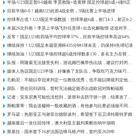
半场-U23国足暂0-0越南 李昊救险+造黄牌 国足控球超6成+4射0正
目前半场0-0！越南U23此前4战全胜，3场比赛上半场进球
控球率占优！U23国足半场数据：控球率超6成，射门4-3，射正0-2
本届26次扑救！李昊上半场飞扑任意球+出击化解险情 还造对手一黄
反常！国足U23前四场平均控球率37%，目前半场控球率高达64%
继续保持！U23国足本届亚洲杯435分钟1球未丢，仍保持0失球纪录
继续加油！U23国足半场控球超6成传球数多130，多名主力在替补席
队报：阿隆索无法接受失利，游说姆巴佩带伤出战，建议打封闭被拒
媒体人热议国足U23半场：好像换了支队伍，争取吃巧克力味巧克力
孔帕尼：不能以夺冠来判定一位教练优秀，也不能以降级判定他糟糕
跟队：恩佐回归训练，暂时无法确定能否出战欧冠对阵帕福斯
记者：安东尼奥可能也没想到，派替补去防守拼一拼，结果攻了半场
斯帕莱蒂：我会送穆帅一瓶收藏的酒，有他参与比赛必须做不同准备
罗马诺：热那亚正与谢菲尔德联谈判，希望签下后卫泽特斯特罗姆
越南最后一攻往回传球，澳大利亚主裁判果断吹响中场哨
斯基拉：国米签下16岁法国边锋马格卢特，签约至2028年