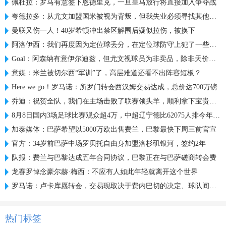
佩杜拉：罗马有意签下恩德里克，一旦皇马放行将直接加入争夺战
夸德拉多：从尤文加盟国米被视为背叛，但我失业必须寻找其他选择
曼联又伤一人！40岁希顿冲出禁区解围后疑似拉伤，被换下
阿洛伊西：我们再度因为定位球丢分，在定位球防守上犯了一些错误
Goal：阿森纳有意伊尔迪兹，但尤文视球员为非卖品，除非天价购买
意媒：米兰被切尔西“军训”了，高层难道还看不出阵容短板？
Here we go！罗马诺：所罗门转会西汉姆交易达成，总价达700万镑
乔迪：祝贺全队，我们在主场击败了联赛领头羊，顺利拿下宝贵三分
8月8日国内3场足球比赛观众超4万，中超辽宁德比62075人排今年第6
加泰媒体：巴萨希望以5000万欧出售费兰，巴黎最快下周三前官宣
官方：34岁前巴萨中场罗贝托自由身加盟洛杉矶银河，签约2年
队报：费兰与巴黎达成五年合同协议，巴黎正在与巴萨磋商转会费
龙赛罗悼念豪尔赫·梅西：不应有人如此年轻就离开这个世界
罗马诺：卢卡库愿转会，交易现取决于费内巴切的决定、球队间谈判
热门标签