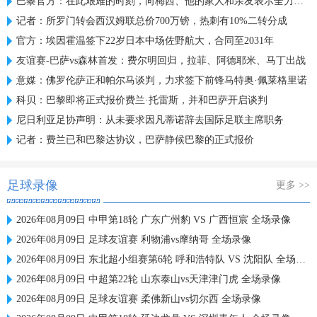
巴黎官方：在此艰难的时刻，向梅西、他的家人和亲友表示全力支持
记者：所罗门转会西汉姆联总价700万镑，热刺有10%二转分成
官方：埃因霍温签下22岁日本中场佐野航大，合同至2031年
友谊赛-巴萨vs森林首发：费尔明回归，拉菲、阿德耶米、马丁出战
意媒：佛罗伦萨正和帕尔马谈判，力求签下前锋马特奥·佩莱格里诺
科贝：巴黎即将正式报价费兰·托雷斯，并和巴萨开启谈判
尼日利亚足协声明：从未要求因凡蒂诺辞去国际足联主席职务
记者：费兰已和巴黎达协议，巴萨静候巴黎的正式报价
足球录像
更多 >>
2026年08月09日 中甲第18轮 广东广州豹 VS 广西恒宸 全场录像
2026年08月09日 足球友谊赛 利物浦vs摩纳哥 全场录像
2026年08月09日 东北超小组赛第6轮 呼和浩特队 VS 沈阳队 全场录像
2026年08月09日 中超第22轮 山东泰山vs天津津门虎 全场录像
2026年08月09日 足球友谊赛 柔佛新山vs切尔西 全场录像