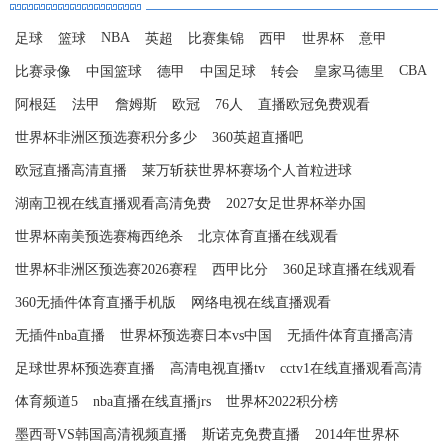
NBA
足球
篮球
英超
比赛集锦
西甲
世界杯
意甲
CBA
比赛录像
中国篮球
德甲
中国足球
转会
皇家马德里
阿根廷
法甲
詹姆斯
欧冠
76人
直播欧冠免费观看
世界杯非洲区预选赛积分多少
360英超直播吧
欧冠直播高清直播
莱万斩获世界杯赛场个人首粒进球
湖南卫视在线直播观看高清免费
2027女足世界杯举办国
世界杯南美预选赛梅西绝杀
北京体育直播在线观看
世界杯非洲区预选赛2026赛程
西甲比分
360足球直播在线观看
360无插件体育直播手机版
网络电视在线直播观看
无插件nba直播
世界杯预选赛日本vs中国
无插件体育直播高清
足球世界杯预选赛直播
高清电视直播tv
cctv1在线直播观看高清
体育频道5
nba直播在线直播jrs
世界杯2022积分榜
墨西哥VS韩国高清视频直播
斯诺克免费直播
2014年世界杯