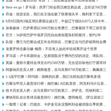
意媒：米兰被切尔西“军训”了，高层难道还看不出阵容短板？
Here we go！罗马诺：所罗门转会西汉姆交易达成，总价达700万镑
乔迪：祝贺全队，我们在主场击败了联赛领头羊，顺利拿下宝贵三分
8月8日国内3场足球比赛观众超4万，中超辽宁德比62075人排今年第6
加泰媒体：巴萨希望以5000万欧出售费兰，巴黎最快下周三前官宣
官方：34岁前巴萨中场罗贝托自由身加盟洛杉矶银河，签约2年
队报：费兰与巴黎达成五年合同协议，巴黎正在与巴萨磋商转会费
龙赛罗悼念豪尔赫·梅西：不应有人如此年轻就离开这个世界
罗马诺：卢卡库愿转会，交易现取决于费内巴切的决定、球队间谈判
英媒：曼联今夏转会净支出约2500万镑，无合适目标他们宁愿等待
阿森纳历史买人榜：赖斯最贵，吉马良斯8750万欧第二，佩佩第三
1-1战平巴黎！阿玛德：很棒的比赛，我们当然知道巴黎有多强
巴黎法甲挖人最贵排行榜：姆巴佩1.8亿欧居首，阿克利乌什位居第2
纽卡历史卖人榜：吉马良斯8750万欧第三，伊萨克、托纳利前二
摩纳哥队史出售球员最贵排行：姆巴佩、楚阿梅尼、J罗位居前三
一脸懵！记者：巴德吉、卡萨多完全没预料到会被排除出季前赛名单