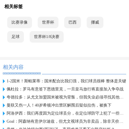
相关标签
比赛录像
世界杯
巴西
挪威
足球
世界杯1/8决赛
相关内容
1-2国米！斯帕莱蒂：国米配合比我们强，我们球员很棒 整体是关键
佩杜拉：罗马有意签下恩德里克，一旦皇马放行将直接加入争夺战
夸德拉多：从尤文加盟国米被视为背叛，但我失业必须寻找其他选择
曼联又伤一人！40岁希顿冲出禁区解围后疑似拉伤，被换下
阿洛伊西：我们再度因为定位球丢分，在定位球防守上犯了一些错误
Goal：阿森纳有意伊尔迪兹，但尤文视球员为非卖品，除非天价购买