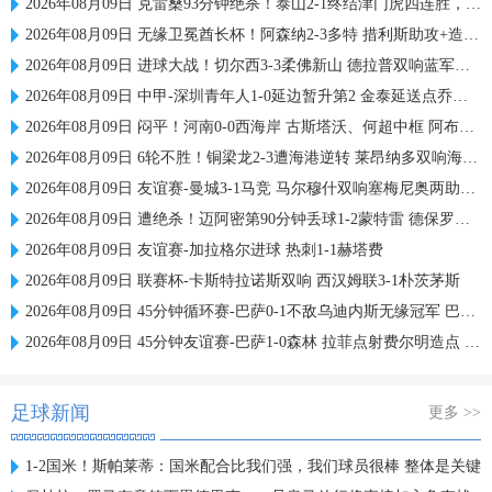
2026年08月09日 克雷桑93分钟绝杀！泰山2-1终结津门虎四连胜，刘洋、哈达斯破门
2026年08月09日 无缘卫冕酋长杯！阿森纳2-3多特 措利斯助攻+造点多特U19三人建功
2026年08月09日 进球大战！切尔西3-3柔佛新山 德拉普双响蓝军热身赛暂2胜2负1平
2026年08月09日 中甲-深圳青年人1-0延边暂升第2 金泰延送点乔尔·诺贝尔操刀命中
2026年08月09日 闷平！河南0-0西海岸 古斯塔沃、何超中框 阿布拉汗替补席染红
2026年08月09日 6轮不胜！铜梁龙2-3遭海港逆转 莱昂纳多双响海港甩开降级区7分
2026年08月09日 友谊赛-曼城3-1马竞 马尔穆什双响塞梅尼奥两助16岁多明戈斯破门
2026年08月09日 遭绝杀！迈阿密第90分钟丢球1-2蒙特雷 德保罗破门展示梅西球衣
2026年08月09日 友谊赛-加拉格尔进球 热刺1-1赫塔费
2026年08月09日 联赛杯-卡斯特拉诺斯双响 西汉姆联3-1朴茨茅斯
2026年08月09日 45分钟循环赛-巴萨0-1不敌乌迪内斯无缘冠军 巴约挑射绝杀
2026年08月09日 45分钟友谊赛-巴萨1-0森林 拉菲点射费尔明造点 两队各一次中柱
足球新闻
更多 >>
1-2国米！斯帕莱蒂：国米配合比我们强，我们球员很棒 整体是关键