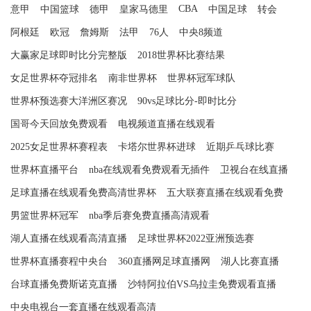
CBA
意甲
中国篮球
德甲
皇家马德里
中国足球
转会
阿根廷
欧冠
詹姆斯
法甲
76人
中央8频道
大赢家足球即时比分完整版
2018世界杯比赛结果
女足世界杯夺冠排名
南非世界杯
世界杯冠军球队
世界杯预选赛大洋洲区赛况
90vs足球比分-即时比分
国哥今天回放免费观看
电视频道直播在线观看
2025女足世界杯赛程表
卡塔尔世界杯进球
近期乒乓球比赛
世界杯直播平台
nba在线观看免费观看无插件
卫视台在线直播
足球直播在线观看免费高清世界杯
五大联赛直播在线观看免费
男篮世界杯冠军
nba季后赛免费直播高清观看
湖人直播在线观看高清直播
足球世界杯2022亚洲预选赛
世界杯直播赛程中央台
360直播网足球直播网
湖人比赛直播
台球直播免费斯诺克直播
沙特阿拉伯VS乌拉圭免费观看直播
中央电视台一套直播在线观看高清