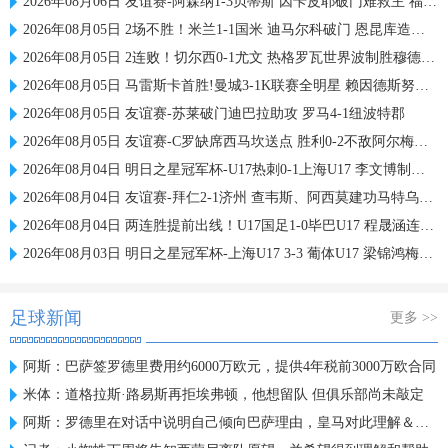
2026年08月06日 友谊赛-阿森纳1-3贝蒂斯 因卡皮耶破门难救主 福纳尔斯1射2传
2026年08月05日 2场不胜！米兰1-1国米 迪马尔科破门 恩昆库造点+点射拉莫斯登场
2026年08月05日 2连败！切尔西0-1尤文 热格罗瓦世界波制胜穆德里克时隔614天复出
2026年08月05日 马雷斯卡首胜!曼城3-1K联赛全明星 赖因德斯努里破门塞梅尼奥助攻
2026年08月05日 友谊赛-苏莱破门迪巴拉助攻 罗马4-1纽波特郡
2026年08月05日 友谊赛-C罗缺席西马坎送点 胜利0-2不敌阿尔梅里亚
2026年08月04日 明日之星冠军杯-U17热刺0-1上海U17 李文博制胜球
2026年08月04日 友谊赛-拜仁2-1济州 查韦斯、阿西莫建功马特乌斯彩虹过人送助攻
2026年08月04日 两连胜提前出线！U17国足1-0毕巴U17 程晟涵连场破门赵松源中楣
2026年08月03日 明日之星冠军杯-上海U17 3-3 葡体U17 梁锦鸿梅开二度
足球新闻
更多 >>
阿斯：巴萨签罗德里费用约6000万欧元，提供4年税前3000万欧合同
米体：道格拉斯·路易斯再拒埃弗顿，他想留队 但俱乐部尚未敲定
阿斯：罗德里在对话中说明自己倾向巴萨理由，皇马对此理解＆祝好