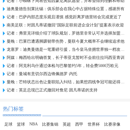
记者：小蜘蛛下周将告知西蒙尼离队愿望，并希望得到理解和帮助
迪奥曼德告别莱比锡：俱乐部会在我心中占据特殊位置，感谢所有
记者：巴萨内部态度乐观且谨慎 感觉距离罗德里转会完成更近了
南美足联：对因凡蒂诺撤回“国际足联前进企业计划”提案表示欢迎
记者：弗里克详细介绍了球队规划，罗德里非常认可并选择加盟巴萨
曼晚：巴莱巴遭遇脚踝韧带伤势，曼联今夏大概率不会继续追求他
龙塞罗：迪奥曼德是一笔重磅引援，当今皇马坐拥世界独一档攻击线
阿媒：梅西给出明确答复，长子蒂亚戈暂时不会前往拉玛西亚青训
记者：阿克利乌什通过体检与巴黎签约5年，转会费5000万欧元
记者：曼城有意切尔西边锋佩德罗·内托
曼晚：芒特状态出色让曼联陷入纠结，如果想四线争冠可能还得买人
记者：英足总现已正式撤回对詹尼·因凡蒂诺的支持
热门标签
NBA
足球
篮球
比赛集锦
英超
西甲
世界杯
比赛录像