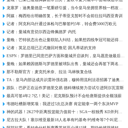
龙塞罗：迪奥曼德是一笔重磅引援，当今皇马坐拥世界独一档攻击线
阿媒：梅西给出明确答复，长子蒂亚戈暂时不会前往拉玛西亚青训
记者：阿克利乌什通过体检与巴黎签约5年，转会费5000万欧元
记者：曼城有意切尔西边锋佩德罗·内托
曼晚：芒特状态出色让曼联陷入纠结，如果想四线争冠可能还得买人
记者：英足总现已正式撤回对詹尼·因凡蒂诺的支持
ESPN：罗德里已同意巴萨方面和曼城开启谈判，皇马愿意做最后尝试
曼晚：如果赖因德斯与罗德里被球队出售，曼城还会再签下两名中场
那不勒斯官方：麦克托米奈、拉法·马林恢复合练
TA：皇马内部达成共识需补强右路，穆帅用流利法语招募了迪奥曼德
跟队：巴萨正在运作罗德里交易 德科继续努力尝试引进阿尔瓦雷斯
最高可签4年2.7亿！美记：尼克斯队预计不会给唐斯提供全额顶薪
韦德吐槽新增奖项：我进过5次总决赛 肯定能拿一两个东决MVP
神的武器！2K27中距离投篮能力值前十：SGA一枝独秀 KD并列第三
尼古拉大队！塞尔维亚最新18人名单有约基奇/约维奇等7个叫尼古拉
阿邦拉霍：看好舍什科新赛季英超至少进15球，期待他越踢越好