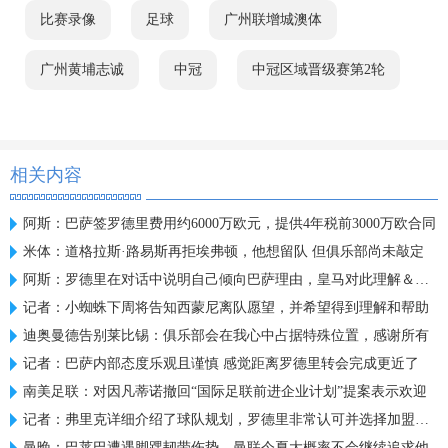
比赛录像
足球
广州联增城澳体
广州黄埔志诚
中冠
中冠区域晋级赛第2轮
相关内容
阿斯：巴萨签罗德里费用约6000万欧元，提供4年税前3000万欧合同
米体：道格拉斯·路易斯再拒埃弗顿，他想留队 但俱乐部尚未敲定
阿斯：罗德里在对话中说明自己倾向巴萨理由，皇马对此理解＆祝好
记者：小蜘蛛下周将告知西蒙尼离队愿望，并希望得到理解和帮助
迪奥曼德告别莱比锡：俱乐部会在我心中占据特殊位置，感谢所有
记者：巴萨内部态度乐观且谨慎 感觉距离罗德里转会完成更近了
南美足联：对因凡蒂诺撤回“国际足联前进企业计划”提案表示欢迎
记者：弗里克详细介绍了球队规划，罗德里非常认可并选择加盟巴萨
曼晚：巴莱巴遭遇脚踝韧带伤势，曼联今夏大概率不会继续追求他