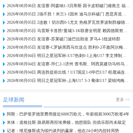
2026年08月06日 友谊赛-阿森纳1-3贝蒂斯 因卡皮耶破门难救主 福纳尔斯1射2传
2026年08月05日 2场不胜！米兰1-1国米 迪马尔科破门 恩昆库造点+点射拉莫斯登场
2026年08月05日 2连败！切尔西0-1尤文 热格罗瓦世界波制胜穆德里克时隔614天复出
2026年08月05日 马雷斯卡首胜!曼城3-1K联赛全明星 赖因德斯努里破门塞梅尼奥助攻
2026年08月05日 友谊赛-苏莱破门迪巴拉助攻 罗马4-1纽波特郡
2026年08月05日 友谊赛-C罗缺席西马坎送点 胜利0-2不敌阿尔梅里亚
2026年08月04日 明日之星冠军杯-U17热刺0-1上海U17 李文博制胜球
2026年08月04日 友谊赛-拜仁2-1济州 查韦斯、阿西莫建功马特乌斯彩虹过人送助攻
2026年08月04日 两连胜提前出线！U17国足1-0毕巴U17 程晟涵连场破门赵松源中楣
2026年08月03日 明日之星冠军杯-上海U17 3-3 葡体U17 梁锦鸿梅开二度
足球新闻
更多 >>
阿斯：巴萨签罗德里费用接近6000万欧元，年薪税前3000万欧签4年
米体：道格拉斯·路易斯再拒埃弗顿，他想留队 但俱乐部尚未敲定
记者：维尼修斯成为续约谈判的赢家，他在24小时内扭转局势