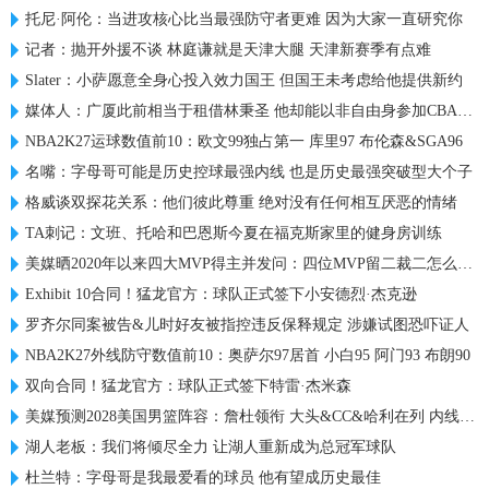
托尼·阿伦：当进攻核心比当最强防守者更难 因为大家一直研究你
记者：抛开外援不谈 林庭谦就是天津大腿 天津新赛季有点难
Slater：小萨愿意全身心投入效力国王 但国王未考虑给他提供新约
媒体人：广厦此前相当于租借林秉圣 他却能以非自由身参加CBA选秀
NBA2K27运球数值前10：欧文99独占第一 库里97 布伦森&SGA96
名嘴：字母哥可能是历史控球最强内线 也是历史最强突破型大个子
格威谈双探花关系：他们彼此尊重 绝对没有任何相互厌恶的情绪
TA刺记：文班、托哈和巴恩斯今夏在福克斯家里的健身房训练
美媒晒2020年以来四大MVP得主并发问：四位MVP留二裁二怎么选？
Exhibit 10合同！猛龙官方：球队正式签下小安德烈·杰克逊
罗齐尔同案被告&儿时好友被指控违反保释规定 涉嫌试图恐吓证人
NBA2K27外线防守数值前10：奥萨尔97居首 小白95 阿门93 布朗90
双向合同！猛龙官方：球队正式签下特雷·杰米森
美媒预测2028美国男篮阵容：詹杜领衔 大头&CC&哈利在列 内线热巴
湖人老板：我们将倾尽全力 让湖人重新成为总冠军球队
杜兰特：字母哥是我最爱看的球员 他有望成历史最佳