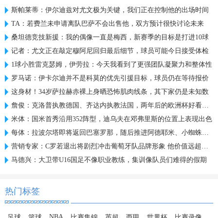
斯帕莱蒂：伊尔迪兹对尤文极为关键，我们正在控制他的出场时间
TA：若费兰未申请离队巴萨不会出售他，双方预计很快讨论未来
桑坦德竞技新援：我的偶像一直是梅西，新赛季的目标是打进10球
记者：尤文正在敲定穆阿尼回归最后细节，球员可能今日接受体检
1球小胜雷克瑟姆，伊劳拉：今天我看到了更强团队凝聚力和整体性
罗马诺：伊卡尔迪并不是科莫的优先引援目标，球员仍在等待报价
这身材！34岁萨拉赫赤裸上身晒恐怖肌肉线条，其下家仍是未知数
詹俊：克洛普执教德国、齐达内执教法国，两年后的欧洲杯好看了！
米体：国米首秀沿用352阵型，迪乌夫在邓弗里斯的位置上表现出色
每体：拉波尔塔即将返回巴塞罗那，随后推进阿德耶米、小蜘蛛转会
营销专家：C罗若退出将剧烈冲击葡萄牙队品牌形象 他价值远超全队
马德兴：大卫带U16国足不像职业教练，集训像队员们难得的假期
热门标签
NBA
足球
篮球
比赛集锦
英超
西甲
世界杯
比赛录像