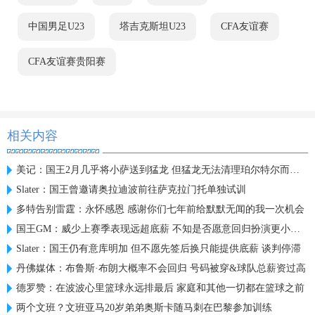
中国男足U23
塔吉克斯坦U23
CFA友谊赛
CFA友谊赛贵阳赛
相关内容
美记：国王2月几乎将小萨送到猛龙 但猛龙无法清理珀尔特尔而告吹
Slater：国王曾邀请奥拉迪波前往萨克拉门托单独试训
多特告别雷霆：永怀感恩 感谢你们七年前给默默无闻的我一次机会
国王GM：威少上赛季表现远超底薪 不知是否愿意回归扮演更小角色
Slater：国王仍有意库明加 但不愿先签后换只能提供底薪 谈判停滞
丹佛媒体：布鲁斯·布朗大概率不会回归 号码被穿&球队总薪资过高
德罗赞：在波波心里篮球永远排最后 家庭和其他一切都在篮球之前
两个文班？文班亚马20岁弟弟奥斯卡随马刺在巴黎参加训练