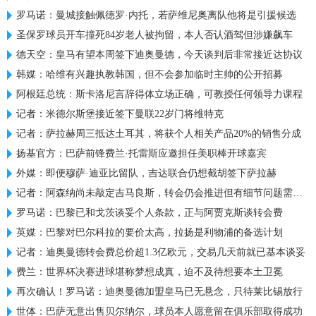
罗马诺：曼城接触佩德罗·内托，若萨维尼奥离队他将是引援候选
圣保罗球员开车撞死84岁老人被拘留，本人否认酒驾但涉嫌飙车
德天空：皇马有望本周签下迪奥曼德，今天谈判后非常接近达协议
韩媒：哈维有兴趣执教韩国，但不会参加临时主帅的公开招募
阿根廷总统：斯卡洛尼言辞得体立场正确，可教授任何领导力课程
记者：米德尔斯堡接近签下曼联22岁门将维特克
记者：萨拉赫周三抵达土耳其，将获个人相关产品20%的销售分成
扬基官方：巴萨前锋费兰·托雷斯应邀担任美职棒开球嘉宾
外媒：即便穆萨·迪亚比留队，吉达联合仍想截胡签下萨拉赫
记者：阿森纳尚未敲定吉马良斯，转会仍会推进但有细节问题需解决
罗马诺：巴黎已和戈茨谈妥个人条款，正与阿贾克斯谈转会费
英媒：巴黎对巴尔科拉的要价太高，拉扬是利物浦的备选计划
记者：迪奥曼德转会费总价超1.3亿欧元，交易几天前就已基本谈妥
费兰：世界杯决赛进球堪称梦想成真，迫不及待想要本土卫冕
再次确认！罗马诺：迪奥曼德加盟皇马已无悬念，只待莱比锡放行
世体：巴萨无意出售贝尔纳尔，球员本人愿意留在俱乐部取得成功