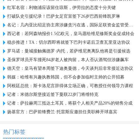
红军名宿：利物浦应该留住琼斯，伊劳拉的态度十分关键
打破队史引援纪录！巴萨女足官宣签下26岁巴西前锋凯罗琳
名记：几内亚比绍足协主席涉嫌贪污在逃，国际足联资金监管受质疑
西记者：若阿森纳报价1.5亿欧元，皇马愿给维尼修斯奖金促成转会
稳步推进！TA：切尔西即将就签下巴列卡诺后卫查瓦里亚达协议
罗马诺：曼城接触佩德罗·内托，若萨维尼奥离队他将是引援候选
圣保罗球员开车撞死84岁老人被拘留，本人否认酒驾但涉嫌飙车
德天空：皇马有望本周签下迪奥曼德，今天谈判后非常接近达协议
韩媒：哈维有兴趣执教韩国，但不会参加临时主帅的公开招募
阿根廷总统：斯卡洛尼言辞得体立场正确，可教授任何领导力课程
记者：米德尔斯堡接近签下曼联22岁门将维特克
记者：萨拉赫周三抵达土耳其，将获个人相关产品20%的销售分成
扬基官方：巴萨前锋费兰·托雷斯应邀担任美职棒开球嘉宾
热门标签