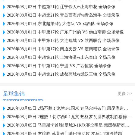
2026年08月02日 中超第21轮 辽宁铁人vs上海申花 全场录像
2026年08月02日 中超第21轮 青岛西海岸vs青岛海牛 全场录像
2026年08月01日 东北超第6轮 大连队 VS 鸡西队 全场录像
2026年08月01日 中甲第17轮 广东广州豹 VS 佛山南狮 全场录像
2026年08月01日 中甲第17轮 大连鲲城 VS 陕西联合 全场录像
2026年08月01日 中甲第17轮 南通支云 VS 定南赣联 全场录像
2026年08月01日 中超第21轮 上海海港vs山东泰山 全场录像
2026年08月01日 中甲第17轮 宁波 VS 广西恒宸 全场录像
2026年08月01日 中超第21轮 成都蓉城vs武汉三镇 全场录像
足球集锦
更多 >>
2026年08月05日 2场不胜！米兰1-1国米 迪马尔科破门 恩昆库造点+点射拉莫斯登场
2026年08月05日 2连败！切尔西0-1尤文 热格罗瓦世界波制胜穆德里克时隔614天复出
2026年08月05日 马雷斯卡首胜!曼城3-1K联赛全明星 赖因德斯努里破门塞梅尼奥助攻
2026年08月05日 友谊赛-苏莱破门迪巴拉助攻 罗马4-1纽波特郡