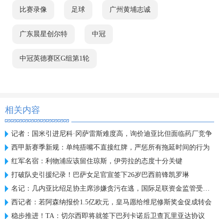
比赛录像
足球
广州黄埔志诚
广东晨星创尔特
中冠
中冠英德赛区G组第1轮
相关内容
记者：国米引进尼科·冈萨雷斯难度高，询价迪亚比但面临药厂竞争
西甲新赛季新规：单纯捂嘴不直接红牌，严惩所有拖延时间的行为
红军名宿：利物浦应该留住琼斯，伊劳拉的态度十分关键
打破队史引援纪录！巴萨女足官宣签下26岁巴西前锋凯罗琳
名记：几内亚比绍足协主席涉嫌贪污在逃，国际足联资金监管受质疑
西记者：若阿森纳报价1.5亿欧元，皇马愿给维尼修斯奖金促成转会
稳步推进！TA：切尔西即将就签下巴列卡诺后卫查瓦里亚达协议