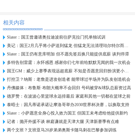
相关内容
Slater：国王曾邀请奥拉迪波前往萨克拉门托单独试训
美记：国王2月几乎将小萨送到猛龙 但猛龙无法清理珀尔特尔而告吹
Slater：国王仍有意库明加 但不愿先签后换只能提供底薪 谈判停滞
多特告别雷霆：永怀感恩 感谢你们七年前给默默无闻的我一次机会
国王GM：威少上赛季表现远超底薪 不知是否愿意回归扮演更小角色
打控卫？纳斯：老詹是进攻创造者 能带球过半场并为队友创造机会
丹佛媒体：布鲁斯·布朗大概率不会回归 号码被穿&球队总薪资过高
德罗赞：在波波心里篮球永远排最后 家庭和其他一切都在篮球之前
泰晤士：因凡蒂诺承诺让摩洛哥举办2030世界杯决赛，以换取支持
Slater：小萨愿意全身心投入效力国王 但国王未考虑给他提供新约
记者：抛开外援不谈 林庭谦就是天津大腿 天津新赛季有点难
两个文班？文班亚马20岁弟弟奥斯卡随马刺在巴黎参加训练