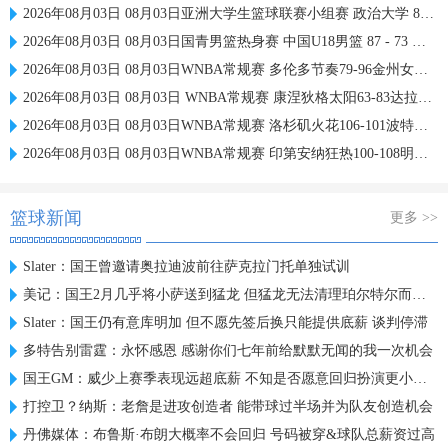
2026年08月03日 08月03日亚洲大学生篮球联赛小组赛 政治大学 83 - 71 上海交通大学 集锦
2026年08月03日 08月03日国青男篮热身赛 中国U18男篮 87 - 73 韩国东国大学 集锦
2026年08月03日 08月03日WNBA常规赛 多伦多节奏79-96金州女武神 全场集锦
2026年08月03日 08月03日 WNBA常规赛 康涅狄格太阳63-83达拉斯飞翼 全场集锦
2026年08月03日 08月03日WNBA常规赛 洛杉矶火花106-101波特兰火焰 全场集锦
2026年08月03日 08月03日WNBA常规赛 印第安纳狂热100-108明尼苏达山猫 全场集锦
篮球新闻
更多 >>
Slater：国王曾邀请奥拉迪波前往萨克拉门托单独试训
美记：国王2月几乎将小萨送到猛龙 但猛龙无法清理珀尔特尔而告吹
Slater：国王仍有意库明加 但不愿先签后换只能提供底薪 谈判停滞
多特告别雷霆：永怀感恩 感谢你们七年前给默默无闻的我一次机会
国王GM：威少上赛季表现远超底薪 不知是否愿意回归扮演更小角色
打控卫？纳斯：老詹是进攻创造者 能带球过半场并为队友创造机会
丹佛媒体：布鲁斯·布朗大概率不会回归 号码被穿&球队总薪资过高