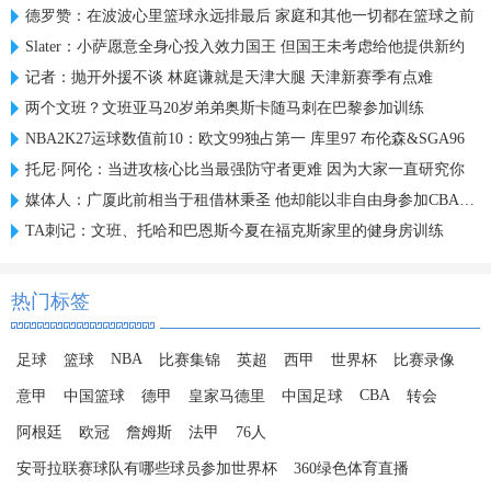
德罗赞：在波波心里篮球永远排最后 家庭和其他一切都在篮球之前
Slater：小萨愿意全身心投入效力国王 但国王未考虑给他提供新约
记者：抛开外援不谈 林庭谦就是天津大腿 天津新赛季有点难
两个文班？文班亚马20岁弟弟奥斯卡随马刺在巴黎参加训练
NBA2K27运球数值前10：欧文99独占第一 库里97 布伦森&SGA96
托尼·阿伦：当进攻核心比当最强防守者更难 因为大家一直研究你
媒体人：广厦此前相当于租借林秉圣 他却能以非自由身参加CBA选秀
TA刺记：文班、托哈和巴恩斯今夏在福克斯家里的健身房训练
热门标签
NBA
足球
篮球
比赛集锦
英超
西甲
世界杯
比赛录像
CBA
意甲
中国篮球
德甲
皇家马德里
中国足球
转会
阿根廷
欧冠
詹姆斯
法甲
76人
安哥拉联赛球队有哪些球员参加世界杯
360绿色体育直播