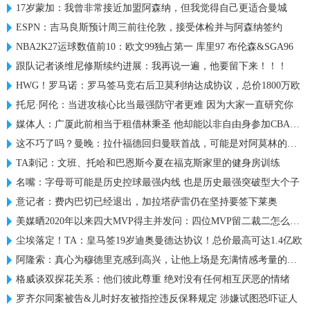
17岁蒙加：我曾非常接近加盟阿森纳，但我觉得自己更适合曼城
ESPN：吉马良斯预计周三前往伦敦，接受体检并与阿森纳签约
NBA2K27运球数值前10：欧文99独占第一 库里97 布伦森&SGA96
跟队记者谈维尼修斯续约进展：我再说一遍，他要留下来！！！
HWG！罗马诺：罗马签马竞右后卫莫利纳达成协议，总价1800万欧
托尼·阿伦：当进攻核心比当最强防守者更难 因为大家一直研究你
媒体人：广厦此前相当于租借林秉圣 他却能以非自由身参加CBA选秀
这不巧了吗？曼晚：拉什福德回归曼联首战，可能是对阿莫林的米兰
TA刺记：文班、托哈和巴恩斯今夏在福克斯家里的健身房训练
名嘴：字母哥可能是历史控球最强内线 也是历史最强突破型大个子
意记者：费内巴切已经退出，加拉塔萨雷仍在坚持要签下莱奥
美媒晒2020年以来四大MVP得主并发问：四位MVP留二裁二怎么选？
尘埃落定！TA：皇马签19岁迪奥曼德达协议！总价最高可达1.4亿欧
阿隆索：真心为穆德里克感到高兴，让他上场是充满情感考量的决定
格威谈双探花关系：他们彼此尊重 绝对没有任何相互厌恶的情绪
罗齐尔同案被告&儿时好友被指控违反保释规定 涉嫌试图恐吓证人