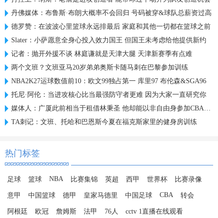
丹佛媒体：布鲁斯·布朗大概率不会回归 号码被穿&球队总薪资过高
德罗赞：在波波心里篮球永远排最后 家庭和其他一切都在篮球之前
Slater：小萨愿意全身心投入效力国王 但国王未考虑给他提供新约
记者：抛开外援不谈 林庭谦就是天津大腿 天津新赛季有点难
两个文班？文班亚马20岁弟弟奥斯卡随马刺在巴黎参加训练
NBA2K27运球数值前10：欧文99独占第一 库里97 布伦森&SGA96
托尼·阿伦：当进攻核心比当最强防守者更难 因为大家一直研究你
媒体人：广厦此前相当于租借林秉圣 他却能以非自由身参加CBA选秀
TA刺记：文班、托哈和巴恩斯今夏在福克斯家里的健身房训练
热门标签
NBA
足球
篮球
比赛集锦
英超
西甲
世界杯
比赛录像
CBA
意甲
中国篮球
德甲
皇家马德里
中国足球
转会
阿根廷
欧冠
詹姆斯
法甲
76人
cctv 1直播在线观看