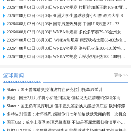
2026年08月04日 08月04日WNBA常规赛 拉斯维加斯王牌109-87亚特兰大梦想 全场集锦
2026年08月03日 08月03日亚洲大学生篮球联赛小组赛 政治大学 83 - 71 上海交通大学 集锦
2026年08月03日 08月03日国青男篮热身赛 中国U18男篮 87 - 73 韩国东国大学 集锦
2026年08月03日 08月03日WNBA常规赛 多伦多节奏79-96金州女武神 全场集锦
2026年08月03日 08月03日 WNBA常规赛 康涅狄格太阳63-83达拉斯飞翼 全场集锦
2026年08月03日 08月03日WNBA常规赛 洛杉矶火花106-101波特兰火焰 全场集锦
2026年08月03日 08月03日WNBA常规赛 印第安纳狂热100-108明尼苏达山猫 全场集锦
篮球新闻
更多 >>
Slater：国王曾邀请奥拉迪波前往萨克拉门托单独试训
美记：国王2月几乎将小萨送到猛龙 但猛龙无法清理珀尔特尔而告吹
Slater：国王仍有意库明加 但不愿先签后换只能提供底薪 谈判停滞
多特告别雷霆：永怀感恩 感谢你们七年前给默默无闻的我一次机会
国王GM：威少上赛季表现远超底薪 不知是否愿意回归扮演更小角色
打控卫？纳斯：老詹是进攻创造者 能带球过半场并为队友创造机会