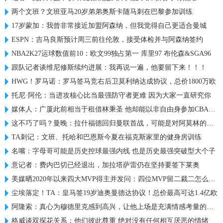
两个文班？文班亚马20岁弟弟奥斯卡随马刺在巴黎参加训练
17岁蒙加：我曾非常接近加盟阿森纳，但我觉得自己更适合曼城
ESPN：吉马良斯预计周三前往伦敦，接受体检并与阿森纳签约
NBA2K27运球数值前10：欧文99独占第一 库里97 布伦森&SGA96
跟队记者谈维尼修斯续约进展：我再说一遍，他要留下来！！！
HWG！罗马诺：罗马签马竞右后卫莫利纳达成协议，总价1800万欧
托尼·阿伦：当进攻核心比当最强防守者更难 因为大家一直研究你
媒体人：广厦此前相当于租借林秉圣 他却能以非自由身参加CBA选秀
这不巧了吗？曼晚：拉什福德回归曼联首战，可能是对阿莫林的米兰
TA刺记：文班、托哈和巴恩斯今夏在福克斯家里的健身房训练
名嘴：字母哥可能是历史控球最强内线 也是历史最强突破型大个子
意记者：费内巴切已经退出，加拉塔萨雷仍在坚持要签下莱奥
美媒晒2020年以来四大MVP得主并发问：四位MVP留二裁二怎么选？
尘埃落定！TA：皇马签19岁迪奥曼德达协议！总价最高可达1.4亿欧
阿隆索：真心为穆德里克感到高兴，让他上场是充满情感考量的决定
格威谈双探花关系：他们彼此尊重 绝对没有任何相互厌恶的情绪