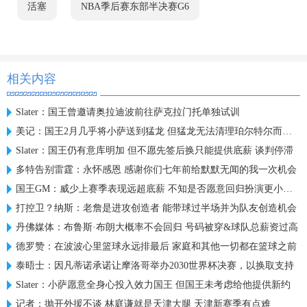
活塞
NBA季后赛东部半决赛G6
相关内容
Slater：国王曾邀请奥拉迪波前往萨克拉门托单独试训
美记：国王2月几乎将小萨送到猛龙 但猛龙无法清理珀尔特尔而告吹
Slater：国王仍有意库明加 但不愿先签后换只能提供底薪 谈判停滞
多特告别雷霆：永怀感恩 感谢你们七年前给默默无闻的我一次机会
国王GM：威少上赛季表现远超底薪 不知是否愿意回归扮演更小角色
打控卫？纳斯：老詹是进攻创造者 能带球过半场并为队友创造机会
丹佛媒体：布鲁斯·布朗大概率不会回归 号码被穿&球队总薪资过高
德罗赞：在波波心里篮球永远排最后 家庭和其他一切都在篮球之前
泰晤士：因凡蒂诺承诺让摩洛哥举办2030世界杯决赛，以换取支持
Slater：小萨愿意全身心投入效力国王 但国王未考虑给他提供新约
记者：抛开外援不谈 林庭谦就是天津大腿 天津新赛季有点难