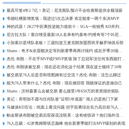
最高可签4年2.7亿！美记：尼克斯队预计不会给唐斯提供全额顶薪
韦德吐槽新增奖项：我进过5次总决赛 肯定能拿一两个东决MVP
神的武器！2K27中距离投篮能力值前十：SGA一枝独秀 KD并列第三
尼古拉大队！塞尔维亚最新18人名单有约基奇/约维奇等7个叫尼古拉
小加索尔是球队老板！三届扣篮王麦克朗加盟西班牙赫罗纳俱乐部
Shams：奇才&浓眉都决定等到新赛季再商讨续约 或在开季20场左右
杰伦·布朗：不在乎MVP或FMVP奖项 除了总冠军没任何东西能打动我
杰伦·布朗谈被交易：现在还在消化这个结果 我在波士顿待了10年
被交易至76人后是否和塔图姆有过交流？杰伦·布朗：没怎么聊过
能为76人带来什么？杰伦·布朗：现在难回答 我能保证的是做自己
Shams：沃特森要么会被交易 要么接受1年650万的资质报价留队
美记：库明加不愿与任何队签“证明1年底薪” 湖人仍是热门下家
马健谈KD言论：纸面上看没问题 但宇宙勇综合实力高目前76人一档
帕金斯谈布朗被交易后双探花没联系：这有啥惊讶？他们场外没私交
76人总裁：42岁詹姆斯状态巅峰 他在新赛季能打出MVP级别的表现