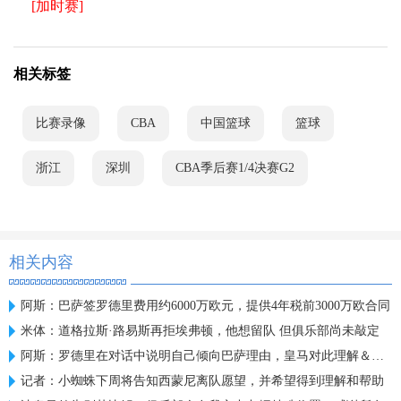
[加时赛]
相关标签
比赛录像
CBA
中国篮球
篮球
浙江
深圳
CBA季后赛1/4决赛G2
相关内容
阿斯：巴萨签罗德里费用约6000万欧元，提供4年税前3000万欧合同
米体：道格拉斯·路易斯再拒埃弗顿，他想留队 但俱乐部尚未敲定
阿斯：罗德里在对话中说明自己倾向巴萨理由，皇马对此理解＆祝好
记者：小蜘蛛下周将告知西蒙尼离队愿望，并希望得到理解和帮助