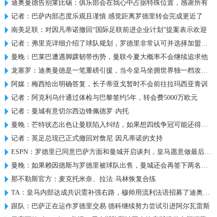
迪奥曼德告别莱比锡：俱乐部会在我心中占据特殊位置，感谢所有
记者：巴萨内部态度乐观且谨慎 感觉距离罗德里转会完成更近了
南美足联：对因凡蒂诺撤回“国际足联前进企业计划”提案表示欢迎
记者：弗里克详细介绍了球队规划，罗德里非常认可并选择加盟巴萨
曼晚：巴莱巴遭遇脚踝韧带伤势，曼联今夏大概率不会继续追求他
龙塞罗：迪奥曼德是一笔重磅引援，当今皇马坐拥世界独一档攻击线
阿媒：梅西给出明确答复，长子蒂亚戈暂时不会前往拉玛西亚青训
记者：阿克利乌什通过体检与巴黎签约5年，转会费5000万欧元
记者：曼城有意切尔西边锋佩德罗·内托
曼晚：芒特状态出色让曼联陷入纠结，如果想四线争冠可能还得买人
记者：英足总现已正式撤回对詹尼·因凡蒂诺的支持
ESPN：罗德里已同意巴萨方面和曼城开启谈判，皇马愿意做最后尝试
曼晚：如果赖因德斯与罗德里被球队出售，曼城还会再签下两名中场
那不勒斯官方：麦克托米奈、拉法·马林恢复合练
TA：皇马内部达成共识需补强右路，穆帅用流利法语招募了迪奥曼德
跟队：巴萨正在运作罗德里交易 德科继续努力尝试引进阿尔瓦雷斯