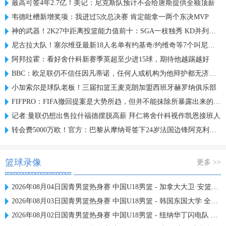
最高可签4年2.7亿！美记：尼克斯队预计不会给唐斯提供全额顶薪
韦德吐槽新增奖项：我进过5次总决赛 肯定能拿一两个东决MVP
神的武器！2K27中距离投篮能力值前十：SGA一枝独秀 KD并列第三
尼古拉大队！塞尔维亚最新18人名单有约基奇/约维奇等7个叫尼古拉
阿邦拉霍：看好舍什科新赛季英超至少进15球，期待他越踢越好
BBC：欧足联仍不信任因凡蒂诺，任何人或机构为他辩护都无济于事
小加索尔是球队老板！三届扣篮王麦克朗加盟西班牙赫罗纳俱乐部
FIFPRO：FIFA撤回提案是大势所趋，但并不能抹除所暴露出来的问题
记者:曼联仍想出售拉什福德摆脱高薪 拜仁将舍什科视作凯恩接班人
转会费5000万欧！官方：巴黎从摩纳哥签下24岁法国边锋阿克利乌什
篮球录像
更多 >>
2026年08月04日国青男篮热身赛 中国U18男篮 - 加拿大大卫·安篮球学院 全场录像
2026年08月03日国青男篮热身赛 中国U18男篮 - 韩国东国大学 全场录像
2026年08月02日国青男篮热身赛 中国U18男篮 - 纽纳华丁闪电队 全场录像