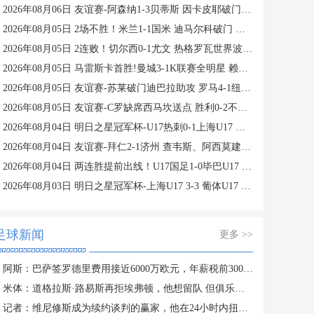
2026年08月06日 友谊赛-阿森纳1-3贝蒂斯 因卡皮耶破门难救主 福纳尔斯1射2传
2026年08月05日 2场不胜！米兰1-1国米 迪马尔科破门 恩昆库造点+点射拉莫斯登场
2026年08月05日 2连败！切尔西0-1尤文 热格罗瓦世界波制胜穆德里克时隔614天复出
2026年08月05日 马雷斯卡首胜!曼城3-1K联赛全明星 赖因德斯努里破门塞梅尼奥助攻
2026年08月05日 友谊赛-苏莱破门迪巴拉助攻 罗马4-1纽波特郡
2026年08月05日 友谊赛-C罗缺席西马坎送点 胜利0-2不敌阿尔梅里亚
2026年08月04日 明日之星冠军杯-U17热刺0-1上海U17 李文博制胜球
2026年08月04日 友谊赛-拜仁2-1济州 查韦斯、阿西莫建功马特乌斯彩虹过人送助攻
2026年08月04日 两连胜提前出线！U17国足1-0毕巴U17 程晟涵连场破门赵松源中楣
2026年08月03日 明日之星冠军杯-上海U17 3-3 葡体U17 梁锦鸿梅开二度
足球新闻
更多 >>
阿斯：巴萨签罗德里费用接近6000万欧元，年薪税前3000万欧签4年
米体：道格拉斯·路易斯再拒埃弗顿，他想留队 但俱乐部尚未敲定
记者：维尼修斯成为续约谈判的赢家，他在24小时内扭转局势