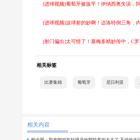
[进球视频]葡萄牙被扳平！伊纳西奥失误，
[进球视频]这球射的妙啊！达洛特倒三角，
[射门偏出]太可惜了！塞梅多精妙传中，C
相关标签
比赛集锦
葡萄牙
尼日利亚
相关内容
帕金斯：勒布朗对年轻球员的帮助真的太大了 不信你去