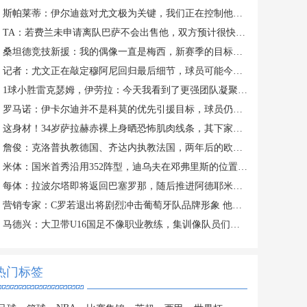
斯帕莱蒂：伊尔迪兹对尤文极为关键，我们正在控制他的出场时间
TA：若费兰未申请离队巴萨不会出售他，双方预计很快讨论未来
桑坦德竞技新援：我的偶像一直是梅西，新赛季的目标是打进10球
记者：尤文正在敲定穆阿尼回归最后细节，球员可能今日接受体检
1球小胜雷克瑟姆，伊劳拉：今天我看到了更强团队凝聚力和整体性
罗马诺：伊卡尔迪并不是科莫的优先引援目标，球员仍在等待报价
这身材！34岁萨拉赫赤裸上身晒恐怖肌肉线条，其下家仍是未知数
詹俊：克洛普执教德国、齐达内执教法国，两年后的欧洲杯好看了！
米体：国米首秀沿用352阵型，迪乌夫在邓弗里斯的位置上表现出色
每体：拉波尔塔即将返回巴塞罗那，随后推进阿德耶米、小蜘蛛转会
营销专家：C罗若退出将剧烈冲击葡萄牙队品牌形象 他价值远超全队
马德兴：大卫带U16国足不像职业教练，集训像队员们难得的假期
热门标签