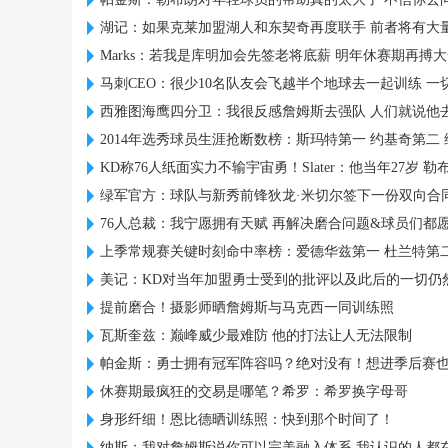
湖记：如果克莱加盟湖人和东契奇再度联手 前者将有大
Marks：若我是库明加会先签老将底薪 明年休赛期再搏
马刺CEO：很少10名队友会飞越半个地球去一起训练 一
西雅图海鹰四分卫：我很反感詹姆斯去强队 人们就说他
2014年选秀球员生涯抢断数榜：斯玛特第一 约基奇第二
KD称76人纸面实力不输宇宙勇！Slater：他当年27岁 勒
绿军官方：球队与新秀前锋狄龙·米切尔签下一份双向合
76人总裁：我宁愿拥有天赋 再解决磨合问题&球员们都
上季常规赛关键时刻命中率榜：爱德华兹第一 杜兰特第二
美记：KD对当年加盟勇士受到的批评以及此后的一切仍
提前磨合！摄影师晒詹姆斯与马克西一同训练照
瓦斯奎兹：巅峰威少最难防 他的打法让人无法限制
帕金斯：勇士拥有冠军阵容吗？绝对没有！想进季后赛
休赛期最疯狂的交易是哪笔？希罗：希罗换字母哥
身形纤细！恩比德晒训练照：快到那个时间了！
纳斯：我对詹姆斯说你可以完美融入体系 我认识的人都