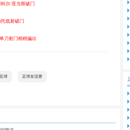
阿科尔·亚当斯破门
内托低射破门
罗单刀射门稍稍偏出
足球
足球友谊赛
问问欧文