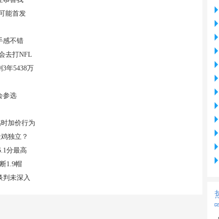
格可能首发
手感不错
会去打NFL
年5438万
会参选
临时加价行为
金鸡独立？
.1分最高
断1.9帽
谈判未深入