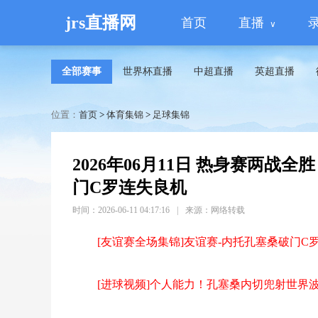
jrs直播网
首页
直播
全部赛事
世界杯直播
中超直播
英超直播
位置：
首页
>
体育集锦
>
足球集锦
2026年06月11日 热身赛两战
门C罗连失良机
时间：2026-06-11 04:17:16
|
来源：网络转载
[友谊赛全场集锦]友谊赛-内托孔塞桑破门C罗
[进球视频]个人能力！孔塞桑内切兜射世界