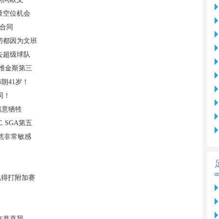
量空位机会
大合同
切都因为文班
去超级球队
 维金斯第三
布朗41岁！
同！
愿意牺牲
 SGA第五
然非常敏感
也得打附加赛
在恭喜我