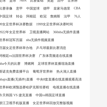
NBA
足球
篮球
比赛集锦
英超
西甲
世界杯
CBA
比赛录像
意甲
中国篮球
德甲
皇家马德里
中国足球
转会
阿根廷
欧冠
詹姆斯
法甲
76人
99女足世界杯决赛数据
1999女足世界杯决赛时间
2022年女足世界杯
卫视直播网站
360nba无插件直播
世界杯冠军历届
nba无插件视频直播
历届女足世界杯举办地
乒乓球最新比赛消息
阿根廷vs法国世界杯决赛
广东体育频道在线直播
nba今天的比赛
博燃网
足球世界杯直播现场直播
斯诺克免费直播平台
葡萄牙世界杯
热火湖人直播
nbajrs直播(无插件)直播
中央8套直播在线直播观看高清
世界杯欧洲预选赛哈萨克斯坦赛程
电视直播在线直播
今天韩国 VS 捷克直播
中国vs韩国足球直播
浙江卫视手机版直播
女足世界杯回放完整版视频