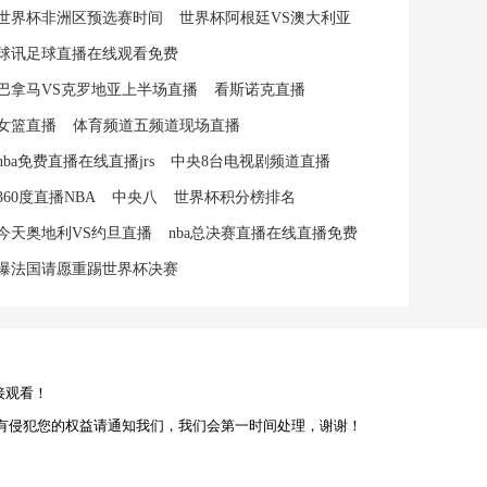
世界杯非洲区预选赛时间
世界杯阿根廷VS澳大利亚
球讯足球直播在线观看免费
巴拿马VS克罗地亚上半场直播
看斯诺克直播
女篮直播
体育频道五频道现场直播
nba免费直播在线直播jrs
中央8台电视剧频道直播
360度直播NBA
中央八
世界杯积分榜排名
今天奥地利VS约旦直播
nba总决赛直播在线直播免费
曝法国请愿重踢世界杯决赛
接观看！
有侵犯您的权益请通知我们，我们会第一时间处理，谢谢！