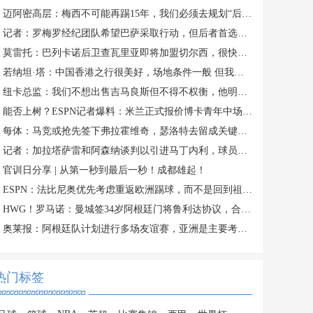
迈阿密高层：梅西不可能再踢15年，我们必须去规划“后梅西时代”
记者：罗梅罗经纪团队希望巴萨采取行动，但后者首选引进罗德里
莫雷托：巴列卡诺后卫查瓦里亚即将加盟切尔西，很快就会官方宣布
若纳坦·塔：中国香港之行很美好，场地条件一般 但我们踢得不错
纽卡总监：我们不想出售吉马良斯但不得不权衡，他明确说出了意愿
能否上树？ESPN记者爆料：米兰正式报价博卡青年中场帕雷德斯
每体：马竞或抢先签下弗拉霍维奇，瑟洛特去留成关键变量
记者：加拉塔萨雷和阿森纳谈判以引进马丁内利，球员合同明夏到期
官训日分享 | 从第一秒到最后一秒！成都雄起！
ESPN：法比尼奥优先考虑重返欧洲踢球，而不是回到祖国巴西
HWG！罗马诺：曼城签34岁阿根廷门将鲁利达协议，合同2+1
奥莱报：阿根廷队计划进行多场友谊赛，亚洲是主要考虑的目的地
热门标签