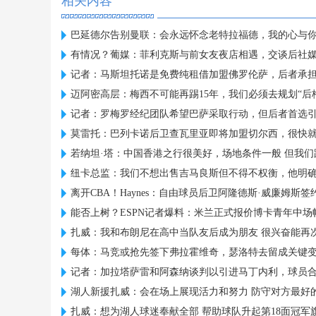
相关内容
巴延德尔告别曼联：会永远怀念老特拉福德，我的心与
有情况？葡媒：菲利克斯与前女友夜店相遇，交谈后社
记者：马斯坦托诺是免费纯租借加盟佛罗伦萨，后者承
迈阿密高层：梅西不可能再踢15年，我们必须去规划“后
记者：罗梅罗经纪团队希望巴萨采取行动，但后者首选
莫雷托：巴列卡诺后卫查瓦里亚即将加盟切尔西，很快
若纳坦·塔：中国香港之行很美好，场地条件一般 但我们
纽卡总监：我们不想出售吉马良斯但不得不权衡，他明
离开CBA！Haynes：自由球员后卫阿隆德斯·威廉姆斯签
能否上树？ESPN记者爆料：米兰正式报价博卡青年中场
扎威：我和布朗尼在高中当队友后成为朋友 很兴奋能再
每体：马竞或抢先签下弗拉霍维奇，瑟洛特去留成关键
记者：加拉塔萨雷和阿森纳谈判以引进马丁内利，球员
湖人新援扎威：会在场上展现活力和努力 防守对方最好
扎威：想为湖人球迷奉献全部 帮助球队升起第18面冠军