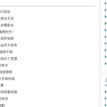
你们同在
媒再次互关
担全额薪水
梅西时代”
引进罗德里
就会官方宣布
踢得不错
确说出了意愿
约奇才
帕雷德斯
次并肩作战
变量
合同明夏到期
的球员
旗帜