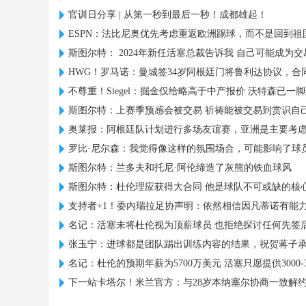
官训日分享 | 从第一秒到最后一秒！成都雄起！
ESPN：法比尼奥优先考虑重返欧洲踢球，而不是回到祖
斯图尔特： 2024年新任活塞总裁告诉我 自己可能成为
HWG！罗马诺：曼城签34岁阿根廷门将鲁利达协议，合同
不尊重！Siegel：掘金仅给略高于中产报价 沃特森已一
斯图尔特：上赛季预感会被交易 祈祷能被交易到赏识自
奥莱报：阿根廷队计划进行多场友谊赛，亚洲是主要考
罗比·尼尔森：我觉得像这样的氛围场合，可能影响了球
斯图尔特：兰多夫和托尼·阿伦缔造了灰熊的铁血球风
斯图尔特：杜伦理应获得大合同 他是球队不可或缺的核
支持者+1！委内瑞拉足协声明：依然相信因凡蒂诺有能力领
名记：活塞未将杜伦视为顶薪球员 也拒绝探讨任何先签
张玉宁：进球都是团队踢出训练内容的结果，祝贺蒋子
名记：杜伦的预期年薪为5700万美元 活塞只愿提供3000-3
下一站卡塔尔！米兰官方：与28岁本纳塞尔协商一致解