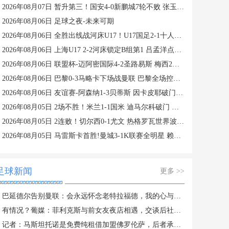
2026年08月07日 暂升第三！国安4-0新鹏城7轮不败 张玉宁传射达万双响法比奥破门
2026年08月06日 足球之夜-未来可期
2026年08月06日 全胜出线战河床U17！U17国足2-1十人药厂U17 赵松源登场1分钟传射
2026年08月06日 上海U17 2-2河床锁定B组第1 吕孟洋点射阿布力米破门 将战A组第2
2026年08月06日 联盟杯-迈阿密国际4-2圣路易斯 梅西2射1传 阿伦助攻戴帽
2026年08月06日 巴黎0-3马略卡下场战曼联 巴黎全场控球近6成+8射3正未果
2026年08月06日 友谊赛-阿森纳1-3贝蒂斯 因卡皮耶破门难救主 福纳尔斯1射2传
2026年08月05日 2场不胜！米兰1-1国米 迪马尔科破门 恩昆库造点+点射拉莫斯登场
2026年08月05日 2连败！切尔西0-1尤文 热格罗瓦世界波制胜穆德里克时隔614天复出
2026年08月05日 马雷斯卡首胜!曼城3-1K联赛全明星 赖因德斯努里破门塞梅尼奥助攻
足球新闻
更多 >>
巴延德尔告别曼联：会永远怀念老特拉福德，我的心与你们同在
有情况？葡媒：菲利克斯与前女友夜店相遇，交谈后社媒再次互关
记者：马斯坦托诺是免费纯租借加盟佛罗伦萨，后者承担全额薪水