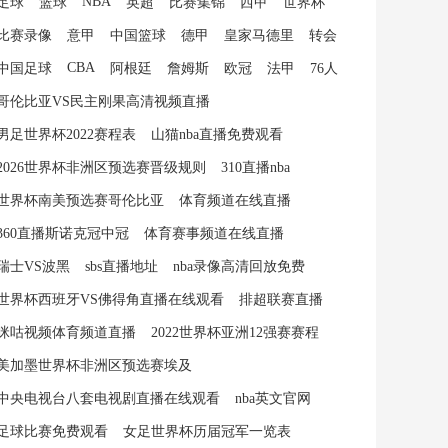
NBA
足球
篮球
英超
比赛集锦
西甲
世界杯
比赛录像
意甲
中国篮球
德甲
皇家马德里
转会
CBA
中国足球
阿根廷
詹姆斯
欧冠
法甲
76人
哥伦比亚VS民主刚果高清视频直播
男足世界杯2022赛程表
山猫nba直播免费观看
2026世界杯非洲区预选赛晋级规则
310直播nba
世界杯南美预选赛哥伦比亚
体育频道在线直播
360直播斯诺克冠中冠
体育赛事频道在线直播
瑞士VS波黑
sbs直播地址
nba录像高清回放免费
世界杯西班牙VS佛得角直播在线观看
排超联赛直播
咪咕视频体育频道直播
2022世界杯亚洲12强赛赛程
美加墨世界杯非洲区预选赛埃及
中央电视台八套电视剧直播在线观看
nba英文官网
足球比赛免费观看
女足世界杯历届冠军一览表