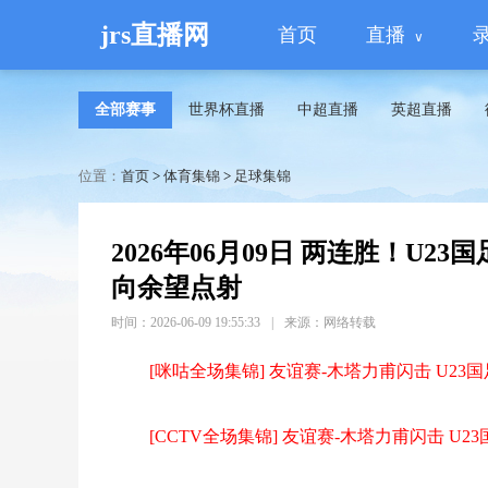
jrs直播网
首页
直播
全部赛事
世界杯直播
中超直播
英超直播
位置：
首页
>
体育集锦
>
足球集锦
2026年06月09日 两连胜！U2
向余望点射
时间：2026-06-09 19:55:33
|
来源：网络转载
[咪咕全场集锦] 友谊赛-木塔力甫闪击 U23国
[CCTV全场集锦] 友谊赛-木塔力甫闪击 U2