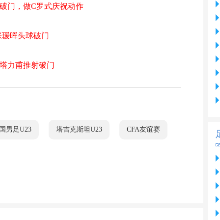
射破门，做C罗式庆祝动作
，张瑷晖头球破门
木塔力甫推射破门
国男足U23
塔吉克斯坦U23
CFA友谊赛