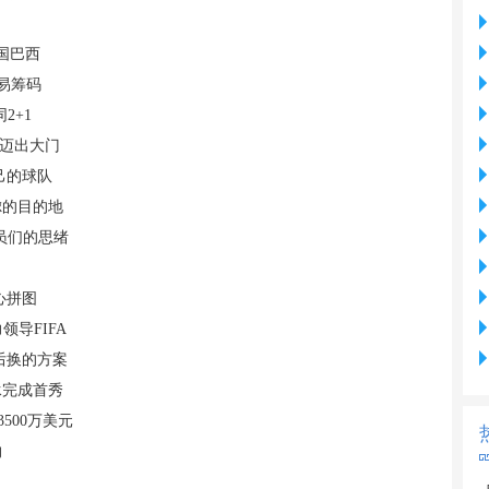
国巴西
交易筹码
2+1
脚迈出大门
己的球队
虑的目的地
员们的思绪
心拼图
导FIFA
后换的方案
承完成首秀
500万美元
约