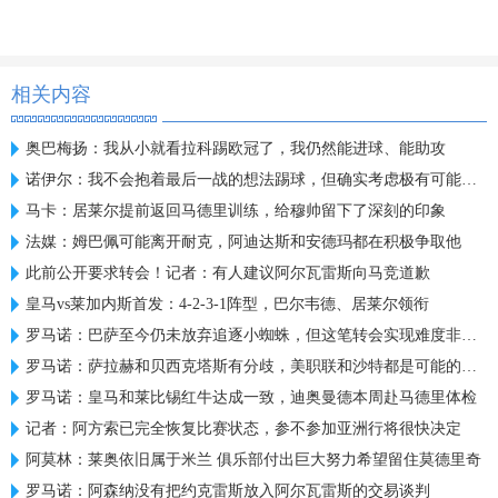
相关内容
奥巴梅扬：我从小就看拉科踢欧冠了，我仍然能进球、能助攻
诺伊尔：我不会抱着最后一战的想法踢球，但确实考虑极有可能退役
马卡：居莱尔提前返回马德里训练，给穆帅留下了深刻的印象
法媒：姆巴佩可能离开耐克，阿迪达斯和安德玛都在积极争取他
此前公开要求转会！记者：有人建议阿尔瓦雷斯向马竞道歉
皇马vs莱加内斯首发：4-2-3-1阵型，巴尔韦德、居莱尔领衔
罗马诺：巴萨至今仍未放弃追逐小蜘蛛，但这笔转会实现难度非常高
罗马诺：萨拉赫和贝西克塔斯有分歧，美职联和沙特都是可能的下家
罗马诺：皇马和莱比锡红牛达成一致，迪奥曼德本周赴马德里体检
记者：阿方索已完全恢复比赛状态，参不参加亚洲行将很快决定
阿莫林：莱奥依旧属于米兰 俱乐部付出巨大努力希望留住莫德里奇
罗马诺：阿森纳没有把约克雷斯放入阿尔瓦雷斯的交易谈判