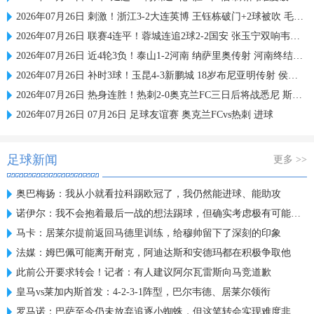
2026年07月26日 刺激！浙江3-2大连英博 王钰栋破门+2球被吹 毛伟杰世界波难救主
2026年07月26日 联赛4连平！蓉城连追2球2-2国安 张玉宁双响韦世豪助攻索罗金绝平
2026年07月26日 近4轮3负！泰山1-2河南 纳萨里奥传射 河南终结17年客场不胜泰山
2026年07月26日 补时3球！玉昆4-3新鹏城 18岁布尼亚明传射 侯永永乌龙 卡约绝杀
2026年07月26日 热身连胜！热刺2-0奥克兰FC三日后将战悉尼 斯卡利特里沙利松破门
2026年07月26日 07月26日 足球友谊赛 奥克兰FCvs热刺 进球
足球新闻
更多 >>
奥巴梅扬：我从小就看拉科踢欧冠了，我仍然能进球、能助攻
诺伊尔：我不会抱着最后一战的想法踢球，但确实考虑极有可能退役
马卡：居莱尔提前返回马德里训练，给穆帅留下了深刻的印象
法媒：姆巴佩可能离开耐克，阿迪达斯和安德玛都在积极争取他
此前公开要求转会！记者：有人建议阿尔瓦雷斯向马竞道歉
皇马vs莱加内斯首发：4-2-3-1阵型，巴尔韦德、居莱尔领衔
罗马诺：巴萨至今仍未放弃追逐小蜘蛛，但这笔转会实现难度非常高