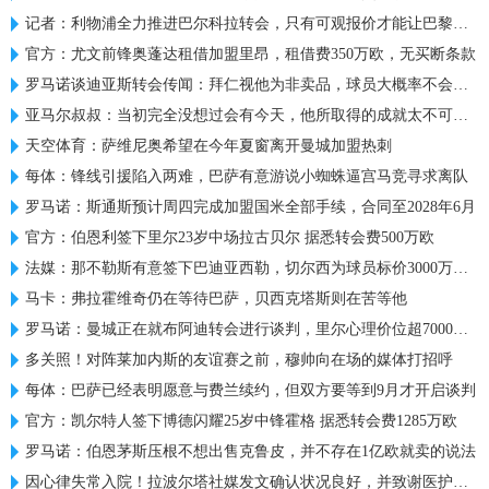
记者：利物浦全力推进巴尔科拉转会，只有可观报价才能让巴黎谈判
官方：尤文前锋奥蓬达租借加盟里昂，租借费350万欧，无买断条款
罗马诺谈迪亚斯转会传闻：拜仁视他为非卖品，球员大概率不会离队
亚马尔叔叔：当初完全没想过会有今天，他所取得的成就太不可思议
天空体育：萨维尼奥希望在今年夏窗离开曼城加盟热刺
每体：锋线引援陷入两难，巴萨有意游说小蜘蛛逼宫马竞寻求离队
罗马诺：斯通斯预计周四完成加盟国米全部手续，合同至2028年6月
官方：伯恩利签下里尔23岁中场拉古贝尔 据悉转会费500万欧
法媒：那不勒斯有意签下巴迪亚西勒，切尔西为球员标价3000万欧元
马卡：弗拉霍维奇仍在等待巴萨，贝西克塔斯则在苦等他
罗马诺：曼城正在就布阿迪转会进行谈判，里尔心理价位超7000万欧
多关照！对阵莱加内斯的友谊赛之前，穆帅向在场的媒体打招呼
每体：巴萨已经表明愿意与费兰续约，但双方要等到9月才开启谈判
官方：凯尔特人签下博德闪耀25岁中锋霍格 据悉转会费1285万欧
罗马诺：伯恩茅斯压根不想出售克鲁皮，并不存在1亿欧就卖的说法
因心律失常入院！拉波尔塔社媒发文确认状况良好，并致谢医护人员