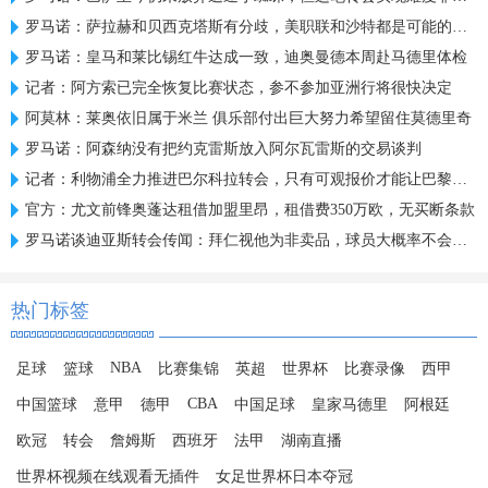
罗马诺：萨拉赫和贝西克塔斯有分歧，美职联和沙特都是可能的下家
罗马诺：皇马和莱比锡红牛达成一致，迪奥曼德本周赴马德里体检
记者：阿方索已完全恢复比赛状态，参不参加亚洲行将很快决定
阿莫林：莱奥依旧属于米兰 俱乐部付出巨大努力希望留住莫德里奇
罗马诺：阿森纳没有把约克雷斯放入阿尔瓦雷斯的交易谈判
记者：利物浦全力推进巴尔科拉转会，只有可观报价才能让巴黎谈判
官方：尤文前锋奥蓬达租借加盟里昂，租借费350万欧，无买断条款
罗马诺谈迪亚斯转会传闻：拜仁视他为非卖品，球员大概率不会离队
热门标签
NBA
足球
篮球
比赛集锦
英超
世界杯
比赛录像
西甲
CBA
中国篮球
意甲
德甲
中国足球
皇家马德里
阿根廷
欧冠
转会
詹姆斯
西班牙
法甲
湖南直播
世界杯视频在线观看无插件
女足世界杯日本夺冠