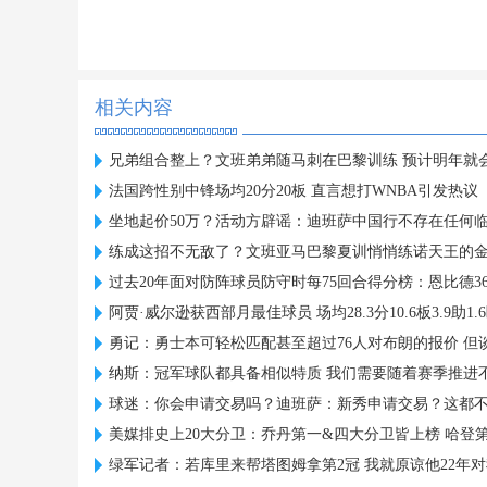
相关内容
兄弟组合整上？文班弟弟随马刺在巴黎训练 预计明年就
法国跨性别中锋场均20分20板 直言想打WNBA引发热议
坐地起价50万？活动方辟谣：迪班萨中国行不存在任何
练成这招不无敌了？文班亚马巴黎夏训悄悄练诺天王的
过去20年面对防阵球员防守时每75回合得分榜：恩比德36
阿贾·威尔逊获西部月最佳球员 场均28.3分10.6板3.9助1.6
勇记：勇士本可轻松匹配甚至超过76人对布朗的报价 但
纳斯：冠军球队都具备相似特质 我们需要随着赛季推进
球迷：你会申请交易吗？迪班萨：新秀申请交易？这都
美媒排史上20大分卫：乔丹第一&四大分卫皆上榜 哈登
绿军记者：若库里来帮塔图姆拿第2冠 我就原谅他22年