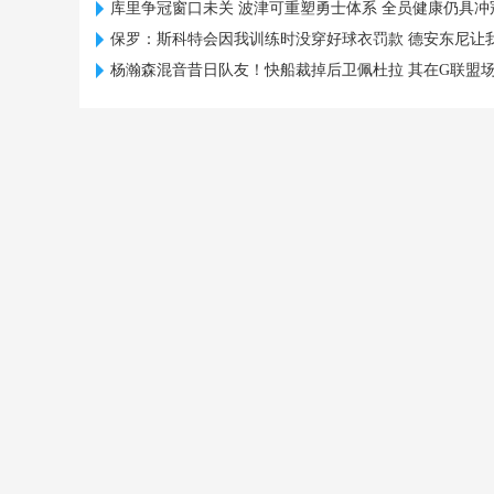
库里争冠窗口未关 波津可重塑勇士体系 全员健康仍具冲
保罗：斯科特会因我训练时没穿好球衣罚款 德安东尼让
杨瀚森混音昔日队友！快船裁掉后卫佩杜拉 其在G联盟场