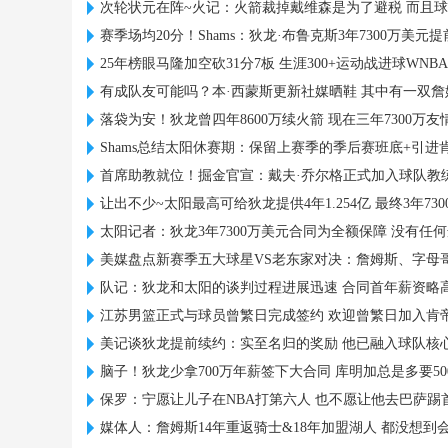
次轮状元在阵~火记：火箭裁掉戴维森是为了避税 而且
赛季场均20分！Shams：狄龙·布鲁克斯3年7300万美元
25年榜眼马隆加空砍31分7板 生涯300+运动战进球WN
有成队友可能吗？本·西蒙斯更新社媒晒鞋 其中有一双詹
落袋为安！狄龙曾四年8600万续火箭 现在三年7300万
Shams总结太阳休赛期：保留上赛季的季后赛班底+引进
首席助教就位！掘金官宣：戴夫·乔尔格正式加入球队教
让出不少~太阳最高可给狄龙提供4年1.254亿 最终3年73
太阳记者：狄龙3年7300万美元合同为全额保障 没有任
美媒盘点新赛季五大球星VS老东家对决：詹姆斯、字母
队记：狄龙和太阳的谈判过程进展迅速 合同首年薪资略高于
江苏男篮正式与球员曾繁日完成签约 欢迎曾繁日加入肯
美记谈狄龙提前续约：实至名归的奖励 他已融入球队核
脑子！狄龙少拿700万年薪签下大合同 库明加总是多要50
保罗：宁愿让儿子在NBA打第六人 也不愿让他去巴萨踢
媒体人：詹姆斯14年重返骑士&18年加盟湖人 都没想到