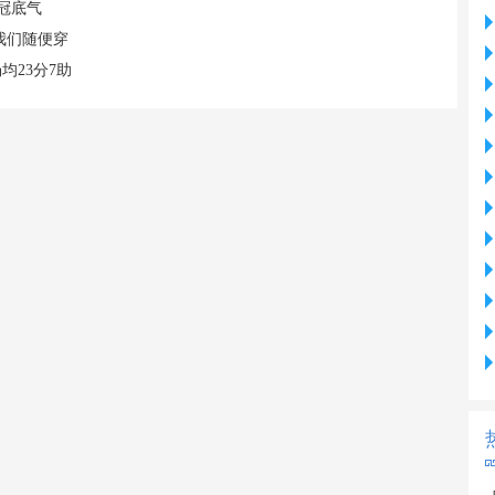
冠底气
我们随便穿
均23分7助