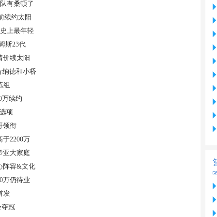
球队有桑顿了
提前续约太阳
BA史上最年轻
姆斯23代
友情价续太阳
肯纳德和小桥
练组
00万续约
何选项
哥领衔
2200万
帝亚大家庭
心阵容&文化
0万仍待业
首发
会夺冠