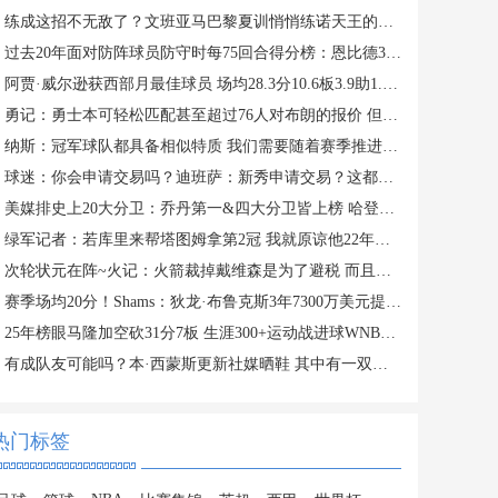
练成这招不无敌了？文班亚马巴黎夏训悄悄练诺天王的金鸡独立？
过去20年面对防阵球员防守时每75回合得分榜：恩比德36.1分最高
阿贾·威尔逊获西部月最佳球员 场均28.3分10.6板3.9助1.6断1.9帽
勇记：勇士本可轻松匹配甚至超过76人对布朗的报价 但谈判未深入
纳斯：冠军球队都具备相似特质 我们需要随着赛季推进不断进步
球迷：你会申请交易吗？迪班萨：新秀申请交易？这都不会被允许吧
美媒排史上20大分卫：乔丹第一&四大分卫皆上榜 哈登第五现役最高
绿军记者：若库里来帮塔图姆拿第2冠 我就原谅他22年对我们的伤害
次轮状元在阵~火记：火箭裁掉戴维森是为了避税 而且球队有桑顿了
赛季场均20分！Shams：狄龙·布鲁克斯3年7300万美元提前续约太阳
25年榜眼马隆加空砍31分7板 生涯300+运动战进球WNBA史上最年轻
有成队友可能吗？本·西蒙斯更新社媒晒鞋 其中有一双詹姆斯23代
热门标签