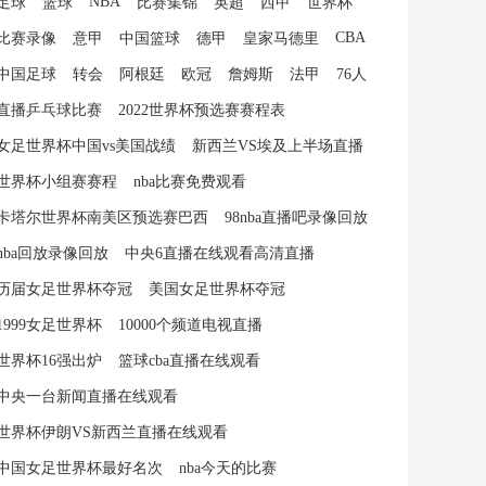
NBA
足球
篮球
比赛集锦
英超
西甲
世界杯
CBA
比赛录像
意甲
中国篮球
德甲
皇家马德里
中国足球
转会
阿根廷
欧冠
詹姆斯
法甲
76人
直播乒乓球比赛
2022世界杯预选赛赛程表
女足世界杯中国vs美国战绩
新西兰VS埃及上半场直播
世界杯小组赛赛程
nba比赛免费观看
卡塔尔世界杯南美区预选赛巴西
98nba直播吧录像回放
nba回放录像回放
中央6直播在线观看高清直播
历届女足世界杯夺冠
美国女足世界杯夺冠
1999女足世界杯
10000个频道电视直播
世界杯16强出炉
篮球cba直播在线观看
中央一台新闻直播在线观看
世界杯伊朗VS新西兰直播在线观看
中国女足世界杯最好名次
nba今天的比赛