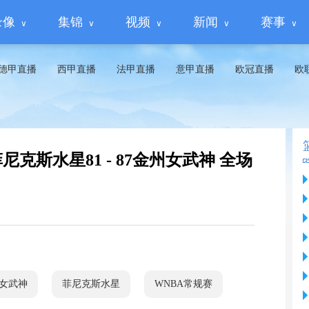
录像
集锦
视频
新闻
赛事
德甲直播
西甲直播
法甲直播
意甲直播
欧冠直播
欧
 菲尼克斯水星81 - 87金州女武神 全场
女武神
菲尼克斯水星
WNBA常规赛