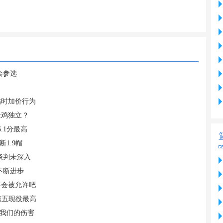
会参选
临时加价行为
金鸡独立？
.1分最高
断1.9帽
谈判未深入
不断进步
不会被允许吧
第五现役最高
对我们的伤害