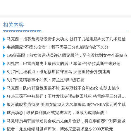
相关内容
马克西：招募詹姆斯没费多大功夫 就打了几通电话&发了几条短信
韦德回应“不擅长投篮”：我不需要三分也能场均砍下30分
196穿高跟！前女篮运动员许诺晒穿黑丝：至今没找到女生个高缺点
因扎吉：巴雷西是史上最伟大的后卫 希望9号给拉莫斯带来好运
8月7日足坛看点：维尼修斯留守皇马 罗德里转会扑朔迷离
8月7日竞猜赛事小知识：荷兰足球甲级联赛
马克西：队内群聊氛围很不错 若夺冠我不会和杰伦·布朗去跳伞
狂热三罚不中被惩罚！王牌发球失误&抢回球权 格雷绝平三分进加时
银河战舰蓄势待发 美国女篮12人大名单揭晓 8位WNBA状元秀坐镇
球员动态 | 球员费利佩正式完成续约，继续为成都而战！
马竞球员与韩国球迷协会成员见面并合影，将在季前赛中对阵曼城
记者：尤文继续引进卢库米，博洛尼亚要求至少2000万欧元