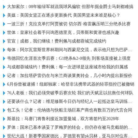
大加索尔：08年输绿军就说我球风偏软 但那年掘金爵士马刺都难搞
美媒：美国女篮正在逐步更新换代 美国男篮未来谁是核心？
一波三折！克拉克单打阿贾被切 切尔西·格雷飙压哨三分绝杀比赛
世体：皇家社会着手问询恩德里克，贝蒂斯和黄潜也感兴趣
官宣｜成都，我们继续！费利佩与成都蓉城完成续约
每体：阿尔瓦雷斯世界杯期间与西蒙尼交流，表示他只想为巴萨效力
韦德回忆生涯首次季后赛：G1绝杀&2-0领先 到客场直接被上强度
与成都蓉城续约！费利佩：每一次进球是这座城市给我的归属感
记者：加拉塔萨雷仍在与米兰商谈莱奥转会，几小时内提出新报价
6月份曾被逮捕！纽邮独家：哈登非法携带武器的轻罪指控已被撤销
76人老板：我们必须突破季后赛次轮 我们的天赋足以抗衡任何球队
还要谈什么？记者：维尼修斯今日仍与经纪人一起抵达皇马训练基地
包工头！记者：伦纳德与快船主场巨幕产商也有数百万的代言合同
斯基拉：马赛门将鲁利接近加盟曼城，双方将签约至2028年
罗体：国米已基本谈妥了罗梅罗的转会，但仍存在被马竞截胡的可能
世纪大战！新赛季国家德比，罗德里有望pk贝林，亚马尔对位库库！