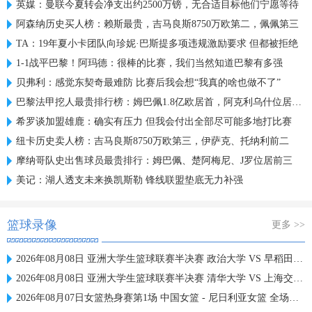
英媒：曼联今夏转会净支出约2500万镑，无合适目标他们宁愿等待
阿森纳历史买人榜：赖斯最贵，吉马良斯8750万欧第二，佩佩第三
TA：19年夏小卡团队向珍妮·巴斯提多项违规激励要求 但都被拒绝
1-1战平巴黎！阿玛德：很棒的比赛，我们当然知道巴黎有多强
贝弗利：感觉东契奇最难防 比赛后我会想“我真的啥也做不了”
巴黎法甲挖人最贵排行榜：姆巴佩1.8亿欧居首，阿克利乌什位居第2
希罗谈加盟雄鹿：确实有压力 但我会付出全部尽可能多地打比赛
纽卡历史卖人榜：吉马良斯8750万欧第三，伊萨克、托纳利前二
摩纳哥队史出售球员最贵排行：姆巴佩、楚阿梅尼、J罗位居前三
美记：湖人透支未来换凯斯勒 锋线联盟垫底无力补强
篮球录像
更多 >>
2026年08月08日 亚洲大学生篮球联赛半决赛 政治大学 VS 早稻田大学 全场录像
2026年08月08日 亚洲大学生篮球联赛半决赛 清华大学 VS 上海交通大学 全场录像
2026年08月07日女篮热身赛第1场 中国女篮 - 尼日利亚女篮 全场录像