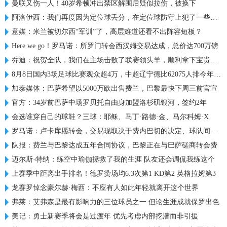
曼联又伤一人！40岁希顿冲出禁区解围后疑似拉伤，被换下
阿洛伊西：我们再度因为定位球丢分，在定位球防守上犯了一些错误
意媒：米兰被切尔西“军训”了，高层难道还看不出阵容短板？
Here we go！罗马诺：所罗门转会西汉姆交易达成，总价达700万镑
乔迪：祝贺全队，我们在主场击败了联赛领头羊，顺利拿下宝贵三分
8月8日国内3场足球比赛观众超4万，中超辽宁德比62075人排今年第6
加泰媒体：巴萨希望以5000万欧出售费兰，巴黎最快下周三前官宣
官方：34岁前巴萨中场罗贝托自由身加盟洛杉矶银河，签约2年
会选谁穿自己的球鞋？三球：耶稣、马丁·路德·金、马尔科姆·X
罗马诺：卢卡库愿转会，交易现取决于费内巴切的决定、球队间谈判
队报：费兰与巴黎达成五年合同协议，巴黎正在与巴萨磋商转会费
迈尔斯·特纳：练空中瑜伽拯救了我的生涯 队友还会调侃我练这个
上赛季中距离出手排名！德罗赞场均6.3次第1 KD第2 英格拉姆第3
龙赛罗悼念豪尔赫·梅西：不应有人如此年轻就离开这个世界
弗莱：艾弗森是最有影响力的三位球员之一 但论生涯成就保罗出色
美记：勇士新赛季将会是过渡年 优先考虑内部挖潜而非引援