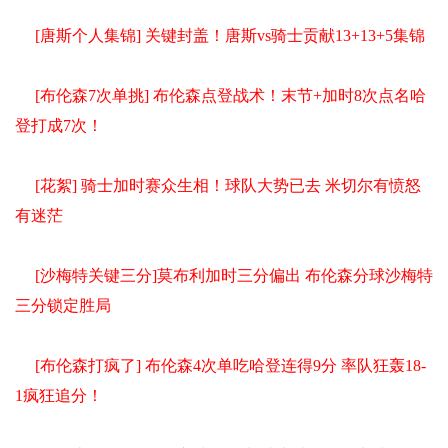
[唐斯个人集锦] 关键封盖！唐斯vs骑士贡献13+13+5集锦
[布伦森7次单挑] 布伦森点登战术！末节+加时8次点名哈
登打成7次！
[花絮] 骑士加时赛众生相！球队大势已去 米切尔有愤怒
有迷茫
[沙梅特关键三分]莫布利加时三分偏出 布伦森分球沙梅特
三分锁定胜局
[布伦森打疯了] 布伦森4次单吃哈登连得9分 率队狂轰18-
1疯狂追分！