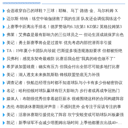
会选谁穿自己的球鞋？三球：耶稣、马丁·路德·金、马尔科姆·X
迈尔斯·特纳：练空中瑜伽拯救了我的生涯 队友还会调侃我练这个
上赛季中距离出手排名！德罗赞场均6.3次第1 KD第2 英格拉姆第3
弗莱：艾弗森是最有影响力的三位球员之一 但论生涯成就保罗出色
美记：勇士新赛季将会是过渡年 优先考虑内部挖潜而非引援
TA：19年夏小卡团队向珍妮·巴斯提多项违规激励要求 但都被拒绝
贝弗利：感觉东契奇最难防 比赛后我会想“我真的啥也做不了”
希罗谈加盟雄鹿：确实有压力 但我会付出全部尽可能多地打比赛
美记：湖人透支未来换凯斯勒 锋线联盟垫底无力补强
调查记者：快船总经理当时都不知道球队与小卡有多少份秘密协议
名记：哈利伯顿对球队赢球有巨大影响力 步行者或再成争冠热门
媒体人：布朗很优秀但拿着超巨薪水 很难围绕这样的合同构建阵容
杰伦·布朗谈休赛期批评声音：不感到意外 会专注于应该专注的事
美记：活塞休赛期引援优化了阵容 坎宁安蜕变或可助球队叫板豪强
凯记：新季绿军不会减少塔图姆出场时间 上季他都屡次出战40+分钟