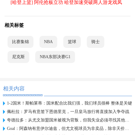
[哈登上篮] 阿伦抢板立功 哈登加速突破两人游龙戏凤
相关标签
比赛集锦
NBA
篮球
骑士
尼克斯
NBA东部决赛G1
相关内容
1-2国米！斯帕莱蒂：国米配合比我们强，我们球员很棒 整体是关键
佩杜拉：罗马有意签下恩德里克，一旦皇马放行将直接加入争夺战
夸德拉多：从尤文加盟国米被视为背叛，但我失业必须寻找其他选择
Goal：阿森纳有意伊尔迪兹，但尤文视球员为非卖品，除非天价购买