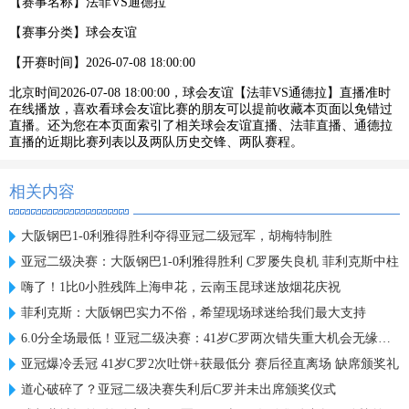
【赛事名称】
法菲VS通德拉
【赛事分类】
球会友谊
【开赛时间】
2026-07-08 18:00:00
北京时间2026-07-08 18:00:00，球会友谊【法菲VS通德拉】直播准时
在线播放，喜欢看球会友谊比赛的朋友可以提前收藏本页面以免错过
直播。还为您在本页面索引了相关球会友谊直播、法菲直播、通德拉
直播的近期比赛列表以及两队历史交锋、两队赛程。
相关内容
大阪钢巴1-0利雅得胜利夺得亚冠二级冠军，胡梅特制胜
亚冠二级决赛：大阪钢巴1-0利雅得胜利 C罗屡失良机 菲利克斯中柱
嗨了！1比0小胜残阵上海申花，云南玉昆球迷放烟花庆祝
菲利克斯：大阪钢巴实力不俗，希望现场球迷给我们最大支持
6.0分全场最低！亚冠二级决赛：41岁C罗两次错失重大机会无缘首冠
亚冠爆冷丢冠 41岁C罗2次吐饼+获最低分 赛后径直离场 缺席颁奖礼
道心破碎了？亚冠二级决赛失利后C罗并未出席颁奖仪式