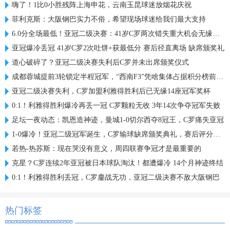
嗨了！1比0小胜残阵上海申花，云南玉昆球迷放烟花庆祝
菲利克斯：大阪钢巴实力不俗，希望现场球迷给我们最大支持
6.0分全场最低！亚冠二级决赛：41岁C罗两次错失重大机会无缘首冠
亚冠爆冷丢冠 41岁C罗2次吐饼+获最低分 赛后径直离场 缺席颁奖礼
道心破碎了？亚冠二级决赛失利后C罗并未出席颁奖仪式
成都蓉城提前3轮锁定半程冠军，“西南F3”凭啥集体占据积分榜前三？
亚冠二级决赛失利，C罗加盟利雅得胜利后已无缘14座冠军奖杯
0:1！利雅得胜利爆冷再丢一冠 C罗颗粒无收 3年14次争夺冠军失败
足坛一夜动态：凯恩造神迹，曼城1-0切尔西夺8冠王，C罗痛失亚冠
1-0爆冷！亚冠二级冠军诞生，C罗输球缺席颁奖典礼，赛后评分出炉
若热-热苏斯：现在哭没有意义，周四联赛争冠才是最重要的
克星？C罗连续2年亚冠被日本球队淘汰！都遭爆冷 14个月神迹终结
0:1！利雅得胜利丢冠，C罗鏖战无功，亚冠二级决赛不敌大阪钢巴
热门标签