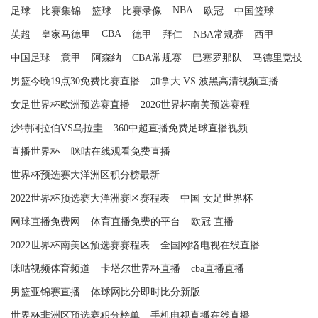
NBA
足球
比赛集锦
篮球
比赛录像
欧冠
中国篮球
CBA
英超
皇家马德里
德甲
拜仁
NBA常规赛
西甲
中国足球
意甲
阿森纳
CBA常规赛
巴塞罗那队
马德里竞技
男篮今晚19点30免费比赛直播
加拿大 VS 波黑高清视频直播
女足世界杯欧洲预选赛直播
2026世界杯南美预选赛程
沙特阿拉伯VS乌拉圭
360中超直播免费足球直播视频
直播世界杯
咪咕在线观看免费直播
世界杯预选赛大洋洲区积分榜最新
2022世界杯预选赛大洋洲赛区赛程表
中国 女足世界杯
网球直播免费网
体育直播免费的平台
欧冠 直播
2022世界杯南美区预选赛赛程表
全国网络电视在线直播
咪咕视频体育频道
卡塔尔世界杯直播
cba直播直播
男篮亚锦赛直播
体球网比分即时比分新版
世界杯非洲区预选赛积分榜单
手机电视直播在线直播