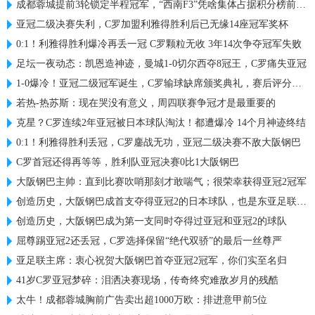
成都蓉城提前3轮锁定半程冠军，“西南F3”凭啥集体占据积分榜前三？
亚冠二级决赛失利，C罗加盟利雅得胜利后已无缘14座冠军奖杯
0:1！利雅得胜利爆冷再丢一冠 C罗颗粒无收 3年14次争夺冠军失败
足坛一夜动态：凯恩造神迹，曼城1-0切尔西夺8冠王，C罗痛失亚冠
1-0爆冷！亚冠二级冠军诞生，C罗输球缺席颁奖典礼，赛后评分出炉
若热-热苏斯：现在哭没有意义，周四联赛争冠才是最重要的
克星？C罗连续2年亚冠被日本球队淘汰！都遭爆冷 14个月神迹终结
0:1！利雅得胜利丢冠，C罗鏖战无功，亚冠二级决赛不敌大阪钢巴
C罗首冠还得再等等，胜利队亚冠决赛0比1大阪钢巴
大阪钢巴主帅：直到比赛吹哨那刻才敢喘气；很荣幸获得亚冠2冠军
创造历史，大阪钢巴成首支夺得亚冠2的日本球队，也是东亚足联首队
创造历史，大阪钢巴成为第一支同时夺得过亚冠和亚冠2的球队
屈尊踢亚冠2还丢冠，C罗选择保留“绝代双骄”的最后一丝尊严
亚足联主席：衷心祝贺大阪钢巴首夺亚冠2冠军，你们实至名归
41岁C罗亚冠梦碎：泪洒决赛现场，传奇终究难敌岁月的残酷
太牛！成都蓉城胸前广告卖出超1000万欧：排进意甲前5位