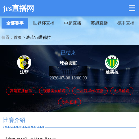
☰
jrs直播网
全部赛事
世界杯直播
中超直播
英超直播
德甲直播
位置：
首页
>
法菲VS通德拉
已结束
球会友谊
:
法菲
通德拉
2026-07-08 18:00:00
高清直播信号
现场美女解说
卫星源-蜘蛛直播
红单解说
蜘蛛直播
比赛介绍