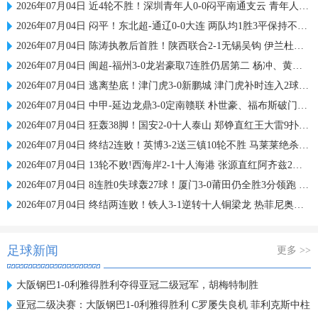
2026年07月04日 近4轮不胜！深圳青年人0-0闷平南通支云 青年人仍中甲第2支云第3
2026年07月04日 闷平！东北超-通辽0-0大连 两队均1胜3平保持不败 大连遭三连平
2026年07月04日 陈涛执教后首胜！陕西联合2-1无锡吴钩 伊兰杜斯特双响+绝杀
2026年07月04日 闽超-福州3-0龙岩豪取7连胜仍居第二 杨冲、黄伟杰、李宇豪破门
2026年07月04日 逃离垫底！津门虎3-0新鹏城 津门虎补时连入2球 积分平三镇升第15
2026年07月04日 中甲-延边龙鼎3-0定南赣联 朴世豪、福布斯破门乔瓦尼造点+点射
2026年07月04日 狂轰38脚！国安2-0十人泰山 郑铮直红王大雷9扑救塞鸟+林良铭破门
2026年07月04日 终结2连败！英博3-2送三镇10轮不胜 马莱莱绝杀 卡迪斯传射难救主
2026年07月04日 13轮不败!西海岸2-1十人海港 张源直红阿齐兹2助攻VAR吹掉双方4球
2026年07月04日 8连胜0失球轰27球！厦门3-0莆田仍全胜3分领跑 刘鑫岳超级世界波
2026年07月04日 终结两连败！铁人3-1逆转十人铜梁龙 热菲尼奥双响恩加德乌染红
足球新闻
更多 >>
大阪钢巴1-0利雅得胜利夺得亚冠二级冠军，胡梅特制胜
亚冠二级决赛：大阪钢巴1-0利雅得胜利 C罗屡失良机 菲利克斯中柱