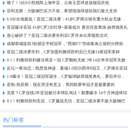
嗨了！1比0小胜残阵上海申花，云南玉昆球迷放烟花庆祝
菲利克斯：大阪钢巴实力不俗，希望现场球迷给我们最大支持
6.0分全场最低！亚冠二级决赛：41岁C罗两次错失重大机会无缘首冠
亚冠爆冷丢冠 41岁C罗2次吐饼+获最低分 赛后径直离场 缺席颁奖礼
道心破碎了？亚冠二级决赛失利后C罗并未出席颁奖仪式
成都蓉城提前3轮锁定半程冠军，“西南F3”凭啥集体占据积分榜前三？
亚冠二级决赛失利，C罗加盟利雅得胜利后已无缘14座冠军奖杯
0:1！利雅得胜利爆冷再丢一冠 C罗颗粒无收 3年14次争夺冠军失败
足坛一夜动态：凯恩造神迹，曼城1-0切尔西夺8冠王，C罗痛失亚冠
1-0爆冷！亚冠二级冠军诞生，C罗输球缺席颁奖典礼，赛后评分出炉
若热-热苏斯：现在哭没有意义，周四联赛争冠才是最重要的
克星？C罗连续2年亚冠被日本球队淘汰！都遭爆冷 14个月神迹终结
0:1！利雅得胜利丢冠，C罗鏖战无功，亚冠二级决赛不敌大阪钢巴
热门标签