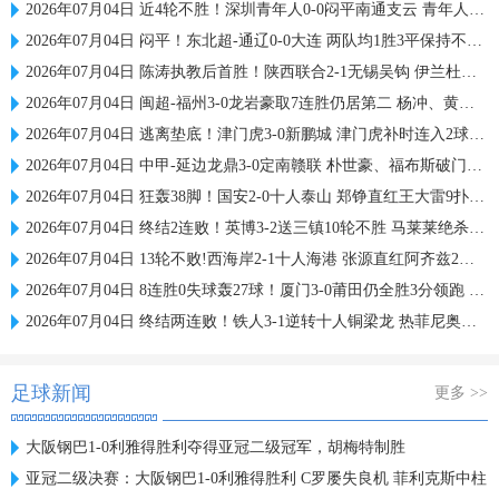
2026年07月04日 近4轮不胜！深圳青年人0-0闷平南通支云 青年人仍中甲第2支云第3
2026年07月04日 闷平！东北超-通辽0-0大连 两队均1胜3平保持不败 大连遭三连平
2026年07月04日 陈涛执教后首胜！陕西联合2-1无锡吴钩 伊兰杜斯特双响+绝杀
2026年07月04日 闽超-福州3-0龙岩豪取7连胜仍居第二 杨冲、黄伟杰、李宇豪破门
2026年07月04日 逃离垫底！津门虎3-0新鹏城 津门虎补时连入2球 积分平三镇升第15
2026年07月04日 中甲-延边龙鼎3-0定南赣联 朴世豪、福布斯破门乔瓦尼造点+点射
2026年07月04日 狂轰38脚！国安2-0十人泰山 郑铮直红王大雷9扑救塞鸟+林良铭破门
2026年07月04日 终结2连败！英博3-2送三镇10轮不胜 马莱莱绝杀 卡迪斯传射难救主
2026年07月04日 13轮不败!西海岸2-1十人海港 张源直红阿齐兹2助攻VAR吹掉双方4球
2026年07月04日 8连胜0失球轰27球！厦门3-0莆田仍全胜3分领跑 刘鑫岳超级世界波
2026年07月04日 终结两连败！铁人3-1逆转十人铜梁龙 热菲尼奥双响恩加德乌染红
足球新闻
更多 >>
大阪钢巴1-0利雅得胜利夺得亚冠二级冠军，胡梅特制胜
亚冠二级决赛：大阪钢巴1-0利雅得胜利 C罗屡失良机 菲利克斯中柱