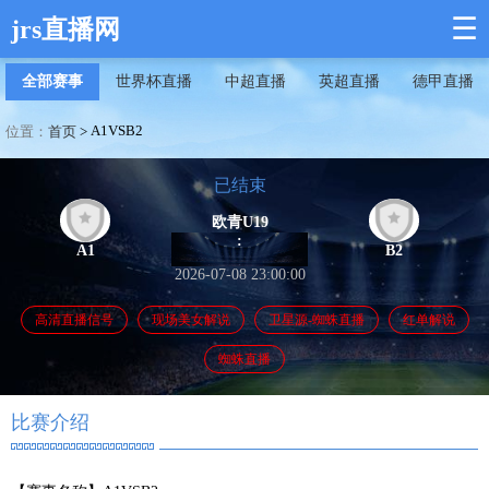
☰
jrs直播网
全部赛事
世界杯直播
中超直播
英超直播
德甲直播
A1VSB2
位置：
首页
>
已结束
欧青U19
:
B2
A1
2026-07-08 23:00:00
高清直播信号
现场美女解说
卫星源-蜘蛛直播
红单解说
蜘蛛直播
比赛介绍