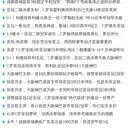
成都蓉城提前3轮锁定半程冠军，“西南F3”凭啥集体占据积分榜前三？
亚冠二级决赛失利，C罗加盟利雅得胜利后已无缘14座冠军奖杯
0:1！利雅得胜利爆冷再丢一冠 C罗颗粒无收 3年14次争夺冠军失败
足坛一夜动态：凯恩造神迹，曼城1-0切尔西夺8冠王，C罗痛失亚冠
1-0爆冷！亚冠二级冠军诞生，C罗输球缺席颁奖典礼，赛后评分出炉
若热-热苏斯：现在哭没有意义，周四联赛争冠才是最重要的
克星？C罗连续2年亚冠被日本球队淘汰！都遭爆冷 14个月神迹终结
0:1！利雅得胜利丢冠，C罗鏖战无功，亚冠二级决赛不敌大阪钢巴
C罗首冠还得再等等，胜利队亚冠决赛0比1大阪钢巴
大阪钢巴主帅：直到比赛吹哨那刻才敢喘气；很荣幸获得亚冠2冠军
创造历史，大阪钢巴成首支夺得亚冠2的日本球队，也是东亚足联首队
创造历史，大阪钢巴成为第一支同时夺得过亚冠和亚冠2的球队
屈尊踢亚冠2还丢冠，C罗选择保留“绝代双骄”的最后一丝尊严
亚足联主席：衷心祝贺大阪钢巴首夺亚冠2冠军，你们实至名归
41岁C罗亚冠梦碎：泪洒决赛现场，传奇终究难敌岁月的残酷
太牛！成都蓉城胸前广告卖出超1000万欧：排进意甲前5位