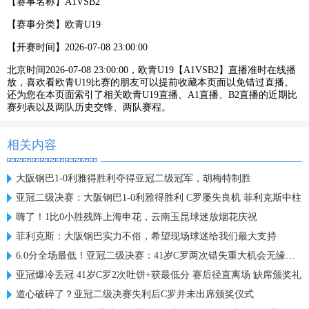
【赛事名称】
A1VSB2
【赛事分类】
欧青U19
【开赛时间】
2026-07-08 23:00:00
北京时间2026-07-08 23:00:00，欧青U19【A1VSB2】直播准时在线播
放，喜欢看欧青U19比赛的朋友可以提前收藏本页面以免错过直播。
还为您在本页面索引了相关欧青U19直播、A1直播、B2直播的近期比
赛列表以及两队历史交锋、两队赛程。
相关内容
大阪钢巴1-0利雅得胜利夺得亚冠二级冠军，胡梅特制胜
亚冠二级决赛：大阪钢巴1-0利雅得胜利 C罗屡失良机 菲利克斯中柱
嗨了！1比0小胜残阵上海申花，云南玉昆球迷放烟花庆祝
菲利克斯：大阪钢巴实力不俗，希望现场球迷给我们最大支持
6.0分全场最低！亚冠二级决赛：41岁C罗两次错失重大机会无缘首冠
亚冠爆冷丢冠 41岁C罗2次吐饼+获最低分 赛后径直离场 缺席颁奖礼
道心破碎了？亚冠二级决赛失利后C罗并未出席颁奖仪式