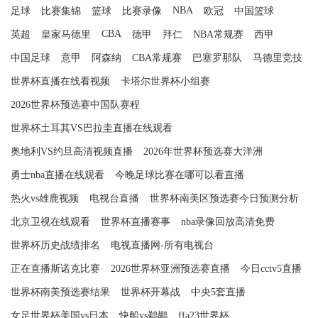
NBA
足球
比赛集锦
篮球
比赛录像
欧冠
中国篮球
CBA
英超
皇家马德里
德甲
拜仁
NBA常规赛
西甲
中国足球
意甲
阿森纳
CBA常规赛
巴塞罗那队
马德里竞技
世界杯直播在线看视频
卡塔尔世界杯小组赛
2026世界杯预选赛中国队赛程
世界杯土耳其VS巴拉圭直播在线观看
奥地利VS约旦高清视频直播
2026年世界杯预选赛大洋洲
勇士nba直播在线观看
今晚足球比赛在哪可以看直播
热火vs雄鹿视频
电视台直播
世界杯南美区预选赛今日预测分析
北京卫视在线观看
世界杯直播赛事
nba录像回放高清免费
世界杯历史战绩排名
电视直播网-所有电视台
正在直播斯诺克比赛
2026世界杯亚洲预选赛直播
今日cctv5直播
世界杯南美预选赛结果
世界杯开幕战
中央5套直播
女足世界杯美国vs日本
快船vs鹈鹕
ffa23世界杯