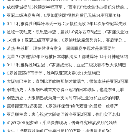
成都蓉城提前3轮锁定半程冠军，“西南F3”凭啥集体占据积分榜前三？
亚冠二级决赛失利，C罗加盟利雅得胜利后已无缘14座冠军奖杯
0:1！利雅得胜利爆冷再丢一冠 C罗颗粒无收 3年14次争夺冠军失败
足坛一夜动态：凯恩造神迹，曼城1-0切尔西夺8冠王，C罗痛失亚冠
1-0爆冷！亚冠二级冠军诞生，C罗输球缺席颁奖典礼，赛后评分出炉
若热-热苏斯：现在哭没有意义，周四联赛争冠才是最重要的
克星？C罗连续2年亚冠被日本球队淘汰！都遭爆冷 14个月神迹终结
0:1！利雅得胜利丢冠，C罗鏖战无功，亚冠二级决赛不敌大阪钢巴
C罗首冠还得再等等，胜利队亚冠决赛0比1大阪钢巴
大阪钢巴主帅：直到比赛吹哨那刻才敢喘气；很荣幸获得亚冠2冠军
创造历史，大阪钢巴成首支夺得亚冠2的日本球队，也是东亚足联首队
创造历史，大阪钢巴成为第一支同时夺得过亚冠和亚冠2的球队
屈尊踢亚冠2还丢冠，C罗选择保留“绝代双骄”的最后一丝尊严
亚足联主席：衷心祝贺大阪钢巴首夺亚冠2冠军，你们实至名归
41岁C罗亚冠梦碎：泪洒决赛现场，传奇终究难敌岁月的残酷
太牛！成都蓉城胸前广告卖出超1000万欧：排进意甲前5位