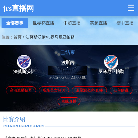
☰
jrs直播网
全部赛事
世界杯直播
中超直播
英超直播
德甲直播
位置：
首页
>
法莫斯沃伊VS罗马尼亚帕勒
已结束
波斯丙
:
法莫斯沃伊
罗马尼亚帕勒
2026-06-03 23:00:00
高清直播信号
现场美女解说
卫星源-蜘蛛直播
红单解说
蜘蛛直播
比赛介绍