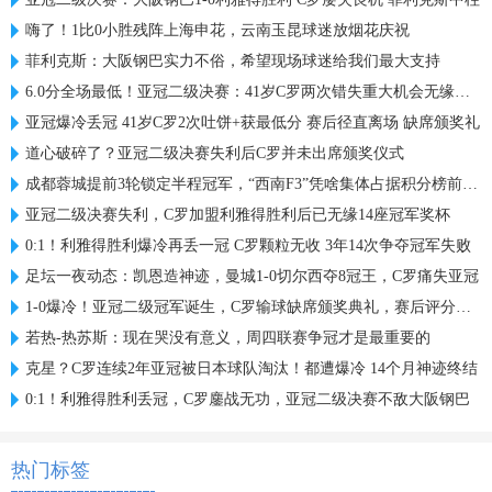
嗨了！1比0小胜残阵上海申花，云南玉昆球迷放烟花庆祝
菲利克斯：大阪钢巴实力不俗，希望现场球迷给我们最大支持
6.0分全场最低！亚冠二级决赛：41岁C罗两次错失重大机会无缘首冠
亚冠爆冷丢冠 41岁C罗2次吐饼+获最低分 赛后径直离场 缺席颁奖礼
道心破碎了？亚冠二级决赛失利后C罗并未出席颁奖仪式
成都蓉城提前3轮锁定半程冠军，“西南F3”凭啥集体占据积分榜前三？
亚冠二级决赛失利，C罗加盟利雅得胜利后已无缘14座冠军奖杯
0:1！利雅得胜利爆冷再丢一冠 C罗颗粒无收 3年14次争夺冠军失败
足坛一夜动态：凯恩造神迹，曼城1-0切尔西夺8冠王，C罗痛失亚冠
1-0爆冷！亚冠二级冠军诞生，C罗输球缺席颁奖典礼，赛后评分出炉
若热-热苏斯：现在哭没有意义，周四联赛争冠才是最重要的
克星？C罗连续2年亚冠被日本球队淘汰！都遭爆冷 14个月神迹终结
0:1！利雅得胜利丢冠，C罗鏖战无功，亚冠二级决赛不敌大阪钢巴
热门标签