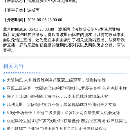
【赛事名称】
法莫斯沃伊VS罗马尼亚帕勒
【赛事分类】
波斯丙
【开赛时间】
2026-06-03 23:00:00
北京时间2026-06-03 23:00:00，波斯丙【法莫斯沃伊VS罗马尼亚帕
勒】直播准时在线播放，喜欢看波斯丙比赛的朋友可以提前收藏本页
面以免错过直播。还为您在本页面索引了相关波斯丙直播、法莫斯沃
伊直播、罗马尼亚帕勒直播的近期比赛列表以及两队历史交锋、两队
赛程。
相关内容
大阪钢巴1-0利雅得胜利夺得亚冠二级冠军，胡梅特制胜
亚冠二级决赛：大阪钢巴1-0利雅得胜利 C罗屡失良机 菲利克斯中柱
嗨了！1比0小胜残阵上海申花，云南玉昆球迷放烟花庆祝
菲利克斯：大阪钢巴实力不俗，希望现场球迷给我们最大支持
6.0分全场最低！亚冠二级决赛：41岁C罗两次错失重大机会无缘首冠
亚冠爆冷丢冠 41岁C罗2次吐饼+获最低分 赛后径直离场 缺席颁奖礼
道心破碎了？亚冠二级决赛失利后C罗并未出席颁奖仪式