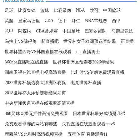
NBA
足球
比赛集锦
篮球
比赛录像
欧冠
中国篮球
CBA
英超
皇家马德里
德甲
拜仁
NBA常规赛
西甲
意甲
阿森纳
CBA常规赛
中国足球
巴塞罗那队
马德里竞技
乌拉圭VS佛得角
新直播吧
世界杯女子欧洲预选赛结果
正直播
世界杯墨西哥VS韩国直播在线观看
nba直播勇士
360nba直播吧在线直播
世界杯非洲区预选赛2026年结果
湖南卫视在线直播电视高清直播
比利时VS伊朗免费观看直播
2022世界杯预选赛大洋洲区赛况
‌电竞世界杯直播
2018世界杯大洋预选赛结果如何
中央新闻频道直播在线观看高清直播
360足球直播无插件高清免费观看
日本世界杯最好成绩是几强
免费观看球赛的网站有哪些
央视直播在线直播观看cctv5
新西兰VS比利时高清视频直播
五星体育 直播观看f1