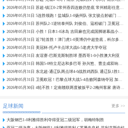
2026年05月31日 苏超-镇江0-2常州吞四连败仍垫底 常州精彩任意球配合李霄鹏破门
2026年05月31日 5连胜领跑！盐城队1-0扬州队 张文骏点射破门 扬州队5场仅1胜
2026年05月31日 苏州队2-1逆转泰州队 刘俊伯、寇程破门 卫冕冠军新赛季1胜3负
2026年05月31日 小胜！日本1-0冰岛 吉田麻也完成国脚谢幕战小川航基替补头球绝杀
2026年05月31日 近7轮首胜！津门虎1-0英博仍中超垫底，科尔多瓦处子球制胜
2026年05月31日 美冠杯-托卢卡点球大战6-5老虎大学夺冠
2026年05月31日 友谊赛-巴斯克斯制胜球 墨西哥1-0小胜澳大利亚
2026年05月31日 韩国5-0特立尼达和多巴哥 孙兴慜、曹圭成双响曹侑珉、裴峻浩伤退
2026年05月31日 东北超-通辽队两点球4-0战胜鸡西队 通辽队1胜1平鸡西队遭遇2连败
2026年05月31日 卫冕欧冠！巴黎点球大战5-4击败阿森纳夺冠 加布里埃尔、埃泽失点
2026年05月30日 4轮不胜！定南赣联两度被扳平2-2梅州客家 唐诗世界波冯刚破门
足球新闻
更多 >>
大阪钢巴1-0利雅得胜利夺得亚冠二级冠军，胡梅特制胜
亚冠二级决赛：大阪钢巴1-0利雅得胜利 C罗屡失良机 菲利克斯中柱